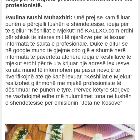
profesionistë.
Paulina Nushi Muhaxhiri:
Unë prej se kam filluar
punën e përcjelli fushën e shëndetësisë, ideja për
të sjellur “Këshillat e Mjekut” në KALLXO.com erdhi
për shkak të interesimit të njerëzve për të lexuar
informata të sakta e profesionale. Duke e ditur se
në google mund të gjejmë cdo gjë e shumë herë
informata të pavërteta atëherë ideja e këshillave të
mjekut erdhi për të u’a krijuar një adresë lexuesve
ku ata mund të informohen pa pasur nevojë të
riverifikojnë atë që kanë lexuar. “Këshillat e Mjekut”
realizohet gjithmonë me mjekë profesionistë të
dëshmuar në punën e tyre. Përvec këtyre storjeve
ne vazhdojmë edhe më hulumtimet tona në fushën
e shëndetësisë për emisionin “Jeta në Kosovë”