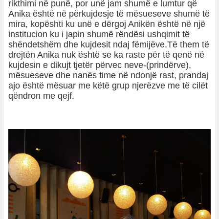
rikthimi në punë, por unë jam shumë e lumtur që
Anika është në përkujdesje të mësueseve shumë të
mira, kopështi ku unë e dërgoj Anikën është në një
institucion ku i japin shumë rëndësi ushqimit të
shëndetshëm dhe kujdesit ndaj fëmijëve.Të them të
drejtën Anika nuk është se ka raste për të qenë në
kujdesin e dikujt tjetër përvec neve-(prindërve),
mësueseve dhe nanës time në ndonjë rast, prandaj
ajo është mësuar me këtë grup njerëzve me të cilët
qëndron me qejf.