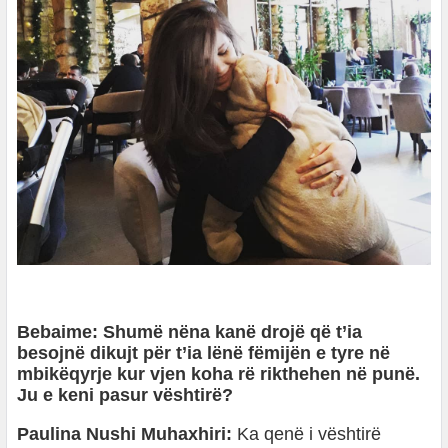
Bebaime: Shumë nëna kanë drojë që t’ia
besojnë dikujt për t’ia lënë fëmijën e tyre në
mbikëqyrje kur vjen koha rë rikthehen në punë.
Ju e keni pasur vështirë?
Paulina Nushi Muhaxhiri:
Ka qenë i vështirë