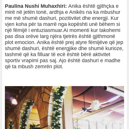
Paulina Nushi Muhaxhiri:
Anika është gjithçka e
mirë në jetën tonë, ardhja e Anikës na ka mbushur
me më shumë dashuri, pozitivitet dhe energji. Kur
vjen koha për ta marrë nga kopështi unë bëhem si
një fëmijë i entuziasmuar.Ai momenti kur takohemi
pas disa orëve larg njëra tjetrës është gjithmonë
plot emocion. Anika është prej atyre fëmijëve që jep
shumë dashuri, është energjike dhe shumë kurioze,
tashmë që ka filluar të ecë është bërë aktivitet
sportiv vrapimi pas saj. Ajo është dashuri e madhe
që ta mbush zemrën plot.