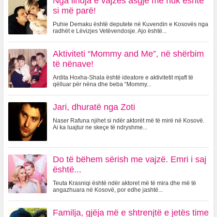
Nga lindja e vajzës asgjë më nuk është
si më parë!
Puhie Demaku është deputete në Kuvendin e Kosovës nga
radhët e Lëvizjes Vetëvendosje. Ajo është...
Aktiviteti “Mommy and Me”, në shërbim
të nënave!
Ardita Hoxha-Shala është ideatore e aktivitetit mjaft të
qëlluar për nëna dhe beba “Mommy...
Jari, dhuratë nga Zoti
Naser Rafuna njihet si ndër aktorët më të mirë në Kosovë.
Ai ka luajtur ne skeçe të ndryshme...
Do të bëhem sërish me vajzë. Emri i saj
është...
Teuta Krasniqi është ndër aktoret më të mira dhe më të
angazhuara në Kosovë, por edhe jashtë...
Familja, gjëja më e shtrenjtë e jetës time