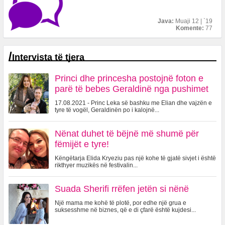
Java:
Muaji 12 | `19
Komente:
77
/
Intervista të tjera
Princi dhe princesha postojnë foton e
parë të bebes Geraldinë nga pushimet
17.08.2021 - Princ Leka së bashku me Elian dhe vajzën e
tyre të vogël, Geraldinën po i kalojnë...
Nënat duhet të bëjnë më shumë për
fëmijët e tyre!
Këngëtarja Elida Kryeziu pas një kohe të gjatë sivjet i është
rikthyer muzikës në festivalin...
Suada Sherifi rrëfen jetën si nënë
Një mama me kohë të plotë, por edhe një grua e
suksesshme në biznes, që e di çfarë është kujdesi...