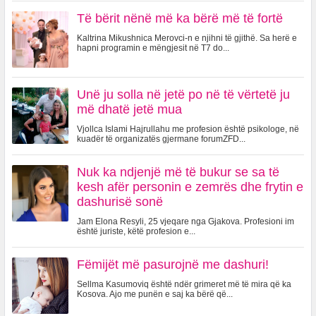
Të bërit nënë më ka bërë më të fortë
Kaltrina Mikushnica Merovci-n e njihni të gjithë. Sa herë e
hapni programin e mëngjesit në T7 do...
Unë ju solla në jetë po në të vërtetë ju
më dhatë jetë mua
Vjollca Islami Hajrullahu me profesion është psikologe, në
kuadër të organizatës gjermane forumZFD...
Nuk ka ndjenjë më të bukur se sa të
kesh afër personin e zemrës dhe frytin e
dashurisë sonë
Jam Elona Resyli, 25 vjeqare nga Gjakova. Profesioni im
është juriste, këtë profesion e...
Fëmijët më pasurojnë me dashuri!
Sellma Kasumoviq është ndër grimeret më të mira që ka
Kosova. Ajo me punën e saj ka bërë që...