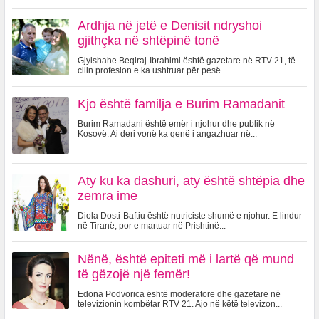
Ardhja në jetë e Denisit ndryshoi
gjithçka në shtëpinë tonë
Gjylshahe Beqiraj-Ibrahimi është gazetare në RTV 21, të
cilin profesion e ka ushtruar për pesë...
Kjo është familja e Burim Ramadanit
Burim Ramadani është emër i njohur dhe publik në
Kosovë. Ai deri vonë ka qenë i angazhuar në...
Aty ku ka dashuri, aty është shtëpia dhe
zemra ime
Diola Dosti-Baftiu është nutriciste shumë e njohur. E lindur
në Tiranë, por e martuar në Prishtinë...
Nënë, është epiteti më i lartë që mund
të gëzojë një femër!
Edona Podvorica është moderatore dhe gazetare në
televizionin kombëtar RTV 21. Ajo në këtë televizon...