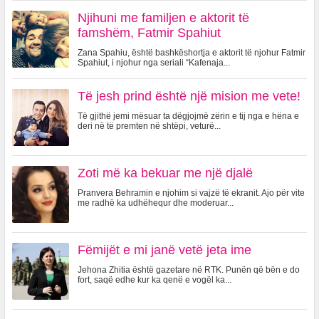
Njihuni me familjen e aktorit të
famshëm, Fatmir Spahiut
Zana Spahiu, është bashkëshortja e aktorit të njohur Fatmir
Spahiut, i njohur nga seriali “Kafenaja...
Të jesh prind është një mision me vete!
Të gjithë jemi mësuar ta dëgjojmë zërin e tij nga e hëna e
deri në të premten në shtëpi, veturë...
Zoti më ka bekuar me një djalë
Pranvera Behramin e njohim si vajzë të ekranit. Ajo për vite
me radhë ka udhëhequr dhe moderuar...
Fëmijët e mi janë vetë jeta ime
Jehona Zhitia është gazetare në RTK. Punën që bën e do
fort, saqë edhe kur ka qenë e vogël ka...