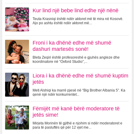
Kur lind një bebe lind edhe një nënë
Teuta Krasniqi është ndër aktoret më të mira në Kosovë.
Ajo po ashtu është ndër aktoret më...
Froni i ka dhënë edhe më shumë
dashuri martesës sonë!
Bleta Zeqiri është profesoreshë e gjuhës angleze dhe
koordinatore në “Oxford Studio”,...
Liora i ka dhënë edhe më shumë kuptim
jetës
Meti Alshiqi ka marrë pjesë në “Big Brother Albania 5”. Ka
qenë një ndër konkurrentet...
Fëmijët më kanë bërë moderatore të
jetës sime!
Mirjeta Morinën të gjithë e njohim si ndër moderatoret e
para të pasluftës që për 12 vjet me...