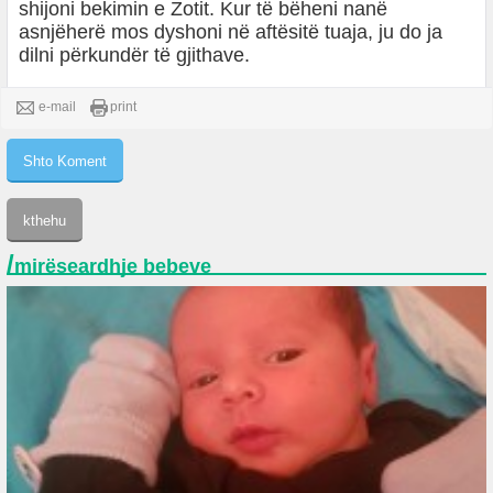
shijoni bekimin e Zotit. Kur të bëheni nanë
asnjëherë mos dyshoni në aftësitë tuaja, ju do ja
dilni përkundër të gjithave.
e-mail
print
/
mirëseardhje bebeve