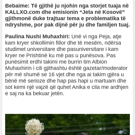
Bebaime: Të gjithë ju njohin nga storjet tuaja në
KALLXO.com dhe emisionin “Jeta në Kosovë”
gjithmonë duke trajtuar tema e problematika të
ndryshme, por pak dijnë për ju dhe familjen tuaj.
Paulina Nushi Muhaxhiri:
Unë vi nga Peja, atje
kam kryer shkollimin fillor dhe të mesëm, ndërsa
studimet universitare dhe pasuniversitare i kam
kryer ne Prishtinë ku më pas u punësova. Pas
punësimit erdhi takimi me burrin tim Albion
Muhaxhirin i cili gjithashtu është gazetar/moderator
për më shumë se 16 vjet dhe nga ai takim gjëra u
bënë më serioze dhe hap pas hapi u martuam dhe
sot kemi një vajzë që quhet Anika e cila me ardhjen
e saj na ka bekuar jetën.