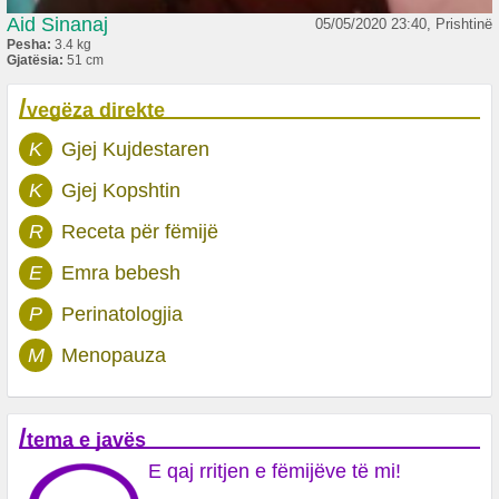
Aid Sinanaj
05/05/2020 23:40, Prishtinë
Pesha:
3.4 kg
Gjatësia:
51 cm
/
vegëza direkte
K
Gjej Kujdestaren
K
Gjej Kopshtin
R
Receta për fëmijë
E
Emra bebesh
P
Perinatologjia
M
Menopauza
/
tema e javës
E qaj rritjen e fëmijëve të mi!