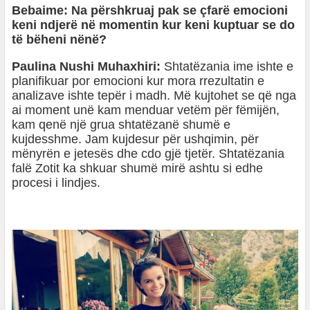
Bebaime: Na përshkruaj pak se çfarë emocioni
keni ndjerë në momentin kur keni kuptuar se do
të bëheni nënë?
Paulina Nushi Muhaxhiri:
Shtatëzania ime ishte e
planifikuar por emocioni kur mora rrezultatin e
analizave ishte tepër i madh. Më kujtohet se që nga
ai moment unë kam menduar vetëm për fëmijën,
kam qenë një grua shtatëzanë shumë e
kujdesshme. Jam kujdesur për ushqimin, për
mënyrën e jetesës dhe cdo gjë tjetër. Shtatëzania
falë Zotit ka shkuar shumë mirë ashtu si edhe
procesi i lindjes.