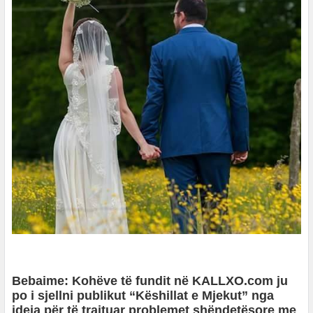
Bebaime: Kohëve të fundit në KALLXO.com ju
po i sjellni publikut “Këshillat e Mjekut” nga
ideja për të trajtuar problemet shëndetësore me