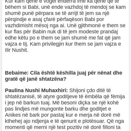
Kur kam qenë e vogël ëndërra ime ka qenë që të
bëhem si Babi, unë ende vazhdoj të mendoj se kam
shumë punë përpara se të arrijt të jem sa një
përqindje e asaj çfarë përfaqëson Babi por
vazhdimisht mësoj nga ai. Unë gjithmonë e them se
kur flas për Babin nuk di të jem modeste prandaj
edhe këtu po e them se jam shumë me fat që jam
vajza e tij. Kam privilegjin kur them se jam vajza e
Ilir Nushit.
Bebaime: Cila është këshilla juaj për nënat dhe
gratë që janë shtatzëna?
Paulina Nushi Muhaxhiri:
Shijoni çdo ditë të
shtatëzanisë, të atyre goditjeve të ëmbëla që fëmija
i jep në barkun tuaj. Më besoni diçka se një kohë
pas lindjes më mungonte barku dhe goditjet e
Anikes në bark por pastaj kur e merja në dorë më
kthehej ajo ndjenja e të qenurit e plotësuar. Që nga
momenti që merni një test pozitiv në dorë filloni ta