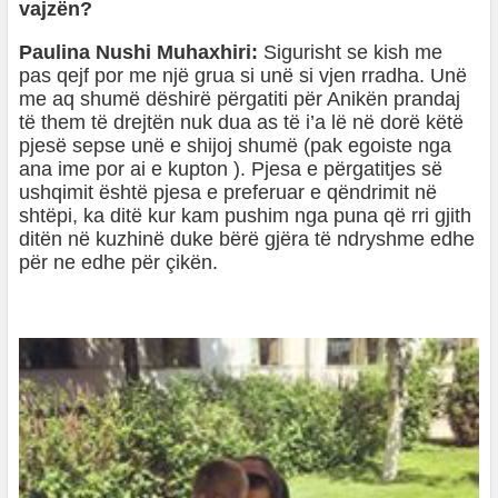
vajzën?
Paulina Nushi Muhaxhiri:
Sigurisht se kish me
pas qejf por me një grua si unë si vjen rradha. Unë
me aq shumë dëshirë përgatiti për Anikën prandaj
të them të drejtën nuk dua as të i’a lë në dorë këtë
pjesë sepse unë e shijoj shumë (pak egoiste nga
ana ime por ai e kupton ). Pjesa e përgatitjes së
ushqimit është pjesa e preferuar e qëndrimit në
shtëpi, ka ditë kur kam pushim nga puna që rri gjith
ditën në kuzhinë duke bërë gjëra të ndryshme edhe
për ne edhe për çikën.