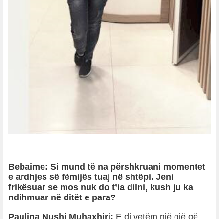
Bebaime: Si mund të na përshkruani momentet
e ardhjes së fëmijës tuaj në shtëpi. Jeni
frikësuar se mos nuk do t’ia dilni, kush ju ka
ndihmuar në ditët e para?
Paulina Nushi Muhaxhiri:
E di vetëm një gjë që