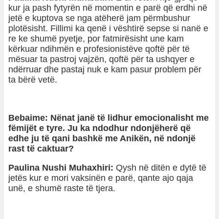
kur ja pash fytyrën në momentin e parë që erdhi në
jetë e kuptova se nga atëherë jam përmbushur
plotësisht. Fillimi ka qenë i vështirë sepse si nanë e
re ke shumë pyetje, por fatmirësisht une kam
kërkuar ndihmën e profesionistëve qoftë për të
mësuar ta pastroj vajzën, qoftë për ta ushqyer e
ndërruar dhe pastaj nuk e kam pasur problem për
ta bërë vetë.
Bebaime: Nënat janë të lidhur emocionalisht me
fëmijët e tyre. Ju ka ndodhur ndonjëherë që
edhe ju të qani bashkë me Anikën, në ndonjë
rast të caktuar?
Paulina Nushi Muhaxhiri:
Qysh në ditën e dytë të
jetës kur e mori vaksinën e parë, qante ajo qaja
unë, e shumë raste të tjera.