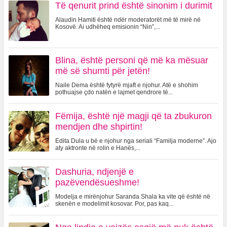
Të qenurit prind është sinonim i durimit
Alaudin Hamiti është ndër moderatorët më të mirë në
Kosovë. Ai udhëheq emisionin “Nin”,...
Blina, është personi që më ka mësuar
më së shumti për jetën!
Naile Dema është fytyrë mjaft e njohur. Atë e shohim
pothuajse çdo natën e lajmet qendrore të...
Fëmija, është një magji që ta zbukuron
mendjen dhe shpirtin!
Edita Dula u bë e njohur nga seriali “Familja moderne”. Ajo
aty aktronte në rolin e Hanës,...
Dashuria, ndjenjë e
pazëvendësueshme!
Modelja e mirënjohur Saranda Shala ka vite që është në
skenën e modelimit kosovar. Por, pas kaq...