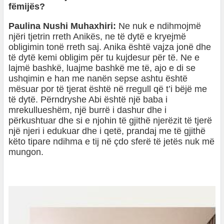
fëmijës?
Paulina Nushi Muhaxhiri:
Ne nuk e ndihmojmë
njëri tjetrin rreth Anikës, ne të dytë e kryejmë
obligimin tonë rreth saj. Anika është vajza jonë dhe
të dytë kemi obligim për tu kujdesur për të. Ne e
lajmë bashkë, luajme bashkë me të, ajo e di se
ushqimin e han me nanën sepse ashtu është
mësuar por të tjerat është në rregull që t’i bëjë me
të dytë. Përndryshe Abi është një baba i
mrekullueshëm, një burrë i dashur dhe i
përkushtuar dhe si e njohin të gjithë njerëzit të tjerë
një njeri i edukuar dhe i qetë, prandaj me të gjithë
këto tipare ndihma e tij në çdo sferë të jetës nuk më
mungon.