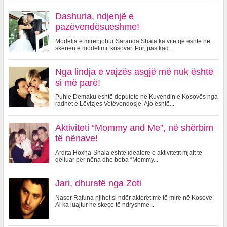
Dashuria, ndjenjë e
pazëvendësueshme!
Modelja e mirënjohur Saranda Shala ka vite që është në
skenën e modelimit kosovar. Por, pas kaq...
Nga lindja e vajzës asgjë më nuk është
si më parë!
Puhie Demaku është deputete në Kuvendin e Kosovës nga
radhët e Lëvizjes Vetëvendosje. Ajo është...
Aktiviteti “Mommy and Me”, në shërbim
të nënave!
Ardita Hoxha-Shala është ideatore e aktivitetit mjaft të
qëlluar për nëna dhe beba “Mommy...
Jari, dhuratë nga Zoti
Naser Rafuna njihet si ndër aktorët më të mirë në Kosovë.
Ai ka luajtur ne skeçe të ndryshme...