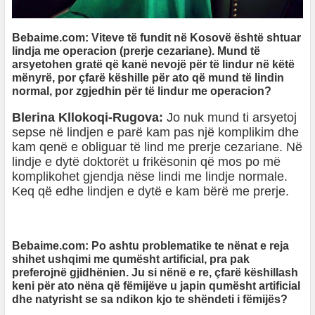
Bebaime.com: Viteve të fundit në Kosovë është shtuar
lindja me operacion (prerje cezariane). Mund të
arsyetohen gratë që kanë nevojë për të lindur në këtë
mënyrë, por çfarë këshille për ato që mund të lindin
normal, por zgjedhin për të lindur me operacion?
Blerina Kllokoqi-Rugova:
Jo nuk mund ti arsyetoj
sepse në lindjen e parë kam pas një komplikim dhe
kam qenë e obliguar të lind me prerje cezariane. Në
lindje e dytë doktorët u frikësonin që mos po më
komplikohet gjendja nëse lindi me lindje normale.
Keq që edhe lindjen e dytë e kam bërë me prerje.
Bebaime.com: Po ashtu problematike te nënat e reja
shihet ushqimi me qumësht artificial, pra pak
preferojnë gjidhënien. Ju si nënë e re, çfarë këshillash
keni për ato nëna që fëmijëve u japin qumësht artificial
dhe natyrisht se sa ndikon kjo te shëndeti i fëmijës?