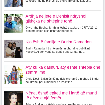
suksesshme në biznes, që e di çfarë është kujdesi...
Ardhja në jetë e Denisit ndryshoi
gjithçka në shtëpinë tonë
Gjylshahe Beqiraj-Ibrahimi është gazetare në RTV 21, të
cilin profesion e ka ushtruar për pesë...
Kjo është familja e Burim Ramadanit
Burim Ramadani është emër i njohur dhe publik në
Kosovë. Ai deri vonë ka qenë i angazhuar në...
Aty ku ka dashuri, aty është shtëpia dhe
zemra ime
Diola Dosti-Baftiu është nutriciste shumë e njohur. E lindur
në Tiranë, por e martuar në Prishtinë...
Nënë, është epiteti më i lartë që mund
të gëzojë një femër!
Edona Podvorica është moderatore dhe gazetare në