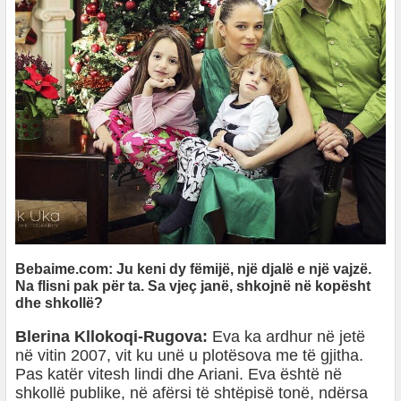
Bebaime.com: Ju keni dy fëmijë, një djalë e një vajzë.
Na flisni pak për ta. Sa vjeç janë, shkojnë në kopësht
dhe shkollë?
Blerina Kllokoqi-Rugova:
Eva ka ardhur në jetë
në vitin 2007, vit ku unë u plotësova me të gjitha.
Pas katër vitesh lindi dhe Ariani. Eva është në
shkollë publike, në afërsi të shtëpisë tonë, ndërsa