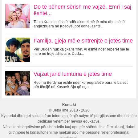
Do të bëhem sërish me vajzë. Emri i saj
është...
Teuta Krasniqi është ndër aktoret më të mira dhe më të
angazhuara në Kosovë, por edhe jashtë...
Familja, gjëja më e shtrenjtë e jetës time
Për Dudën nuk ka çka të flitet. Ai është ndër reperët më të
mirë në trojet shiptare. Duda...
Vajzat janë lumturia e jetës time
Rudina Bërdynaj është ndër koreografet e para të baletit
për fëmijë në Kosovë. Ajo që nga...
Kontakt
© Beba Ime 2010 - 2020
Ky portal dhe rrjet social ofron informata të një natyre të përgjithshme dhe është e
dedikuar vetëm për nevoja edukative.
Nëse keni shqetësime për shëndetin tuaj apo për shëndetin e fëmiut tuaj, duhet
gjithmonë të konsultoheni me mjekun apo me personel tjetër profesional
medicinal.