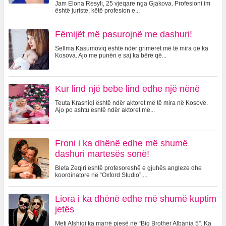
Jam Elona Resyli, 25 vjeqare nga Gjakova. Profesioni im
është juriste, këtë profesion e...
Fëmijët më pasurojnë me dashuri!
Sellma Kasumoviq është ndër grimeret më të mira që ka
Kosova. Ajo me punën e saj ka bërë që...
Kur lind një bebe lind edhe një nënë
Teuta Krasniqi është ndër aktoret më të mira në Kosovë.
Ajo po ashtu është ndër aktoret më...
Froni i ka dhënë edhe më shumë
dashuri martesës sonë!
Bleta Zeqiri është profesoreshë e gjuhës angleze dhe
koordinatore në “Oxford Studio”,...
Liora i ka dhënë edhe më shumë kuptim
jetës
Meti Alshiqi ka marrë pjesë në “Big Brother Albania 5”. Ka