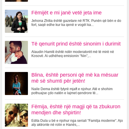
Fëmijët e mi janë vetë jeta ime
Jehona Zhitia është gazetare në RTK. Punën që bën e do
fort, saqë edhe kur ka qenë e vogël ka...
Të qenurit prind është sinonim i durimit
Alaudin Hamiti është ndër moderatorët më të mirë në
Kosovë. Ai udhëheq emisionin “Nin”,...
Blina, është personi që më ka mësuar
më së shumti për jetën!
Naile Dema është fytyrë mjaft e njohur. Atë e shohim
pothuajse çdo natën e lajmet qendrore të...
Fëmija, është një magji që ta zbukuron
mendjen dhe shpirtin!
Edita Dula u bë e njohur nga seriali “Familja moderne”. Ajo
aty aktronte në rolin e Hanës,...