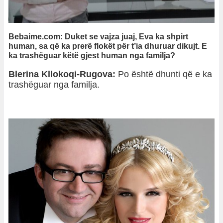
Bebaime.com: Duket se vajza juaj, Eva ka shpirt
human, sa që ka prerë flokët për t’ia dhuruar dikujt. E
ka trashëguar këtë gjest human nga familja?
Blerina Kllokoqi-Rugova:
Po është dhunti që e ka
trashëguar nga familja.