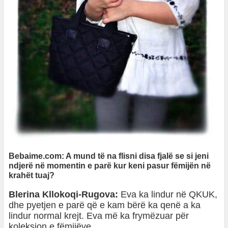
Bebaime.com: A mund të na flisni disa fjalë se si jeni
ndjerë në momentin e parë kur keni pasur fëmijën në
krahët tuaj?
Blerina Kllokoqi-Rugova:
Eva ka lindur në QKUK,
dhe pyetjen e parë që e kam bërë ka qenë a ka
lindur normal krejt. Eva më ka frymëzuar për
koleksion e fëmijëve.