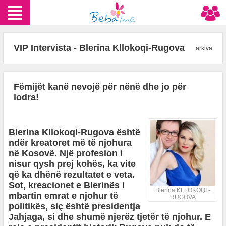
VIP Intervista - Blerina Kllokoqi-Rugova
arkiva
Fëmijët kanë nevojë për nënë dhe jo për
lodra!
Blerina Kllokoqi-Rugova është
ndër kreatoret më të njohura
në Kosovë. Një profesion i
nisur qysh prej kohës, ka vite
që ka dhënë rezultatet e veta.
Sot, kreacionet e Blerinës i
Blerina KLLOKOQI -
mbartin emrat e njohur të
RUGOVA
politikës, siç është presidentja
Jahjaga, si dhe shumë njerëz tjetër të njohur. E