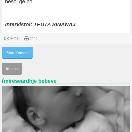
besoj që po.
Intervistoi: TEUTA SINANAJ
e-mail
print
/
mirëseardhje bebeve