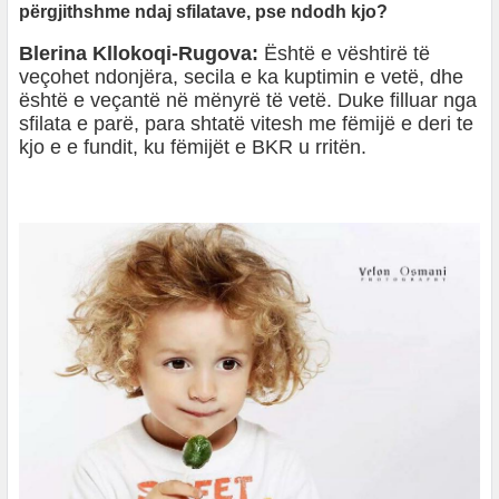
përgjithshme ndaj sfilatave, pse ndodh kjo?
Blerina Kllokoqi-Rugova:
Është e vështirë të
veçohet ndonjëra, secila e ka kuptimin e vetë, dhe
është e veçantë në mënyrë të vetë. Duke filluar nga
sfilata e parë, para shtatë vitesh me fëmijë e deri te
kjo e e fundit, ku fëmijët e BKR u rritën.