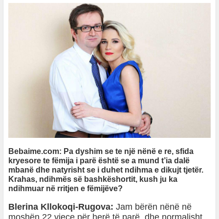
Bebaime.com: Pa dyshim se te një nënë e re, sfida
kryesore te fëmija i parë është se a mund t’ia dalë
mbanë dhe natyrisht se i duhet ndihma e dikujt tjetër.
Krahas, ndihmës së bashkëshortit, kush ju ka
ndihmuar në rritjen e fëmijëve?
Blerina Kllokoqi-Rugova:
Jam bërën nënë në
moshën 22 vjeçe për herë të parë, dhe normalisht