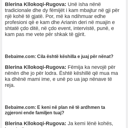
Blerina Kllokoqi-Rugova:
Unë isha nënë
tradicionale dhe dy fëmijët i kam mbajtur në gji për
një kohë të gjatë. Por, më ka ndihmuar edhe
profesioni që e kam dhe Arianin deri në muajin e
shtatë çdo ditë, në çdo event, intervistë, punë, e
kam pas me vete për shkak të gjirit.
Bebaime.com: Cila është këshilla e juaj për nënat?
Blerina Kllokoqi-Rugova:
Fëmija ka nevojë për
nënën dhe jo për lodra. Është këshillë që mua ma
ka dhënë mami ime, e unë po ua jap nënave të
reja.
Bebaime.com: E keni në plan në të ardhmen ta
zgjeroni ende familjen tuaj?
Blerina Kllokoqi-Rugova:
Ja kemi lënë kohës,