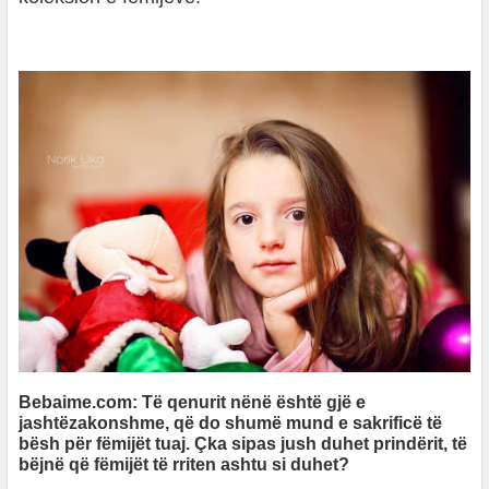
Bebaime.com: Të qenurit nënë është gjë e
jashtëzakonshme, që do shumë mund e sakrificë të
bësh për fëmijët tuaj. Çka sipas jush duhet prindërit, të
bëjnë që fëmijët të rriten ashtu si duhet?