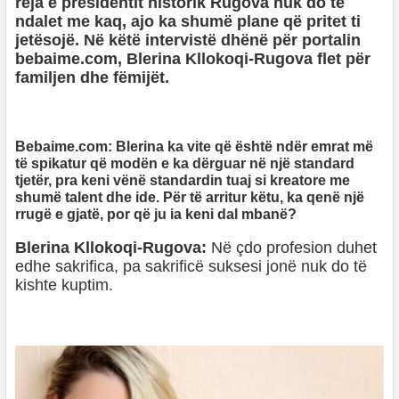
reja e presidentit historik Rugova nuk do të
ndalet me kaq, ajo ka shumë plane që pritet ti
jetësojë. Në këtë intervistë dhënë për portalin
bebaime.com, Blerina Kllokoqi-Rugova flet për
familjen dhe fëmijët.
Bebaime.com: Blerina ka vite që është ndër emrat më
të spikatur që modën e ka dërguar në një standard
tjetër, pra keni vënë standardin tuaj si kreatore me
shumë talent dhe ide. Për të arritur këtu, ka qenë një
rrugë e gjatë, por që ju ia keni dal mbanë?
Blerina Kllokoqi-Rugova:
Në çdo profesion duhet
edhe sakrifica, pa sakrificë suksesi jonë nuk do të
kishte kuptim.