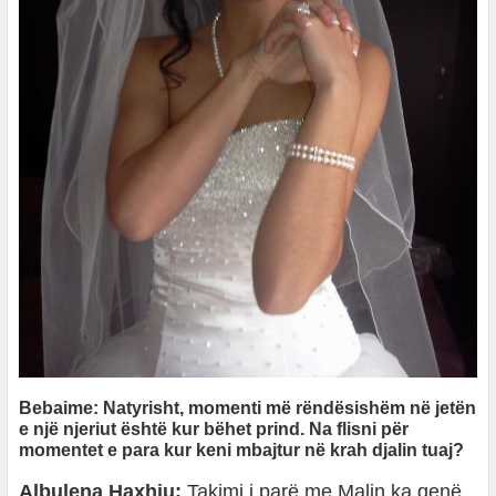
Bebaime: Natyrisht, momenti më rëndësishëm në jetën
e një njeriut është kur bëhet prind. Na flisni për
momentet e para kur keni mbajtur në krah djalin tuaj?
Albulena Haxhiu:
Takimi i parë me Malin ka qenë