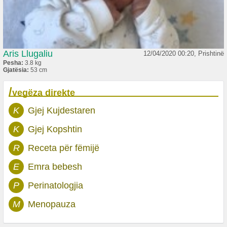
Aris Llugaliu
12/04/2020 00:20, Prishtinë
Pesha:
3.8 kg
Gjatësia:
53 cm
/
vegëza direkte
K
Gjej Kujdestaren
K
Gjej Kopshtin
R
Receta për fëmijë
E
Emra bebesh
P
Perinatologjia
M
Menopauza