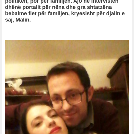
politikën, por për familjen. Ajo në intervistën
dhënë portalit për nëna dhe gra shtatzëna
bebaime flet për familjen, kryesisht për djalin e
saj, Malin.