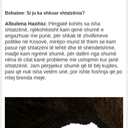
Bebaime: Si ju ka shkuar shtatzënia?
Albulena Haxhiu:
Përgjatë kohës sa isha
shtatzënë, njëkohësisht kam qenë shumë e
angazhuar me punë, për shkak të zhvillimeve
politike në Kosovë, mirëpo mund të them se kam
pasur një shtatzëni të lehtë dhe të shëndetshme,
madje kam ngrënë shumë, për dallim nga shumë
nëna të cilat kanë probleme me ushqimin kur janë
shtatzënë. Jam përpjekur shumë që të bëj kujdes,
pasi që nuk isha vetëm unë, por ishte foshnja që po
rritej brenda meje.