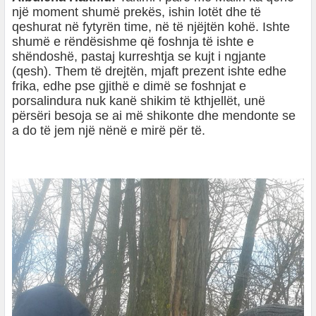
një moment shumë prekës, ishin lotët dhe të
qeshurat në fytyrën time, në të njëjtën kohë. Ishte
shumë e rëndësishme që foshnja të ishte e
shëndoshë, pastaj kurreshtja se kujt i ngjante
(qesh). Them të drejtën, mjaft prezent ishte edhe
frika, edhe pse gjithë e dimë se foshnjat e
porsalindura nuk kanë shikim të kthjellët, unë
përsëri besoja se ai më shikonte dhe mendonte se
a do të jem një nënë e mirë për të.