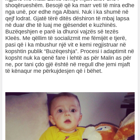
shoqërueshëm. Besojë që ka marr veti të mira edhe
nga unë, por edhe nga Albani. Nuk i ka shumë në
qejf lodrat. Gjatë tërë ditës dëshiron të mbaj lapsa
në duar dhe të luaj me gjësendet e kuzhinës.
Buzëqeshjen e parë ia dhuroi vajzës së tezës
Kleës. Me qëllim të socializmit me fëmijët e tjerë,
pasi që i ka mbushur një vit e kemi regjistruar në
kopshtin publik “Buzëqeshja”. Procesi i adaptimit në
kopsht nuk ka qenë fare i lehtë as për Malin as për
ne, por tani çdo gjë është në rregull dhe jemi mjaft
të kënaqur me përkujdesjen që i bëhet.