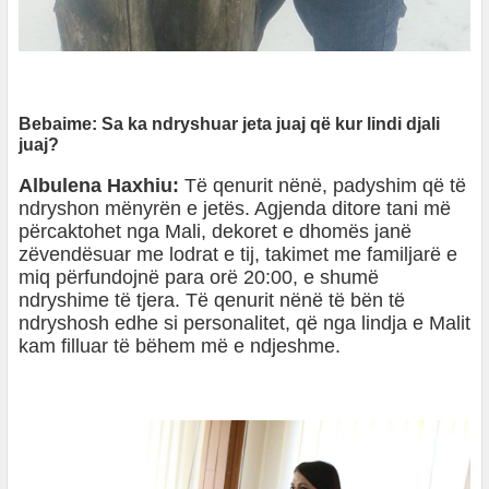
Bebaime: Sa ka ndryshuar jeta juaj që kur lindi djali
juaj?
Albulena Haxhiu:
Të qenurit nënë, padyshim që të
ndryshon mënyrën e jetës. Agjenda ditore tani më
përcaktohet nga Mali, dekoret e dhomës janë
zëvendësuar me lodrat e tij, takimet me familjarë e
miq përfundojnë para orë 20:00, e shumë
ndryshime të tjera. Të qenurit nënë të bën të
ndryshosh edhe si personalitet, që nga lindja e Malit
kam filluar të bëhem më e ndjeshme.