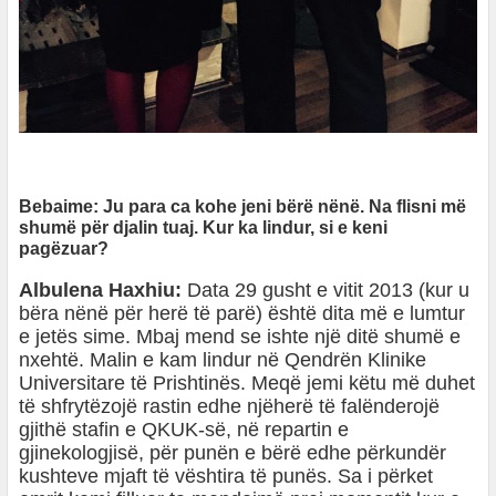
Bebaime: Ju para ca kohe jeni bërë nënë. Na flisni më
shumë për djalin tuaj. Kur ka lindur, si e keni
pagëzuar?
Albulena Haxhiu:
Data 29 gusht e vitit 2013 (kur u
bëra nënë për herë të parë) është dita më e lumtur
e jetës sime. Mbaj mend se ishte një ditë shumë e
nxehtë. Malin e kam lindur në Qendrën Klinike
Universitare të Prishtinës. Meqë jemi këtu më duhet
të shfrytëzojë rastin edhe njëherë të falënderojë
gjithë stafin e QKUK-së, në repartin e
gjinekologjisë, për punën e bërë edhe përkundër
kushteve mjaft të vështira të punës. Sa i përket