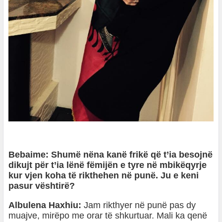
Bebaime: Shumë nëna kanë frikë që t’ia besojnë
dikujt për t’ia lënë fëmijën e tyre në mbikëqyrje
kur vjen koha të rikthehen në punë. Ju e keni
pasur vështirë?
Albulena Haxhiu:
Jam rikthyer në punë pas dy
muajve, mirëpo me orar të shkurtuar. Mali ka qenë