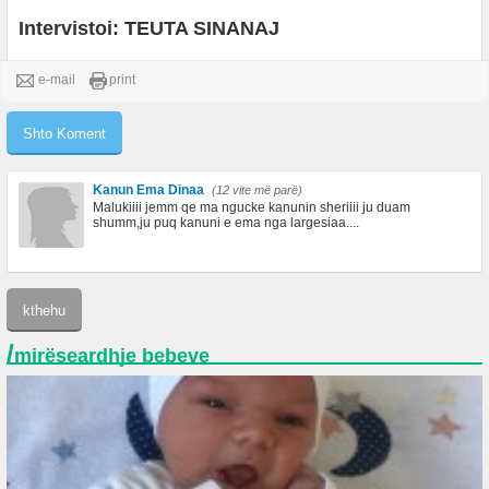
Intervistoi: TEUTA SINANAJ
e-mail
print
Kanun Ema Dinaa
(12 vite më parë)
Malukiiii jemm qe ma ngucke kanunin sheriiii ju duam
shumm,ju puq kanuni e ema nga largesiaa....
/
mirëseardhje bebeve