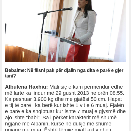
Bebaime: Në flisni pak për djalin nga dita e parë e gjer
tani?
Albulena Haxhiu:
Mali siç e kam përmendur edhe
më lartë ka lindur më 29 gusht 2013 ne orën 08:55.
Ka peshuar 3.900 kg dhe me gjatësi 50 cm. Hapat
e tij të parë i ka bërë kur ishte 1 vit e 6 muaj. Fjalën
e parë e ka shqiptuar kur ishte 7 muaj e gjysmë dhe
ajo ishte “babi”. Sa i përket karakterit më shumë
ngjanë me Albanin, kurse në dukje më shumë
ngjanë me mua. Është fëmijë mjaft aktiv dhe i