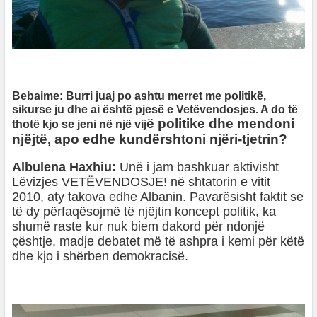
Bebaime: Burri juaj po ashtu merret me politikë,
sikurse ju dhe ai është pjesë e Vetëvendosjes. A do të
ë
politike dhe mendoni
thotë kjo se jeni në një vij
njëjtë, apo edhe kundërshtoni njëri-tjetrin?
Albulena Haxhiu:
Unë i jam bashkuar aktivisht
Lëvizjes VETËVENDOSJE! në shtatorin e vitit
2010, aty takova edhe Albanin. Pavarësisht faktit se
të dy përfaqësojmë të njëjtin koncept politik, ka
shumë raste kur nuk biem dakord për ndonjë
çështje, madje debatet më të ashpra i kemi për këtë
dhe kjo i shërben demokracisë.