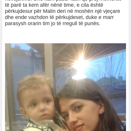
të parë ta kem afër nënë time, e cila është
përkujdesur për Malin deri në moshën një vjeçare
dhe ende vazhdon të përkujdeset, duke e marr
parasysh orarin tim jo të rregull të punës.