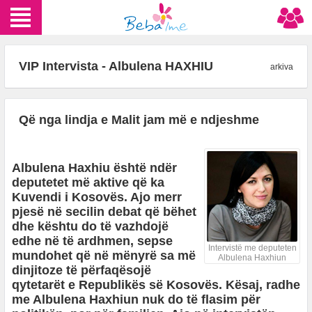
VIP Intervista - Albulena HAXHIU
arkiva
Që nga lindja e Malit jam më e ndjeshme
Albulena Haxhiu është ndër
deputetet më aktive që ka
Kuvendi i Kosovës. Ajo merr
pjesë në secilin debat që bëhet
dhe kështu do të vazhdojë
edhe në të ardhmen, sepse
Intervistë me deputeten
mundohet që në mënyrë sa më
Albulena Haxhiun
dinjitoze të përfaqësojë
qytetarët e Republikës së Kosovës. Kësaj, radhe
me Albulena Haxhiun nuk do të flasim për