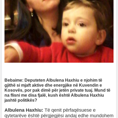
Bebaime: Deputeten Albulena Haxhiu e njohim të
gjithë si mjaft aktive dhe energjike në Kuvendin e
Kosovës, por pak dimë për jetën private tuaj. Mund të
na flisni me disa fjalë, kush është Albulena Haxhiu
jashtë politikës?
Albulena Haxhiu:
Të qenit përfaqësuese e
qytetarëve është përgjegjësi andaj edhe mundohem