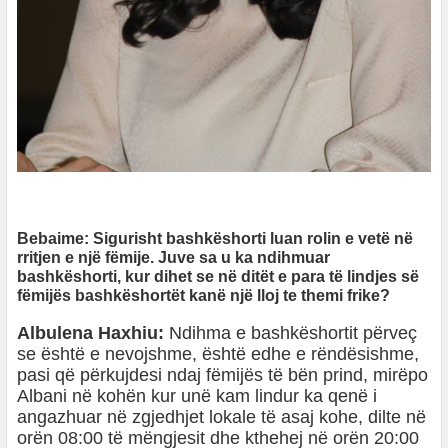
Bebaime: Sigurisht bashkëshorti luan rolin e vetë në
rritjen e një fëmije. Juve sa u ka ndihmuar
bashkëshorti, kur dihet se në ditët e para të lindjes së
fëmijës bashkëshortët kanë një lloj te themi frike?
Albulena Haxhiu:
Ndihma e bashkëshortit përveç
se është e nevojshme, është edhe e rëndësishme,
pasi që përkujdesi ndaj fëmijës të bën prind, mirëpo
Albani në kohën kur unë kam lindur ka qenë i
angazhuar në zgjedhjet lokale të asaj kohe, dilte në
orën 08:00 të mëngjesit dhe kthehej në orën 20:00