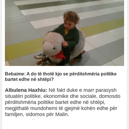
Bebaime: A do të thotë kjo se përditshmëria politike
bartet edhe në shtëpi?
Albulena Haxhiu:
Në fakt duke e marr parasysh
situatën politike, ekonomike dhe sociale, domosdo
përditshmëria politike bartet edhe në shtëpi,
megjithatë mundohemi të gjejmë kohën edhe për
familjen, sidomos për Malin.