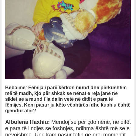
Bebaime: Fëmija i parë kërkon mund dhe përkushtim
më të madh, kjo për shkak se nënat e reja janë në
siklet se a mund t’ia dalin vetë në ditët e para të
fëmijës. Keni pasur ju këto vështirësi dhe kush u është
gjendur afër?
Albulena Haxhiu:
Mendoj se për çdo nënë, në ditët
e para të lindjes së foshnjës, ndihma është më se e
nevojshme. Unë kam pasur fatin që prej momentit