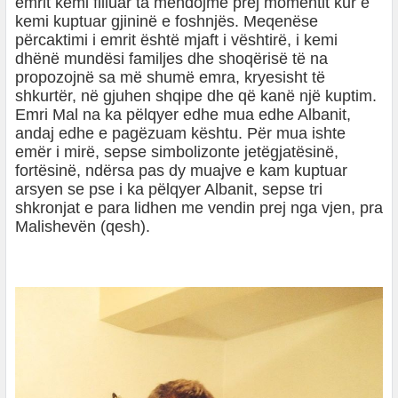
emrit kemi filluar ta mendojmë prej momentit kur e
kemi kuptuar gjininë e foshnjës. Meqenëse
përcaktimi i emrit është mjaft i vështirë, i kemi
dhënë mundësi familjes dhe shoqërisë të na
propozojnë sa më shumë emra, kryesisht të
shkurtër, në gjuhen shqipe dhe që kanë një kuptim.
Emri Mal na ka pëlqyer edhe mua edhe Albanit,
andaj edhe e pagëzuam kështu. Për mua ishte
emër i mirë, sepse simbolizonte jetëgjatësinë,
fortësinë, ndërsa pas dy muajve e kam kuptuar
arsyen se pse i ka pëlqyer Albanit, sepse tri
shkronjat e para lidhen me vendin prej nga vjen, pra
Malishevën (qesh).