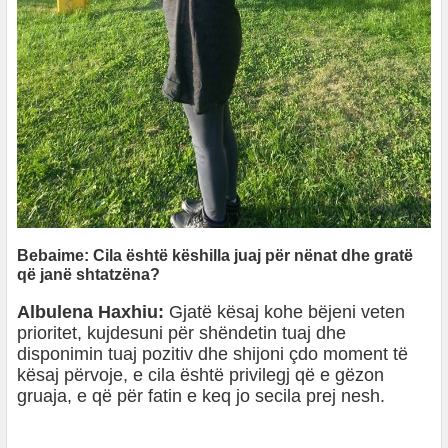
Bebaime: Cila është këshilla juaj për nënat dhe gratë
që janë shtatzëna?
Albulena Haxhiu:
Gjatë kësaj kohe bëjeni veten
prioritet, kujdesuni për shëndetin tuaj dhe
disponimin tuaj pozitiv dhe shijoni çdo moment të
kësaj përvoje, e cila është privilegj që e gëzon
gruaja, e që për fatin e keq jo secila prej nesh.