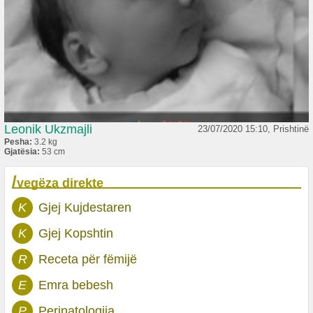
Leonik Ukzmajli
23/07/2020 15:10, Prishtinë
Pesha:
3.2 kg
Gjatësia:
53 cm
/
vegëza direkte
K
Gjej Kujdestaren
K
Gjej Kopshtin
R
Receta për fëmijë
E
Emra bebesh
P
Perinatologjia