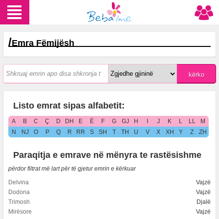
/
Emra Fëmijësh
Listo emrat sipas alfabetit:
A
B
C
Ç
D
DH
E
Ë
F
G
GJ
H
I
J
K
L
LL
M
N
NJ
O
P
Q
R
RR
S
SH
T
TH
U
V
X
XH
Y
Z
ZH
Paraqitja e emrave në mënyra te rastësishme
përdor filtrat më lart për të gjetur emrin e kërkuar
Delvina
Vajzë
Dodona
Vajzë
Trimosh
Djalë
Mirësore
Vajzë