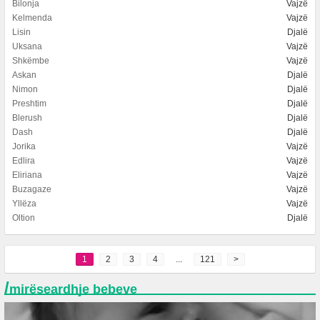
Bilonja
Vajzë
Kelmenda
Vajzë
Lisin
Djalë
Uksana
Vajzë
Shkëmbe
Vajzë
Askan
Djalë
Nimon
Djalë
Preshtim
Djalë
Blerush
Djalë
Dash
Djalë
Jorika
Vajzë
Edlira
Vajzë
Eliriana
Vajzë
Buzagaze
Vajzë
Yllëza
Vajzë
Oltion
Djalë
1
2
3
4
...
121
>
/
mirëseardhje bebeve