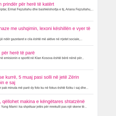
 prindër për herë të katërt
ptar, Ermal Fejzullahu dhe bashkëshortja e tij, Ariana Fejzullahu,...
naze me ushqimin, lexoni këshillën e vyer të
 ndër gazetaret e cila është më aktive në rrjetet sociale,...
për herë të parë
në emisionin e sportit në Klan Kosova është bërë nënë për...
e kurrë, 5 muaj pasi solli në jetë Zërin
in e saj
 pak minuta më parë dy foto ku në fokus është fiziku i saj dhe...
ije, qëllohet makina e këngëtares shtatzënë
 Yung Mami i ka shpëtuar jetës për mrekulli pas një skene të...