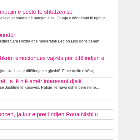
muajin e pestë të shtatzënisë
eflektuar shumë në pamjen e saj Gruaja e këngëtarit të njohur,...
prindër
Medias Sara Hoxha dhe moderatori Ledion Liço do të bëhen
shkrim emocionues vajzës për ditëlindjen e
iani ka festuar ditëlindjen e gjashtë. E me rastin e kësaj...
, ia lë një emër interesant djalit
ë së Jashtme të Kosovës, Rafiqe Tërnava është bërë nënë,...
cert, ja kur e pret lindjen Rona Nishliu