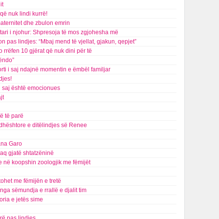
it
që nuk lindi kurrë!
maternitet dhe zbulon emrin
tari i njohur: Shpresoja të mos zgjohesha më
on pas lindjes: “Mbaj mend të vjellat, gjakun, qepjet”
rrëfen 10 gjërat që nuk dini për të
lëndo”
rti i saj ndajnë momentin e ëmbël familjar
djes!
i saj është emocionues
jt
ë të parë
dhështore e ditëlindjes së Renee
iana Garo
kaq gjatë shtatzëninë
e në koopshin zoologjik me fëmijët
tohet me fëmijën e tretë
a sëmundja e rrallë e djalit tim
toria e jetës sime
ë pas lindjes