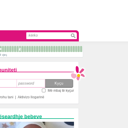
4 vjeç
uniteti
Më mbaj të kyçur
rohu tani
|
Aktivizo llogarinë
ëseardhje bebeve