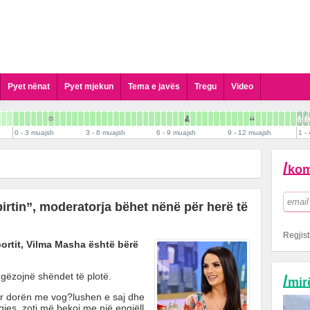
Pyet nënat
Pyet mjekun
Tema e javës
Tregu
Video
Pyet Gjinekologun
Pyet Pediatrin
0 - 3 muajsh
3 - 6 muajsh
6 - 9 muajsh
9 - 12 muajsh
1 - 
Pyet Kirurgun Pediatrik
Pyet Dermatologun
/
kom
Pyet Psikologun
Pyet Stomatologun
pirtin”, moderatorja bëhet nënë për herë të
Pyet Biologun
Pyet Biokimistin Klinik
Regjist
portit, Vilma Masha është bërë
Pyet Alergologen
Pyet Andrologun
a gëzojnë shëndet të plotë.
/
mir
Pyet Kardiologun
pur dorën me vog?lushen e saj dhe
Pyet Logopeden
jes, zoti më bekoi me një engjëll