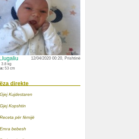
Llugaliu
12/04/2020 00:20, Prishtinë
:
3.8 kg
ia:
53 cm
ëza direkte
Gjej Kujdestaren
Gjej Kopshtin
Receta për fëmijë
Emra bebesh