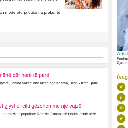
kruan moderatorja duke na prekur të
Aris 
Pesha
Gjatës
nënë për herë të parë
/
veg
ptare, Jonida Vokshi dhe aktori nga Kosova, Besnik Krapi, janë
K
K
 gjyshe, çifti gëzohen me një vajzë
R
hur e muzikës popullore Remzie Osmani, së fundmi është bërë
E