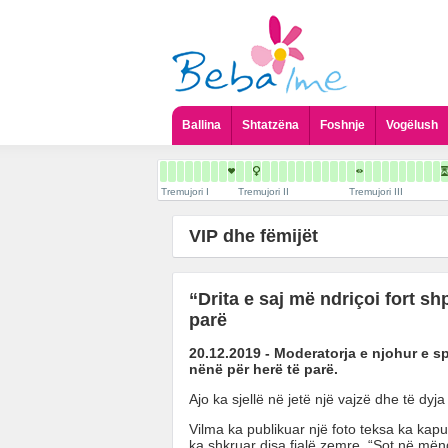
Ballina
Shtatzëna
Foshnje
Vogëlush
Tremujori I
Tremujori II
Tremujori III
VIP dhe fëmijët
“Drita e saj më ndriçoi fort sh
parë
20.12.2019 - Moderatorja e njohur e s
nënë për herë të parë.
Ajo ka sjellë në jetë një vajzë dhe të dyj
Vilma ka publikuar një foto teksa ka ka
ka shkruar disa fjalë zemre. “Sot në mëng