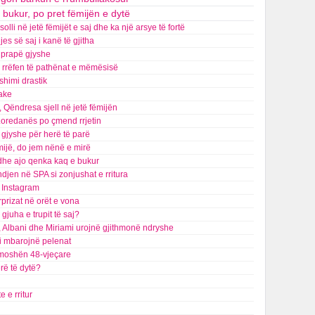
 bukur, po pret fëmijën e dytë
lli në jetë fëmijët e saj dhe ka një arsye të fortë
s së saj i kanë të gjitha
t prapë gjyshe
na rrëfen të pathënat e mëmësisë
shimi drastik
jake
 Qëndresa sjell në jetë fëmijën
 Loredanës po çmend rrjetin
gjyshe për herë të parë
mijë, do jem nënë e mirë
 dhe ajo qenka kaq e bukur
indjen në SPA si zonjushat e rritura
ë Instagram
prizat në orët e vona
gjuha e trupit të saj?
ë, Albani dhe Miriami urojnë gjithmonë ndryshe
 i mbarojnë pelenat
në moshën 48-vjeçare
rë të dytë?
e e rritur