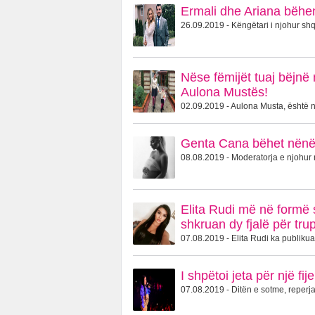
Ermali dhe Ariana bëhen
26.09.2019 - Këngëtari i njohur shqi
Nëse fëmijët tuaj bëjnë 
Aulona Mustës!
02.09.2019 - Aulona Musta, është një
Genta Cana bëhet nënë 
08.08.2019 - Moderatorja e njohur 
Elita Rudi më në formë s
shkruan dy fjalë për trup
07.08.2019 - Elita Rudi ka publikuar
I shpëtoi jeta për një f
07.08.2019 - Ditën e sotme, reperja