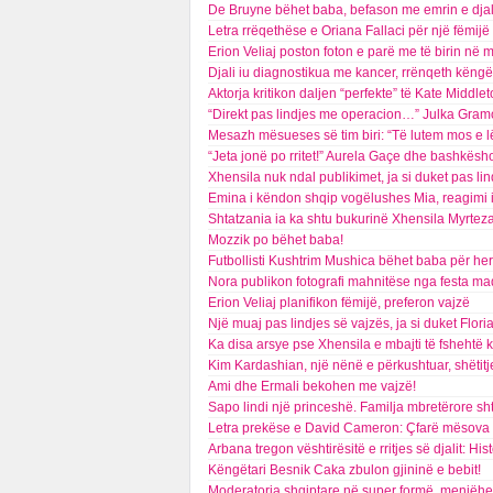
De Bruyne bëhet baba, befason me emrin e djal
Letra rrëqethëse e Oriana Fallaci për një fëmijë 
Erion Veliaj poston foton e parë me të birin në 
Djali iu diagnostikua me kancer, rrënqeth këngë
Aktorja kritikon daljen “perfekte” të Kate Middlet
“Direkt pas lindjes me operacion…” Julka Gramo 
Mesazh mësueses së tim biri: “Të lutem mos e 
“Jeta jonë po rritet!” Aurela Gaçe dhe bashkësho
Xhensila nuk ndal publikimet, ja si duket pas lin
Emina i këndon shqip vogëlushes Mia, reagimi 
Shtatzania ia ka shtu bukurinë Xhensila Myrteza
Mozzik po bëhet baba!
Futbollisti Kushtrim Mushica bëhet baba për her
Nora publikon fotografi mahnitëse nga festa ma
Erion Veliaj planifikon fëmijë, preferon vajzë
Një muaj pas lindjes së vajzës, ja si duket Flor
Ka disa arsye pse Xhensila e mbajti të fshehtë 
Kim Kardashian, një nënë e përkushtuar, shëtitj
Ami dhe Ermali bekohen me vajzë!
Sapo lindi një princeshë. Familja mbretërore sh
Letra prekëse e David Cameron: Çfarë mësova ng
Arbana tregon vështirësitë e rritjes së djalit: His
Këngëtari Besnik Caka zbulon gjininë e bebit!
Moderatorja shqiptare në super formë, menjëher