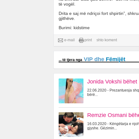
të vogël.
Drita e saj më ndriçoi fort shpirtin”, sh
gjithëve.
Burimi: kidstime
e-mail
print
shto koment
VIP dhe
Fëmijët
... të tjera nga
Jonida Vokshi bëhet 
22.06.2020 - Prezantuesja shqi
bërë...
Remzie Osmani bëhet
16.03.2020 - Këngëtarja e njo
gjyshe. Gëzimin...