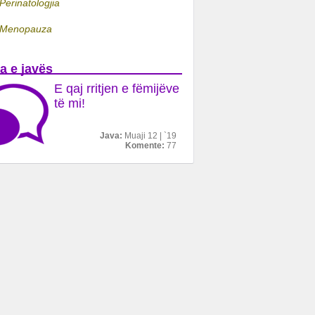
Perinatologjia
Menopauza
a e javës
E qaj rritjen e fëmijëve
të mi!
Java:
Muaji 12 | `19
Komente:
77