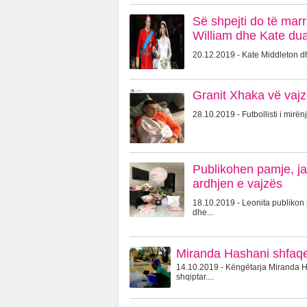
Së shpejti do të marr
William dhe Kate dua
20.12.2019 - Kate Middleton dhe
Granit Xhaka vë vajz
28.10.2019 - Futbollisti i mirën
Publikohen pamje, ja
ardhjen e vajzës
18.10.2019 - Leonita publikon p
dhe...
Miranda Hashani shfaqet
14.10.2019 - Këngëtarja Miranda Ha
shqiptar....