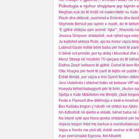
Psikologia e njohur shqiptare jep lajmin e
Meghan nuk do të lindë në maternitetin ku Kate so
Plazh dhe dëborë, pushimet e Eminës dhe familje
Shyhrete Behluli jep lajmin e madh, do të bëhe
“E gjithë shtëpia vjen aromë ‘Ajke'", Xhensila 
Jessica Simpson shtatzënë, nuk njihet nga ndry
Ju kujtohet aktorja Rubi, ajo ka lindur vajza bin
Labinot Gashi është bërë baba për herë të parë,
U bënë sot prindër, por ky detaj i Mozzikut dhe
Meryl Streep në moshën 70-vjeçare do të bëhet 
Dafina Zeqiri befason të gjithë: Duhet të kem fë
Olta Xhaçka për herë të parë të bijën në publik
Është fëmijë, por vajza e Inis Gjonit feston ditël
Joni i Adelinës i shtohet listës së bebave VIP n
Hueyda bëhet babagjysh për të birin, zbulon sur
Sjellja e Kate Middleton me fëmijët, çfarë tregon 
Festa e Flamurit dhe ditëlindja e tretë e Amelis
Bes Kallaku tregon ç’ndodh në shtëpi kur Ajkës
Ish-futbollisti në qiellin e shtatë, bëhet baba 
Na bëjnë sytë apo Nora qenka shtatzënë për he
Anjeza tregon fotot me barkun e rrumbullakosur
Vajza e Norës me plot stil, është veshur si të isht
A po pret binjakë Egzona, flet Albatriti