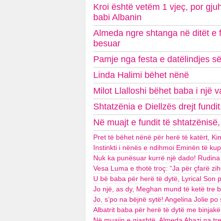
Kroi është vetëm 1 vjeç, por gju
babi Albanin
Almeda ngre shtanga në ditët e f
besuar
Pamje nga festa e datëlindjes së d
Linda Halimi bëhet nënë
Milot Llalloshi bëhet baba i një 
Shtatzënia e Diellzës drejt fundit
Në muajt e fundit të shtatzënisë,
Pret të bëhet nënë për herë të katërt, Ki
Instinkti i nënës e ndihmoi Eminën të ku
Nuk ka punësuar kurrë një dado! Rudina M
Vesa Luma e thotë troç: “Ja për çfarë z
U bë baba për herë të dytë, Lyrical Son 
Jo një, as dy, Meghan mund të ketë tre 
Jo, s’po na bëjnë sytë! Angelina Jolie p
Albatrit baba për herë të dytë me binjakë
Në muajin e gjashtë, Almeda Abazi na tr