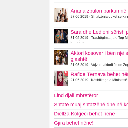
Ariana zbulon barkun në 
27.06.2019 - Shtatzënia duket se ka r
Sara dhe Ledioni sërish 
31.05.2019 - Trashëgimtarja e Top 
prindër...
Aktori kosovar i bën një 
gjashtë
31.05.2019 - Vajza e aktorit Jeton Zog
Rafiqe Tërnava bëhet nënë
21.05.2019 - Këshilltarja e Ministris
Lind djali mbretëror
Shtatë muaj shtatzënë dhe në kon
Diellza Kolgeci bëhet nënë
Gjira bëhet nënë!