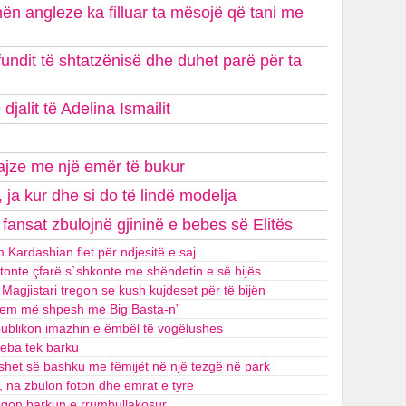
hën angleze ka filluar ta mësojë që tani me
undit të shtatzënisë dhe duhet parë për ta
jalit të Adelina Ismailit
vajze me një emër të bukur
, ja kur dhe si do të lindë modelja
 fansat zbulojnë gjininë e bebes së Elitës
m Kardashian flet për ndjesitë e saj
ptonte çfarë s`shkonte me shëndetin e së bijës
agjistari tregon se kush kujdeset për të bijën
ihem më shpesh me Big Basta-n”
publikon imazhin e ëmbël të vogëlushes
beba tek barku
o shet së bashku me fëmijët në një tezgë në park
, na zbulon foton dhe emrat e tyre
egon barkun e rrumbullakosur