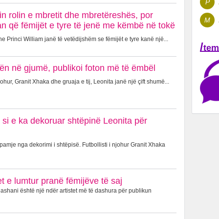
P
in rolin e mbretit dhe mbretëreshës, por
M
n që fëmijët e tyre të jenë me këmbë në tokë
 Princi William janë të vetëdijshëm se fëmijët e tyre kanë një...
/
tem
ën në gjumë, publikoi foton më të ëmbël
johur, Granit Xhaka dhe gruaja e tij, Leonita janë një çift shumë...
 si e ka dekoruar shtëpinë Leonita për
amje nga dekorimi i shtëpisë. Futbollisti i njohur Granit Xhaka
 e lumtur pranë fëmijëve të saj
shani është një ndër artistet më të dashura për publikun