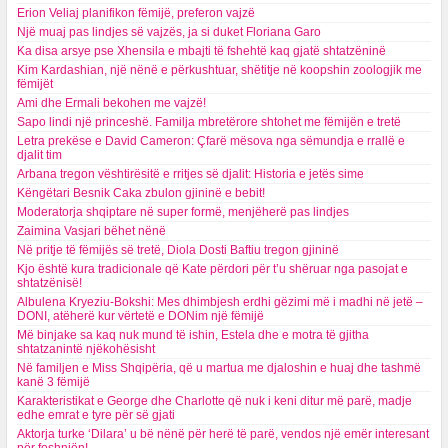
Erion Veliaj planifikon fëmijë, preferon vajzë
Një muaj pas lindjes së vajzës, ja si duket Floriana Garo
Ka disa arsye pse Xhensila e mbajti të fshehtë kaq gjatë shtatzëninë
Kim Kardashian, një nënë e përkushtuar, shëtitje në koopshin zoologjik me
fëmijët
Ami dhe Ermali bekohen me vajzë!
Sapo lindi një princeshë. Familja mbretërore shtohet me fëmijën e tretë
Letra prekëse e David Cameron: Çfarë mësova nga sëmundja e rrallë e
djalit tim
Arbana tregon vështirësitë e rritjes së djalit: Historia e jetës sime
Këngëtari Besnik Caka zbulon gjininë e bebit!
Moderatorja shqiptare në super formë, menjëherë pas lindjes
Zaimina Vasjari bëhet nënë
Në pritje të fëmijës së tretë, Diola Dosti Baftiu tregon gjininë
Kjo është kura tradicionale që Kate përdori për t’u shëruar nga pasojat e
shtatzënisë!
Albulena Kryeziu-Bokshi: Mes dhimbjesh erdhi gëzimi më i madhi në jetë –
DONI, atëherë kur vërtetë e DONim një fëmijë
Më binjake sa kaq nuk mund të ishin, Estela dhe e motra të gjitha
shtatzanintë njëkohësisht
Në familjen e Miss Shqipëria, që u martua me djaloshin e huaj dhe tashmë
kanë 3 fëmijë
Karakteristikat e George dhe Charlotte që nuk i keni ditur më parë, madje
edhe emrat e tyre për së gjati
Aktorja turke ‘Dilara’ u bë nënë për herë të parë, vendos një emër interesant