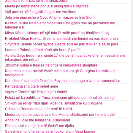
Supriza e Amit pas lajmit të shtatzënisë
Merita po bëhet nënë por ja si dukej ditën e dasmës
Vali poston një fotografi të djalit me Adelinen
Jeta prej princeshe e Coco Antonel, vajzës së Inis Gjonit
Kastriot Tusha rrëfen emocionet kur u bë gjysh dhe na prezanton me
mbesën e tij
Mirsa Kërqeli shfaqet në një foto të rrallë pranë dy fëmijëve të saj
Rrëfehet Alban Hoxha: Si është të rrisësh një fëmijë pa bashkëshorten
Shyhrete Behluli bëhet gjyshe, Learta solli në jetë fëmijën e saj të parë
Leonora Poloska bëhet nënë për herë të parë!
Aurela Gaçe tregon si i humbi 17 kile për 8 muaj duke dhënë mesazhin më
inkurajues për nënat!
Zbulohet gjinia e fëmijës në pritje të këngëtares shqiptare
Kopertina e shtatzanisë është më e bukura që Georgina ka realizuar
ndonjëherë
Kaq shumë dado për fëmijët e Beyonce dhe paga e tyre marramendëse
Këngëtarja shqiptare bëhet nënë
Vajza e `Zanës’ një fëmijë tejet i ëmbël
Fotoja që ka publikuar Tuna, shpjegon gjithçka për nënat që japin gji
Shikoni sa është rritur djali i Adelina Ismajlit dhe kujt i ngjanë
Cristiano Ronaldo baba për herë të katërt
Moderatorja dhe gazetarja e Top Media, shtatëzënë për herë të dytë!
Angelina Jolie me fëmijët në Disneyland
Edona publikon një foto të ëmbël me djalin
Sa është rritur dhe është bërë i bukur djali i Vesa Lumës