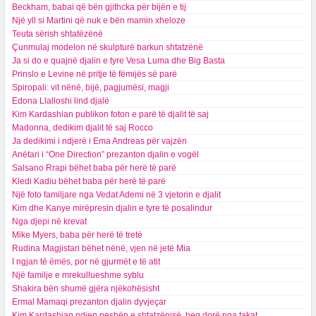
Beckham, babai që bën gjithcka për bijën e tij
Një yll si Martini që nuk e bën mamin xheloze
Teuta sërish shtatëzënë
Çunmulaj modelon në skulpturë barkun shtatzënë
Ja si do e quajnë djalin e tyre Vesa Luma dhe Big Basta
Prinslo e Levine në pritje të fëmijës së parë
Spiropali: vit nënë, bijë, pagjumësi, magji
Edona Llalloshi lind djalë
Kim Kardashian publikon foton e parë të djalit të saj
Madonna, dedikim djalit të saj Rocco
Ja dedikimi i ndjerë i Ema Andreas për vajzën
Anëtari i “One Direction” prezanton djalin e vogël
Salsano Rrapi bëhet baba për herë të parë
Kledi Kadiu bëhet baba për herë të parë
Një foto familjare nga Vedat Ademi në 3 vjetorin e djalit
Kim dhe Kanye mirëpresin djalin e tyre të posalindur
Nga djepi në krevat
Mike Myers, baba për herë të tretë
Rudina Magjistari bëhet nënë, vjen në jetë Mia
I ngjan të ëmës, por në gjurmët e të atit
Një familje e mrekullueshme syblu
Shakira bën shumë gjëra njëkohësisht
Ermal Mamaqi prezanton djalin dyvjeçar
Kim Kardashian ndjen peshën e shtatzënisë, heq dorë nga takat