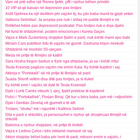
Vjen në jetë edhe një Renee tjetër, çifti i njohur bëhen prindër
10 VIP-at që kaluan në depresion pas lindjes
Ardit Gjebrea ka një dedikim për vajzën tij, ku çdo baba mund ta gjejë veten
Valbona Selimllari: Ja arsyeja pse nuk i shfaq në publik fëmijët e mi
Rrëfehet Adele pas depresionit postnatal: Pas lindjes nuk e doja djalin
Në fund të shtatzënisë, postimi emocionues i Aurela Gaçes
Vajza e Mark Zuckerberg shqipton fjalën e parë, nuk është mami apo babi
Miriam Cani publikon foto të vajzës në gjumë: Dashuria krijon mrekulli
Shtatzënë në moshën 50-vjeçare
Meda në pritje të fëmijës së katërt
Sara Hoxha tregon barkun e fryrë nga shtatzania, ja sa i është rritur
Teuta Krasniqi pagëzoi vajzën me emrin Kaia: Ky është kuptimi i saj
Aktorja e “Portokalli”-së në pritje të fëmijës së parë
Suada Sherifi vetëm disa ditë pas lindjes, ja si duket
Ky është emri i vajzës së dytë të Teuta Krasniqit
Djali i Lorik Canës mbush 1 vjeç, fjalët prekëse të kapitenit
Polici i “Portokallisë”, Florjan Binaj: Që kur u bëra baba, jam më i ndjeshëm
Djali i Gentian Zenelaj në gjurmët e të atit
Tristani, "shoku" më i ngushtë i Kaltrina Selimit
Dita e parë e shkollës, ja personazhet e njohur që shoqëruan fëmijët në
shkollë
Balerina e njohur shqiptare, në pritje të ëmbël
Vajza e Ledina Çelos i bën reklamë mamasë së saj
Aktori shqiptar bëhet baba për herë të parë, mësoni emrin e vajzës, i