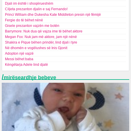
Djali im është i shoqërueshëm
Ciljeta prezanton djalin e saj Fernando!
Princi William dhe Dukesha Kate Middleton presin një fëmijë
Fergie do të bëhet nënë
Gisele prezanton vajzën me botën
Barrymore: Nuk dua që vajza ime të bëhet aktore
Megan Fox: Nuk jam më aktore, jam një nënë
Shakira e Pique bëhen prindër, lind djali i tyre
Në dhomën e vogëlushes së Inis Gjonit
Adopton një vajzë
Messi bëhet baba
Këngëtarja Adele lind djalë
/
mirëseardhje bebeve