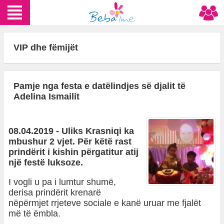
VIP dhe fëmijët
Pamje nga festa e datëlindjes së djalit të
Adelina Ismailit
08.04.2019 - Uliks Krasniqi ka
mbushur 2 vjet. Për këtë rast
prindërit i kishin përgatitur atij
një festë luksoze.
I vogli u pa i lumtur shumë,
derisa prindërit krenarë
nëpërmjet rrjeteve sociale e kanë uruar me fjalët
më të ëmbla.