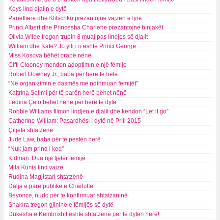
Keys lind djalin e dytë
Panettiere dhe Klitschko prezantojnë vajzën e tyre
Princi Albert dhe Princesha Charlene prezantojnë binjakët
Olivia Wilde tregon trupin 8 muaj pas lindjes së djalit
William dhe Kate? Jo ylli i ri është Princi George
Miss Kosova bëhët prapë nënë
Çifti Clooney mendon adoptimin e një fëmije
Robert Downey Jr., baba për herë të tretë
“Në organizimin e dasmës më ndihmuan fëmijët”
Kaltrina Selimi për të parën herë bëhet nënë
Ledina Çelo bëhet nënë për herë të dytë
Robbie Williams filmon lindjen e djalit dhe këndon “Let it go”
Catherine-William: Pasardhësi i dytë në Prill 2015
Çiljeta shtatzënë
Jude Law, baba për të pestën herë
“Nuk jam prind i keq”
Kidman: Dua një tjetër fëmijë
Mila Kunis lind vajzë
Rudina Magjistari shtatzënë
Dalja e parë publike e Charlotte
Beyonce, nudo për të konfirmuar shtatzaninë
Shakira tregon gjininë e fëmijës së dytë
Dukesha e Kembrixhit është shtatzënë për të dytën herë!