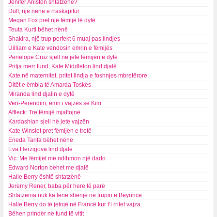
Jenifer Aniston shtatzënë?
Duff, një nënë e rraskapitur
Megan Fox pret një fëmijë të dytë
Teuta Kurti bëhet nënë
Shakira, një trup perfekt 6 muaj pas lindjes
Uilliam e Kate vendosin emrin e fëmijës
Penelope Cruz sjell në jetë fëmijën e dytë
Pritja merr fund, Kate Middleton lind djalë
Kate në maternitet, pritet lindja e foshnjes mbretërore
Ditët e ëmbla të Amarda Toskës
Miranda lind djalin e dytë
Veri-Perëndim, emri i vajzës së Kim
Affleck: Tre fëmijë mjaftojnë
Kardashian sjell në jetë vajzën
Kate Winslet pret fëmijën e tretë
Eneda Tarifa bëhet nënë
Eva Herzigova lind djalë
Vic: Me fëmijët më ndihmon një dado
Edward Norton bëhet me djalë
Halle Berry është shtatzënë
Jeremy Rener, baba për herë të parë
Shtatzënia nuk ka lënë shenjë në trupin e Beyonce
Halle Berry do të jetojë në Francë kur t’i rritet vajza
Bëhen prindër në fund të vitit