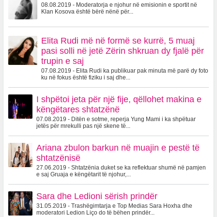
08.08.2019 - Moderatorja e njohur në emisionin e sportit në
Klan Kosova është bërë nënë për...
Elita Rudi më në formë se kurrë, 5 muaj
pasi solli në jetë Zërin shkruan dy fjalë për
trupin e saj
07.08.2019 - Elita Rudi ka publikuar pak minuta më parë dy foto
ku në fokus është fiziku i saj dhe...
I shpëtoi jeta për një fije, qëllohet makina e
këngëtares shtatzënë
07.08.2019 - Ditën e sotme, reperja Yung Mami i ka shpëtuar
jetës për mrekulli pas një skene të...
Ariana zbulon barkun në muajin e pestë të
shtatzënisë
27.06.2019 - Shtatzënia duket se ka reflektuar shumë në pamjen
e saj Gruaja e këngëtarit të njohur,...
Sara dhe Ledioni sërish prindër
31.05.2019 - Trashëgimtarja e Top Medias Sara Hoxha dhe
moderatori Ledion Liço do të bëhen prindër...