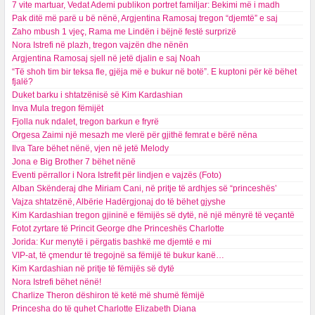
7 vite martuar, Vedat Ademi publikon portret familjar: Bekimi më i madh
Pak ditë më parë u bë nënë, Argjentina Ramosaj tregon “djemtë” e saj
Zaho mbush 1 vjeç, Rama me Lindën i bëjnë festë surprizë
Nora Istrefi në plazh, tregon vajzën dhe nënën
Argjentina Ramosaj sjell në jetë djalin e saj Noah
“Të shoh tim bir teksa fle, gjëja më e bukur në botë”. E kuptoni për kë bëhet
fjalë?
Duket barku i shtatzënisë së Kim Kardashian
Inva Mula tregon fëmijët
Fjolla nuk ndalet, tregon barkun e fryrë
Orgesa Zaimi një mesazh me vlerë për gjithë femrat e bërë nëna
Ilva Tare bëhet nënë, vjen në jetë Melody
Jona e Big Brother 7 bëhet nënë
Eventi përrallor i Nora Istrefit për lindjen e vajzës (Foto)
Alban Skënderaj dhe Miriam Cani, në pritje të ardhjes së “princeshës’
Vajza shtatzënë, Albërie Hadërgjonaj do të bëhet gjyshe
Kim Kardashian tregon gjininë e fëmijës së dytë, në një mënyrë të veçantë
Fotot zyrtare të Princit George dhe Princeshës Charlotte
Jorida: Kur menytë i përgatis bashkë me djemtë e mi
VIP-at, të çmendur të tregojnë sa fëmijë të bukur kanë…
Kim Kardashian në pritje të fëmijës së dytë
Nora Istrefi bëhet nënë!
Charlize Theron dëshiron të ketë më shumë fëmijë
Princesha do të quhet Charlotte Elizabeth Diana