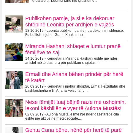
gruaja e tij, Leonita janë një çift shumë...
Publikohen pamje, ja si e ka dekoruar
shtëpinë Leonita për ardhjen e vajzës
18.10.2019 - Leonita publikon pamje nga dekorimi i shtëpisë.
Futbollisti i njohur Granit Xhaka dhe...
Miranda Hashani shfaqet e lumtur pranë
fëmijëve të saj
14.10.2019 - Këngëtarja Miranda Hashani është një ndër
artistet më të dashura për publikun shqiptar....
Ermali dhe Ariana bëhen prindër për herë
të katërt
26.09.2019 - Këngëtari i njohur shqiptar, Ermal Fejzullahu dhe
bashkëshortja e tij, Ariana Fejzullahu,...
Nëse fëmijët tuaj bëjnë naze me ushqimin,
lexoni këshillën e vyer të Aulona Mustës!
02.09.2019 - Aulona Musta, është një ndër gazetaret e cila
është më aktive në rrjetet sociale,...
Genta Cana bëhet nënë për herë të parë