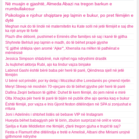
Në muajin e gjashtë, Almeda Abazi na tregon barkun e
rrumbullakosur
Psikologia e njohur shqiptare jep lajmin e bukur, po pret fëmijën e
dytë
Meghan nuk do të lindë në maternitetin ku Kate solli në jetë fëmijët e saj dhe
ka një arsye të fortë
Plazh dhe dëborë, pushimet e Eminës dhe familjes së saj i kanë të gjitha
Shyhrete Behluli jep lajmin e madh, do të bëhet prapë gjyshe
“E gjithë shtëpia vjen aromë ‘Ajke'", Xhensila na rrëfen të pathënat e
mëmësisë
Jessica Simpson shtatzënë, nuk njihet nga ndryshimi drastik
Ju kujtohet aktorja Rubi, ajo ka lindur vajza binjake
Labinot Gashi është bërë baba për herë të parë, Qëndresa sjell në jetë
fëmijën
U bënë sot prindër, por ky detaj i Mozzikut dhe Loredanës po çmend rrjetin
Meryl Streep në moshën 70-vjeçare do të bëhet gjyshe për herë të parë
Dafina Zeqiri befason të gjithë: Duhet të kem fëmijë, do jem nënë e mirë
Olta Xhaçka për herë të parë të bijën në publik dhe ajo qenka kaq e bukur
Është fëmijë, por vajza e Inis Gjonit feston ditëlindjen në SPA si zonjushat e
rritura
Joni i Adelinës i shtohet listës së bebave VIP në Instagram
Hueyda bëhet babagjysh për të birin, zbulon surprizat në orët e vona
Sjellja e Kate Middleton me fëmijët, çfarë tregon gjuha e trupit të saj?
Festa e Flamurit dhe ditëlindja e tretë e Amelisë, Albani dhe Miriami urojnë
gjithmonë ndryshe