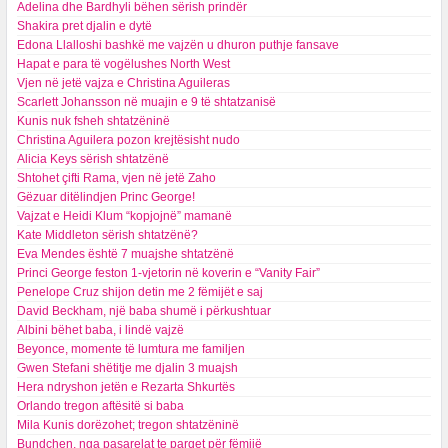
​Adelina dhe Bardhyli bëhen sërish prindër
Shakira pret djalin e dytë
Edona Llalloshi bashkë me vajzën u dhuron puthje fansave
Hapat e para të vogëlushes North West
Vjen në jetë vajza e Christina Aguileras
Scarlett Johansson në muajin e 9 të shtatzanisë
Kunis nuk fsheh shtatzëninë
Christina Aguilera pozon krejtësisht nudo
Alicia Keys sërish shtatzënë
Shtohet çifti Rama, vjen në jetë Zaho
Gëzuar ditëlindjen Princ George!
Vajzat e Heidi Klum “kopjojnë” mamanë
Kate Middleton sërish shtatzënë?
Eva Mendes është 7 muajshe shtatzënë
Princi George feston 1-vjetorin në koverin e “Vanity Fair”
Penelope Cruz shijon detin me 2 fëmijët e saj
David Beckham, një baba shumë i përkushtuar
Albini bëhet baba, i lindë vajzë
Beyonce, momente të lumtura me familjen
Gwen Stefani shëtitje me djalin 3 muajsh
Hera ndryshon jetën e Rezarta Shkurtës
Orlando tregon aftësitë si baba
Mila Kunis dorëzohet; tregon shtatzëninë
Bundchen, nga pasarelat te parqet për fëmijë