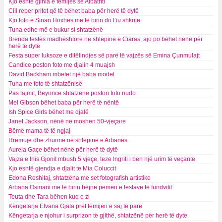
Kjo është gjinia e fëmijës së Albatriti
Cili reper pritet që të bëhet baba për herë të dytë
Kjo foto e Sinan Hoxhës me të birin do t’iu shkrijë
Tuna edhe më e bukur si shtatzënë
Brenda festës madhështore në shtëpinë e Ciaras, ajo po bëhet nënë për
herë të dytë
Festa super luksoze e ditëlindjes së parë të vajzës së Emina Çunmulajt
Candice poston foto me djalin 4 muajsh
David Backham mbetet një baba model
Tuna me foto të shtatzënisë
Pas lajmit, Beyonce shtatzënë poston foto nudo
Mel Gibson bëhet baba për herë të nëntë
Ish Spice Girls bëhet me djalë
Janet Jackson, nënë në moshën 50-vjeçare
Bëmë mama të të ngjaj
Rrëmujë dhe zhurmë në shtëpinë e Arbanës
Aurela Gaçe bëhet nënë për herë të dytë
Vajza e Inis Gjonit mbush 5 vjeçe, teze Ingriti i bën një urim të veçantë
Kjo është gjendja e djalit të Mia Coluccit
Edona Reshitaj, shtatzëna me set fotografish artistike
Arbana Osmani me të birin bëjnë pemën e festave të fundvitit
Teuta dhe Tara bëhen kuq e zi
Këngëtarja Elvana Gjata pret fëmijën e saj të parë
Këngëtarja e njohur i surprizon të gjithë, shtatzënë për herë të dytë