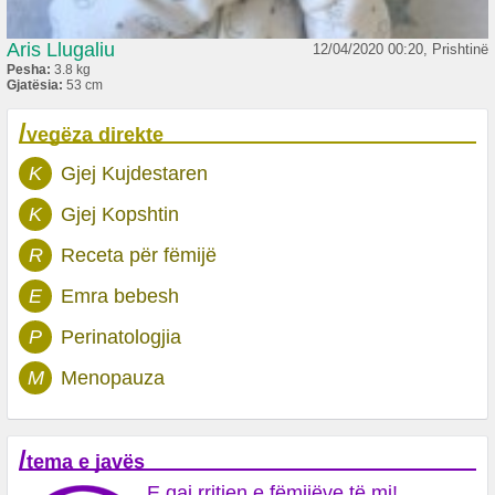
Aris Llugaliu
12/04/2020 00:20, Prishtinë
Pesha:
3.8 kg
Gjatësia:
53 cm
/
vegëza direkte
K
Gjej Kujdestaren
K
Gjej Kopshtin
R
Receta për fëmijë
E
Emra bebesh
P
Perinatologjia
M
Menopauza
/
tema e javës
E qaj rritjen e fëmijëve të mi!