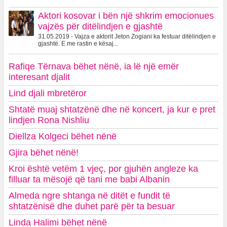
Aktori kosovar i bën një shkrim emocionues
vajzës për ditëlindjen e gjashtë
31.05.2019 - Vajza e aktorit Jeton Zogiani ka festuar ditëlindjen e
gjashtë. E me rastin e kësaj...
Rafiqe Tërnava bëhet nënë, ia lë një emër
interesant djalit
Lind djali mbretëror
Shtatë muaj shtatzënë dhe në koncert, ja kur e pret
lindjen Rona Nishliu
Diellza Kolgeci bëhet nënë
Gjira bëhet nënë!
Kroi është vetëm 1 vjeç, por gjuhën angleze ka
filluar ta mësojë që tani me babi Albanin
Almeda ngre shtanga në ditët e fundit të
shtatzënisë dhe duhet parë për ta besuar
Linda Halimi bëhet nënë