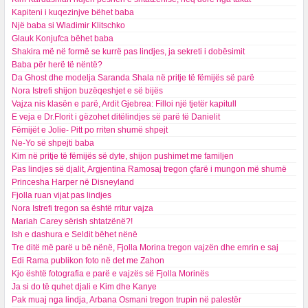
Kapiteni i kuqezinjve bëhet baba
Një baba si Wladimir Klitschko
Glauk Konjufca bëhet baba
Shakira më në formë se kurrë pas lindjes, ja sekreti i dobësimit
Baba për herë të nëntë?
Da Ghost dhe modelja Saranda Shala në pritje të fëmijës së parë
Nora Istrefi shijon buzëqeshjet e së bijës
Vajza nis klasën e parë, Ardit Gjebrea: Filloi një tjetër kapitull
E veja e Dr.Florit i gëzohet ditëlindjes së parë të Danielit
Fëmijët e Jolie- Pitt po rriten shumë shpejt
Ne-Yo së shpejti baba
Kim në pritje të fëmijës së dyte, shijon pushimet me familjen
Pas lindjes së djalit, Argjentina Ramosaj tregon çfarë i mungon më shumë
Princesha Harper në Disneyland
Fjolla ruan vijat pas lindjes
Nora Istrefi tregon sa është rritur vajza
Mariah Carey sërish shtatzënë?!
Ish e dashura e Seldit bëhet nënë
Tre ditë më parë u bë nënë, Fjolla Morina tregon vajzën dhe emrin e saj
Edi Rama publikon foto në det me Zahon
Kjo është fotografia e parë e vajzës së Fjolla Morinës
Ja si do të quhet djali e Kim dhe Kanye
Pak muaj nga lindja, Arbana Osmani tregon trupin në palestër