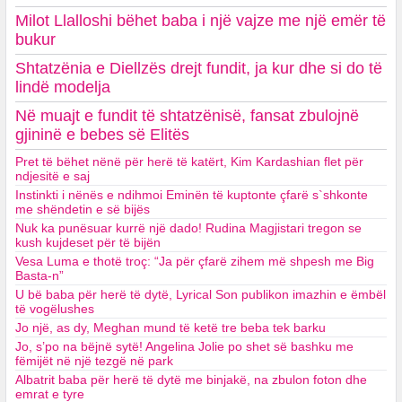
Milot Llalloshi bëhet baba i një vajze me një emër të
bukur
Shtatzënia e Diellzës drejt fundit, ja kur dhe si do të
lindë modelja
Në muajt e fundit të shtatzënisë, fansat zbulojnë
gjininë e bebes së Elitës
Pret të bëhet nënë për herë të katërt, Kim Kardashian flet për
ndjesitë e saj
Instinkti i nënës e ndihmoi Eminën të kuptonte çfarë s`shkonte
me shëndetin e së bijës
Nuk ka punësuar kurrë një dado! Rudina Magjistari tregon se
kush kujdeset për të bijën
Vesa Luma e thotë troç: “Ja për çfarë zihem më shpesh me Big
Basta-n”
U bë baba për herë të dytë, Lyrical Son publikon imazhin e ëmbël
të vogëlushes
Jo një, as dy, Meghan mund të ketë tre beba tek barku
Jo, s’po na bëjnë sytë! Angelina Jolie po shet së bashku me
fëmijët në një tezgë në park
Albatrit baba për herë të dytë me binjakë, na zbulon foton dhe
emrat e tyre