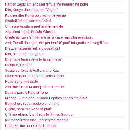
Harper Beckham shpallet fëmija me modern në botë!
Kim, Kanye dhe e bija në "Vogue"
Kutcher dhe Kunis po presin një fëmijë
Scarlett Johansson shtatzënë
Christina Aguilera pret fëmijën e dytë
Ariu, emri i djalit të Kate Winslet
Gisele ushqen fëmijën me gji teksa e rregullojnë stilistët
Ami, Ermali dhe djali, del për herë të parë fotografia e të voglit Joel
Drew, shtatzënia nuk e plogështon!
Kim, një nënë e pagjumë
Dhomat e fëmijëve të të famshmëve
Puthja e një nëne
Sozitë perfekte të William dhe Kate
Owen Wilson do të bëhet sërish baba
Halle Berry lind djalë
Ami dhe Ermal Mamaqi bëhen prindër
Dalja e parë e Kate si nënë
Michael Buble dhe Luisana Lopilato bëhen me djalë
Bundchen, supermodele dhe nënë
Çiljeta, nënë me kohë të plotë
Çifti mbretëror, foto të reja të Princit George
Kur bebet rriten dhe... bëhen top modele!
Charlize, një nënë e përkushtuar