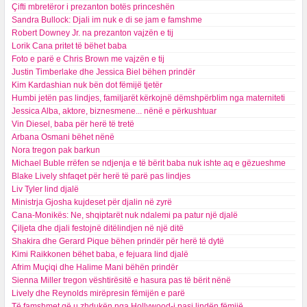
Çifti mbretëror i prezanton botës princeshën
Sandra Bullock: Djali im nuk e di se jam e famshme
Robert Downey Jr. na prezanton vajzën e tij
Lorik Cana pritet të bëhet baba
Foto e parë e Chris Brown me vajzën e tij
Justin Timberlake dhe Jessica Biel bëhen prindër
Kim Kardashian nuk bën dot fëmijë tjetër
Humbi jetën pas lindjes, familjarët kërkojnë dëmshpërblim nga materniteti
Jessica Alba, aktore, biznesmene... nënë e përkushtuar
Vin Diesel, baba për herë të tretë
Arbana Osmani bëhet nënë
Nora tregon pak barkun
Michael Buble rrëfen se ndjenja e të bërit baba nuk ishte aq e gëzueshme
Blake Lively shfaqet për herë të parë pas lindjes
Liv Tyler lind djalë
Ministrja Gjosha kujdeset për djalin në zyrë
Cana-Monikës: Ne, shqiptarët nuk ndalemi pa patur një djalë
Çiljeta dhe djali festojnë ditëlindjen në një ditë
Shakira dhe Gerard Pique bëhen prindër për herë të dytë
Kimi Raikkonen bëhet baba, e fejuara lind djalë
Afrim Muçiqi dhe Halime Mani bëhën prindër
Sienna Miller tregon vështirësitë e hasura pas të bërit nënë
Lively dhe Reynolds mirëpresin fëmijën e parë
Të famshmet që u zhdukën nga Hollywood-i pasi lindën fëmijë