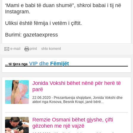
‘Mami e babi të duan shumë”, shkroi babai i tij në
Instagram.
Uliksi është fëmija i vetëm i çiftit.
Burimi: gazetaexpress
e-mail
print
shto koment
VIP dhe
Fëmijët
... të tjera nga
Jonida Vokshi bëhet nënë për herë të
parë
22.06.2020 - Prezantuesja shqiptare, Jonida Vokshi dhe
aktori nga Kosova, Besnik Krapi, janë bërë...
Remzie Osmani bëhet gjyshe, çifti
gëzohen me një vajzë