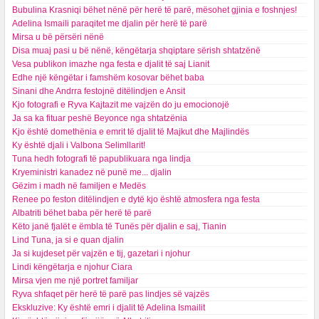
Bubulina Krasniqi bëhet nënë për herë të parë, mësohet gjinia e foshnjes!
Adelina Ismaili paraqitet me djalin për herë të parë
Mirsa u bë përsëri nënë
Disa muaj pasi u bë nënë, këngëtarja shqiptare sërish shtatzënë
Vesa publikon imazhe nga festa e djalit të saj Lianit
Edhe një këngëtar i famshëm kosovar bëhet baba
Sinani dhe Andrra festojnë ditëlindjen e Ansit
Kjo fotografi e Ryva Kajtazit me vajzën do ju emocionojë
Ja sa ka fituar peshë Beyonce nga shtatzënia
Kjo është domethënia e emrit të djalit të Majkut dhe Majlindës
Ky është djali i Valbona Selimllarit!
Tuna hedh fotografi të papublikuara nga lindja
Kryeministri kanadez në punë me... djalin
Gëzim i madh në familjen e Medës
Renee po feston ditëlindjen e dytë kjo është atmosfera nga festa
Albatriti bëhet baba për herë të parë
Këto janë fjalët e ëmbla të Tunës për djalin e saj, Tianin
Lind Tuna, ja si e quan djalin
Ja si kujdeset për vajzën e tij, gazetari i njohur
Lindi këngëtarja e njohur Ciara
Mirsa vjen me një portret familjar
Ryva shfaqet për herë të parë pas lindjes së vajzës
Ekskluzive: Ky është emri i djalit të Adelina Ismailit