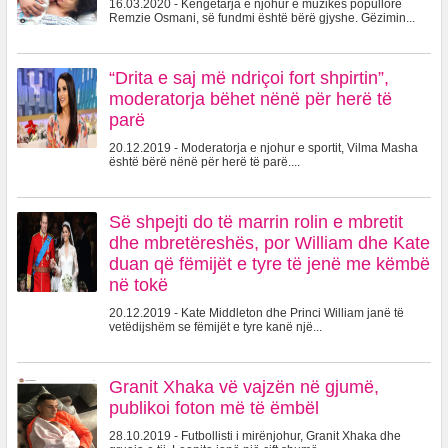
16.03.2020 - Këngëtarja e njohur e muzikës popullore
Remzie Osmani, së fundmi është bërë gjyshe. Gëzimin...
“Drita e saj më ndriçoi fort shpirtin”,
moderatorja bëhet nënë për herë të
parë
20.12.2019 - Moderatorja e njohur e sportit, Vilma Masha
është bërë nënë për herë të parë....
Së shpejti do të marrin rolin e mbretit
dhe mbretëreshës, por William dhe Kate
duan që fëmijët e tyre të jenë me këmbë
në tokë
20.12.2019 - Kate Middleton dhe Princi William janë të
vetëdijshëm se fëmijët e tyre kanë një...
Granit Xhaka vë vajzën në gjumë,
publikoi foton më të ëmbël
28.10.2019 - Futbollisti i mirënjohur, Granit Xhaka dhe