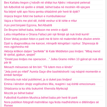
Bes Kallaku tregon ç’ndodh në shtëpi kur Ajkës i mbarojnë pelenat
Ish-futbollisti në qiellin e shtatë, bëhet baba në moshën 48-vjeçare
Na bëjnë sytë apo Nora qenka shtatzënë për herë të dytë?
Anjeza tregon fotot me barkun e rrumbullakosur
Vajza e Norës me plot stil, është veshur si të ishte e rritur
A po pret binjakë Egzona, flet Albatriti
De Bruyne bëhet baba, befason me emrin e djalit
Letra rrëqethëse e Oriana Fallaci për një fëmijë që nuk lindi kurrë!
Erion Veliaj poston foton e parë me të birin në maternitet dhe zbulon emrin
Djali iu diagnostikua me kancer, rrënqeth këngëtari i njohur: Shpresoja të
mos zgjohesha më
Aktorja kritikon daljen “perfekte” të Kate Middleton pas lindjes: “Mbaj mend
të vjellat, gjakun, qepjet”
“Direkt pas lindjes me operacion…” Julka Gramo rrëfen 10 gjërat që nuk dini
për të
Mesazh mësueses së tim biri: “Të lutem mos e lëndo”
“Jeta jonë po rritet!” Aurela Gaçe dhe bashkëshorti i saj ndajnë momentin e
ëmbël familjar
Xhensila nuk ndal publikimet, ja si duket pas lindjes!
Emina i këndon shqip vogëlushes Mia, reagimi i saj është emocionues
Shtatzania ia ka shtu bukurinë Xhensila Myrtezajt
Mozzik po bëhet baba!
Futbollisti Kushtrim Mushica bëhet baba për herë të parë
Nora publikon fotografi mahnitëse nga festa madhështore e ditëlindjes së
Renee