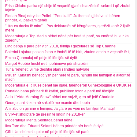
për foshnjën!
Erisa Xhixho paska një shije të veçantë gjatë shtatzënisë, sekreti i që zbuloi
lajmin
Florian Binaj ndryshe Polici i “Portokalli”: Ju them të gjithëve të bëhen
prindër, ku paskam qenë!
“I fus ca dacka të mira” – Pas deklaratës së këngëtares, njerëzit kanë 2 fjalë
me të
Moderatorja e Top Media bëhet nënë për herë të parë, sa emër të bukur ka
zgjedhur
Lind bebja e parë për vitin 2018, fëmija i gazetares së Top Channel
Balerini i njohur poston foton e ëmbël të të birit, zbulon emrin e veçantë të tij
Emina Çunmulaj në pritje të fëmijës së dytë
Margot Robbie hesht rreth pohimeve për shtatzëni
Tuna rrëfehet: Si më dështoi plani i lindjes natyrale
Mirush Kabashi bëhet gjysh për herë të parë, njihuni me familjen e aktorit të
madh
Moderatorja e RTK’së bëhet me djalë, falënderon Gjinekologjinë e QKUK’së
Ronaldo baba për herë të katërt, publikon foton e parë më fëmijën
Aldo i “Aldo Morning Show” bëhet me vajzë, vjen në jetë Charlotte
George tani shkon në shkollë me mamin dhe bebin
Ami zbulon gjininë e fëmijës: Ja çfarë po vjen në familjen Mamaqi!
8 VIP-et shqiptare që presin të lindin në 2018-ën
Moderatorja Merita Sekiraqa bëhet nënë!
Ilva Tare dhe Eduard Selami bëhen prindër për herë të dytë
Çifti i famshëm shqiptar në pritje të fëmijës së parë