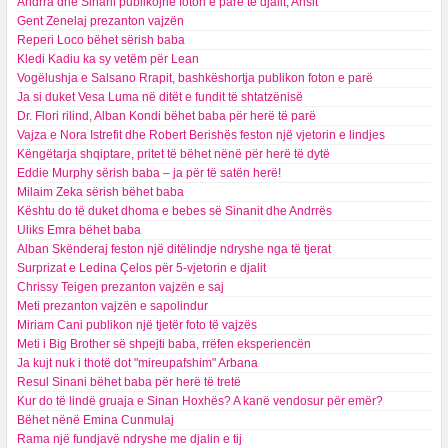
Andrra dhe Sinani publikojnë foton e parë të djalit, Ansit
Gent Zenelaj prezanton vajzën
Reperi Loco bëhet sërish baba
Kledi Kadiu ka sy vetëm për Lean
Vogëlushja e Salsano Rrapit, bashkëshortja publikon foton e parë
Ja si duket Vesa Luma në ditët e fundit të shtatzënisë
Dr. Flori rilind, Alban Kondi bëhet baba për herë të parë
Vajza e Nora Istrefit dhe Robert Berishës feston një vjetorin e lindjes
Këngëtarja shqiptare, pritet të bëhet nënë për herë të dytë
Eddie Murphy sërish baba – ja për të satën herë!
Milaim Zeka sërish bëhet baba
Kështu do të duket dhoma e bebes së Sinanit dhe Andrrës
Uliks Emra bëhet baba
Alban Skënderaj feston një ditëlindje ndryshe nga të tjerat
Surprizat e Ledina Çelos për 5-vjetorin e djalit
Chrissy Teigen prezanton vajzën e saj
Meti prezanton vajzën e sapolindur
Miriam Cani publikon një tjetër foto të vajzës
Meti i Big Brother së shpejti baba, rrëfen eksperiencën
Ja kujt nuk i thotë dot "mireupafshim" Arbana
Resul Sinani bëhet baba për herë të tretë
Kur do të lindë gruaja e Sinan Hoxhës? A kanë vendosur për emër?
Bëhet nënë Emina Cunmulaj
Rama një fundjavë ndryshe me djalin e tij