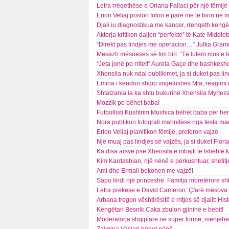
Letra rrëqethëse e Oriana Fallaci për një fëmijë 
Erion Veliaj poston foton e parë me të birin në 
Djali iu diagnostikua me kancer, rrënqeth këngë
Aktorja kritikon daljen “perfekte” të Kate Middlet
“Direkt pas lindjes me operacion…” Julka Gramo 
Mesazh mësueses së tim biri: “Të lutem mos e 
“Jeta jonë po rritet!” Aurela Gaçe dhe bashkësho
Xhensila nuk ndal publikimet, ja si duket pas lin
Emina i këndon shqip vogëlushes Mia, reagimi 
Shtatzania ia ka shtu bukurinë Xhensila Myrteza
Mozzik po bëhet baba!
Futbollisti Kushtrim Mushica bëhet baba për her
Nora publikon fotografi mahnitëse nga festa ma
Erion Veliaj planifikon fëmijë, preferon vajzë
Një muaj pas lindjes së vajzës, ja si duket Flor
Ka disa arsye pse Xhensila e mbajti të fshehtë 
Kim Kardashian, një nënë e përkushtuar, shëtitj
Ami dhe Ermali bekohen me vajzë!
Sapo lindi një princeshë. Familja mbretërore sh
Letra prekëse e David Cameron: Çfarë mësova ng
Arbana tregon vështirësitë e rritjes së djalit: His
Këngëtari Besnik Caka zbulon gjininë e bebit!
Moderatorja shqiptare në super formë, menjëher