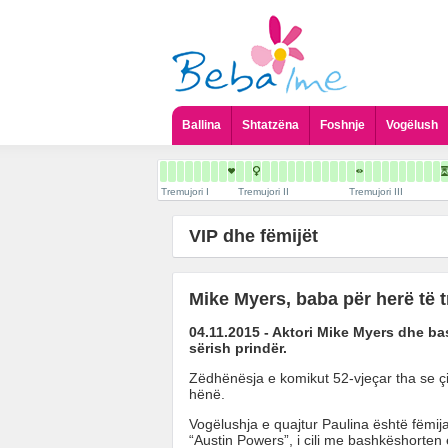
Ballina
Shtatzëna
Foshnje
Vogëlush
Tremujori I
Tremujori II
Tremujori III
VIP dhe fëmijët
Mike Myers, baba për herë të t
04.11.2015 - Aktori Mike Myers dhe bas
sërish prindër.
Zëdhënësja e komikut 52-vjeçar tha se çi
hënë.
Vogëlushja e quajtur Paulina është fëmija i 
“Austin Powers”, i cili me bashkëshorten e