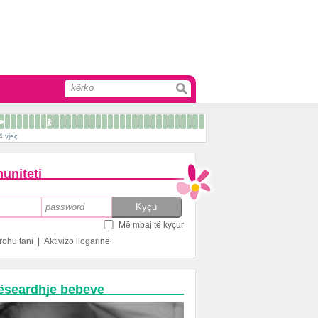
4 vjeç
uniteti
Më mbaj të kyçur
rohu tani
|
Aktivizo llogarinë
ëseardhje bebeve