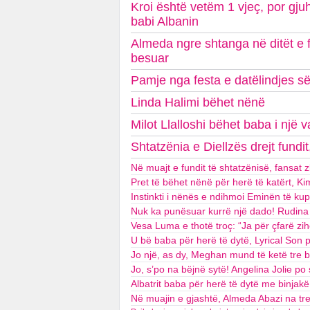
Kroi është vetëm 1 vjeç, por gju
babi Albanin
Almeda ngre shtanga në ditët e f
besuar
Pamje nga festa e datëlindjes së d
Linda Halimi bëhet nënë
Milot Llalloshi bëhet baba i një 
Shtatzënia e Diellzës drejt fundit
Në muajt e fundit të shtatzënisë, fansat z
Pret të bëhet nënë për herë të katërt, Ki
Instinkti i nënës e ndihmoi Eminën të ku
Nuk ka punësuar kurrë një dado! Rudina M
Vesa Luma e thotë troç: “Ja për çfarë z
U bë baba për herë të dytë, Lyrical Son 
Jo një, as dy, Meghan mund të ketë tre 
Jo, s’po na bëjnë sytë! Angelina Jolie p
Albatrit baba për herë të dytë me binjakë
Në muajin e gjashtë, Almeda Abazi na tr