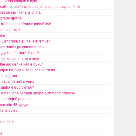
, po pret fëmijën e dytë
lli në jetë fëmijët e saj dhe ka një arsye të fortë
s së saj i kanë të gjitha
t prapë gjyshe
na rrëfen të pathënat e mëmësisë
shimi drastik
jake
 Qëndresa sjell në jetë fëmijën
 Loredanës po çmend rrjetin
gjyshe për herë të parë
mijë, do jem nënë e mirë
 dhe ajo qenka kaq e bukur
indjen në SPA si zonjushat e rritura
ë Instagram
prizat në orët e vona
gjuha e trupit të saj?
ë, Albani dhe Miriami urojnë gjithmonë ndryshe
 i mbarojnë pelenat
në moshën 48-vjeçare
rë të dytë?
e e rritur
it