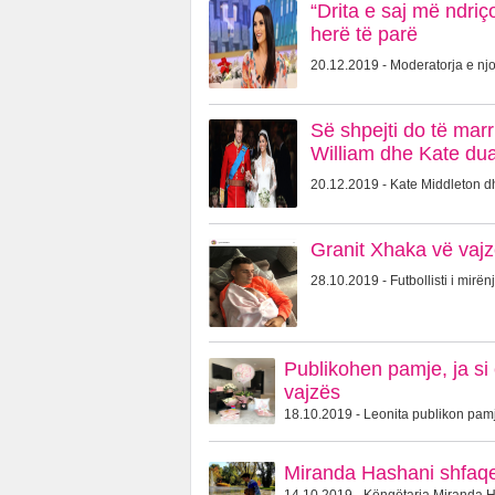
“Drita e saj më ndriç
herë të parë
20.12.2019 - Moderatorja e njo
Së shpejti do të marr
William dhe Kate dua
20.12.2019 - Kate Middleton dhe
Granit Xhaka vë vajz
28.10.2019 - Futbollisti i mirën
Publikohen pamje, ja si
vajzës
18.10.2019 - Leonita publikon pamje
Miranda Hashani shfaqet