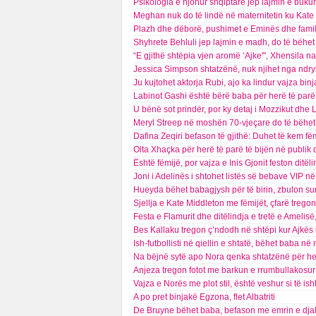
Psikologia e njohur shqiptare jep lajmin e bukur
Meghan nuk do të lindë në maternitetin ku Kate so
Plazh dhe dëborë, pushimet e Eminës dhe familje
Shyhrete Behluli jep lajmin e madh, do të bëhe
“E gjithë shtëpia vjen aromë ‘Ajke'", Xhensila 
Jessica Simpson shtatzënë, nuk njihet nga ndry
Ju kujtohet aktorja Rubi, ajo ka lindur vajza bin
Labinot Gashi është bërë baba për herë të parë,
U bënë sot prindër, por ky detaj i Mozzikut dhe
Meryl Streep në moshën 70-vjeçare do të bëhet 
Dafina Zeqiri befason të gjithë: Duhet të kem fë
Olta Xhaçka për herë të parë të bijën në publik
Është fëmijë, por vajza e Inis Gjonit feston ditël
Joni i Adelinës i shtohet listës së bebave VIP n
Hueyda bëhet babagjysh për të birin, zbulon sur
Sjellja e Kate Middleton me fëmijët, çfarë tregon 
Festa e Flamurit dhe ditëlindja e tretë e Amelis
Bes Kallaku tregon ç’ndodh në shtëpi kur Ajkës
Ish-futbollisti në qiellin e shtatë, bëhet baba 
Na bëjnë sytë apo Nora qenka shtatzënë për he
Anjeza tregon fotot me barkun e rrumbullakosur
Vajza e Norës me plot stil, është veshur si të isht
A po pret binjakë Egzona, flet Albatriti
De Bruyne bëhet baba, befason me emrin e djal