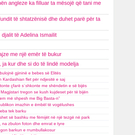
hën angleze ka filluar ta mësojë që tani me
undit të shtatzënisë dhe duhet parë për ta
jalit të Adelina Ismailit
vajze me një emër të bukur
, ja kur dhe si do të lindë modelja
bulojnë gjininë e bebes së Elitës
m Kardashian flet për ndjesitë e saj
ptonte çfarë s`shkonte me shëndetin e së bijës
agjistari tregon se kush kujdeset për të bijën
ihem më shpesh me Big Basta-n”
publikon imazhin e ëmbël të vogëlushes
beba tek barku
o shet së bashku me fëmijët në një tezgë në park
, na zbulon foton dhe emrat e tyre
egon barkun e rrumbullakosur