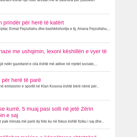
shani është një ndër artistet më të dashura për publikun
 prindër për herë të katërt
ptar, Ermal Fejzullahu dhe bashkëshortja e tij, Ariana Fejzullahu,...
naze me ushqimin, lexoni këshillën e vyer të
 ndër gazetaret e cila është më aktive në rrjetet sociale,...
për herë të parë
në emisionin e sportit në Klan Kosova është bërë nënë për...
e kurrë, 5 muaj pasi solli në jetë Zërin
in e saj
 pak minuta më parë dy foto ku në fokus është fiziku i saj dhe...