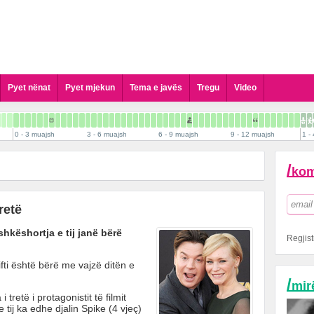
Pyet nënat
Pyet mjekun
Tema e javës
Tregu
Video
Pyet Gjinekologun
Pyet Pediatrin
0 - 3 muajsh
3 - 6 muajsh
6 - 9 muajsh
9 - 12 muajsh
1 - 
Pyet Kirurgun Pediatrik
Pyet Dermatologun
/
kom
Pyet Psikologun
Pyet Stomatologun
retë
Pyet Biologun
hkëshortja e tij janë bërë
Pyet Biokimistin Klinik
Regjist
Pyet Alergologen
fti është bërë me vajzë ditën e
Pyet Andrologun
/
mir
Pyet Kardiologun
tretë i protagonistit të filmit
Pyet Logopeden
 tij ka edhe djalin Spike (4 vjeç)