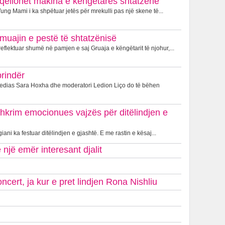
je, qëllohet makina e këngëtares shtatzënë
ung Mami i ka shpëtuar jetës për mrekulli pas një skene të...
muajin e pestë të shtatzënisë
eflektuar shumë në pamjen e saj Gruaja e këngëtarit të njohur,...
prindër
Medias Sara Hoxha dhe moderatori Ledion Liço do të bëhen
shkrim emocionues vajzës për ditëlindjen e
iani ka festuar ditëlindjen e gjashtë. E me rastin e kësaj...
një emër interesant djalit
cert, ja kur e pret lindjen Rona Nishliu