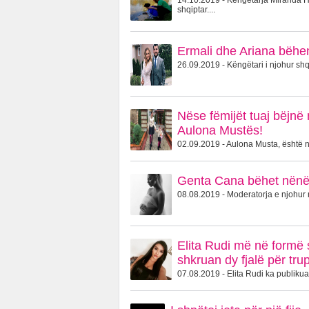
14.10.2019 - Këngëtarja Miranda Ha
shqiptar....
Ermali dhe Ariana bëhen
26.09.2019 - Këngëtari i njohur shqi
Nëse fëmijët tuaj bëjnë 
Aulona Mustës!
02.09.2019 - Aulona Musta, është një
Genta Cana bëhet nënë 
08.08.2019 - Moderatorja e njohur 
Elita Rudi më në formë s
shkruan dy fjalë për trup
07.08.2019 - Elita Rudi ka publikuar