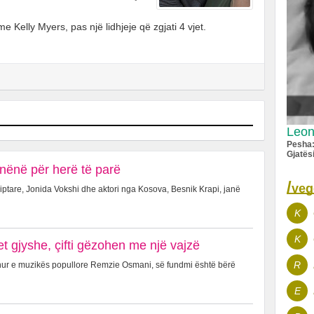
 Kelly Myers, pas një lidhjeje që zgjati 4 vjet.
Leon
Pesha
Gjatës
nënë për herë të parë
/
veg
ptare, Jonida Vokshi dhe aktori nga Kosova, Besnik Krapi, janë
K
K
 gjyshe, çifti gëzohen me një vajzë
R
hur e muzikës popullore Remzie Osmani, së fundmi është bërë
E