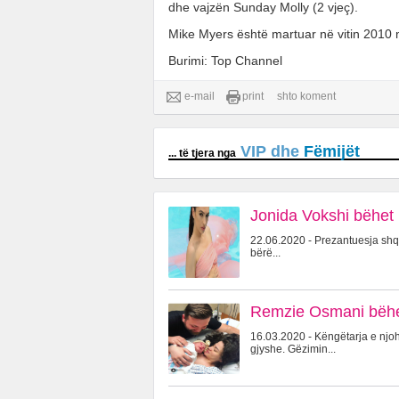
dhe vajzën Sunday Molly (2 vjeç).
Mike Myers është martuar në vitin 2010 me
Burimi: Top Channel
e-mail
print
shto koment
VIP dhe
Fëmijët
... të tjera nga
Jonida Vokshi bëhet 
22.06.2020 - Prezantuesja shqi
bërë...
Remzie Osmani bëhet
16.03.2020 - Këngëtarja e njo
gjyshe. Gëzimin...