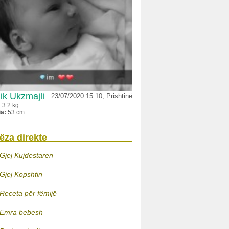
ik Ukzmajli
23/07/2020 15:10, Prishtinë
:
3.2 kg
ia:
53 cm
ëza direkte
Gjej Kujdestaren
Gjej Kopshtin
Receta për fëmijë
Emra bebesh