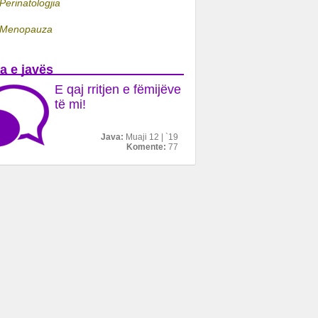
Perinatologjia
Menopauza
a e javës
E qaj rritjen e fëmijëve
të mi!
Java:
Muaji 12 | `19
Komente:
77