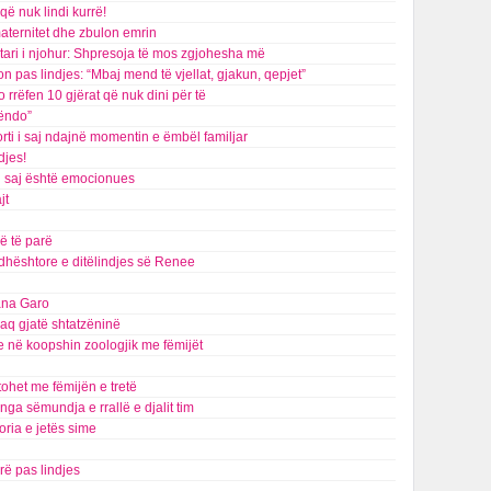
që nuk lindi kurrë!
maternitet dhe zbulon emrin
tari i njohur: Shpresoja të mos zgjohesha më
on pas lindjes: “Mbaj mend të vjellat, gjakun, qepjet”
rrëfen 10 gjërat që nuk dini për të
lëndo”
rti i saj ndajnë momentin e ëmbël familjar
djes!
i saj është emocionues
jt
ë të parë
dhështore e ditëlindjes së Renee
iana Garo
kaq gjatë shtatzëninë
e në koopshin zoologjik me fëmijët
tohet me fëmijën e tretë
a sëmundja e rrallë e djalit tim
toria e jetës sime
ë pas lindjes