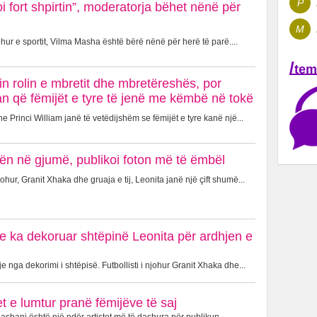
P
oi fort shpirtin”, moderatorja bëhet nënë për
M
hur e sportit, Vilma Masha është bërë nënë për herë të parë....
/
tem
in rolin e mbretit dhe mbretëreshës, por
n që fëmijët e tyre të jenë me këmbë në tokë
 Princi William janë të vetëdijshëm se fëmijët e tyre kanë një...
ën në gjumë, publikoi foton më të ëmbël
johur, Granit Xhaka dhe gruaja e tij, Leonita janë një çift shumë...
 e ka dekoruar shtëpinë Leonita për ardhjen e
 nga dekorimi i shtëpisë. Futbollisti i njohur Granit Xhaka dhe...
 e lumtur pranë fëmijëve të saj