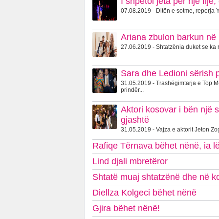
I shpëtoi jeta për një fi
07.08.2019 - Ditën e sotme, reperja Y
Ariana zbulon barkun në 
27.06.2019 - Shtatzënia duket se ka r
Sara dhe Ledioni sërish 
31.05.2019 - Trashëgimtarja e Top 
prindër...
Aktori kosovar i bën një 
gjashtë
31.05.2019 - Vajza e aktorit Jeton Zog
Rafiqe Tërnava bëhet nënë, ia lë 
Lind djali mbretëror
Shtatë muaj shtatzënë dhe në kon
Diellza Kolgeci bëhet nënë
Gjira bëhet nënë!