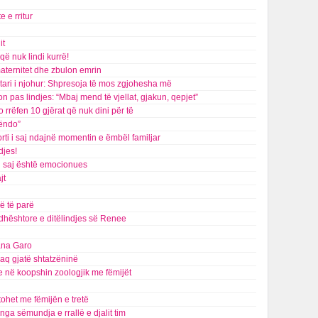
e e rritur
it
që nuk lindi kurrë!
maternitet dhe zbulon emrin
tari i njohur: Shpresoja të mos zgjohesha më
on pas lindjes: “Mbaj mend të vjellat, gjakun, qepjet”
rrëfen 10 gjërat që nuk dini për të
lëndo”
rti i saj ndajnë momentin e ëmbël familjar
djes!
i saj është emocionues
jt
ë të parë
dhështore e ditëlindjes së Renee
iana Garo
kaq gjatë shtatzëninë
e në koopshin zoologjik me fëmijët
tohet me fëmijën e tretë
a sëmundja e rrallë e djalit tim