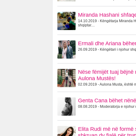
Miranda Hashani shfaqet
14.10.2019 - Këngëtarja Miranda Ha
shqiptar....
Ermali dhe Ariana bëhen
26.09.2019 - Këngëtari i njohur shqi
Nëse fëmijët tuaj bëjnë 
Aulona Mustës!
02.09.2019 - Aulona Musta, është një
Genta Cana bëhet nënë 
08.08.2019 - Moderatorja e njohur 
Elita Rudi më në formë s
shkruan dy fjalë për trup