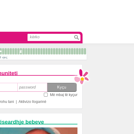
4 vjeç
uniteti
Më mbaj të kyçur
rohu tani
|
Aktivizo llogarinë
ëseardhje bebeve