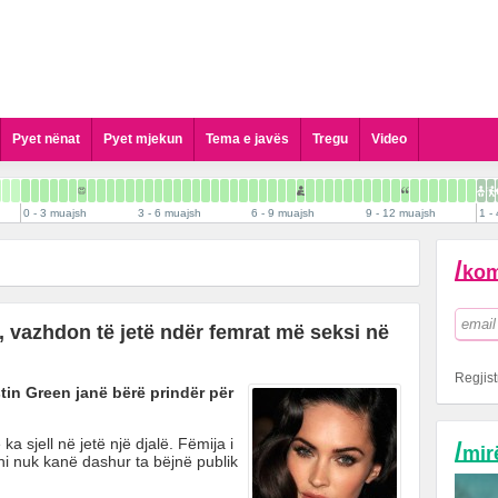
Pyet nënat
Pyet mjekun
Tema e javës
Tregu
Video
Pyet Gjinekologun
Pyet Pediatrin
0 - 3 muajsh
3 - 6 muajsh
6 - 9 muajsh
9 - 12 muajsh
1 - 
Pyet Kirurgun Pediatrik
Pyet Dermatologun
/
kom
Pyet Psikologun
Pyet Stomatologun
, vazhdon të jetë ndër femrat më seksi në
Pyet Biologun
Pyet Biokimistin Klinik
Regjist
in Green janë bërë prindër për
Pyet Alergologen
Pyet Andrologun
a sjell në jetë një djalë. Fëmija i
/
mir
Pyet Kardiologun
ni nuk kanë dashur ta bëjnë publik
Pyet Logopeden