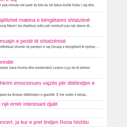
 pak minuta më parë dy foto ku në fokus është fiziku i saj dhe...
je, qëllohet makina e këngëtares shtatzënë
ung Mami i ka shpëtuar jetës për mrekulli pas një skene të...
muajin e pestë të shtatzënisë
eflektuar shumë në pamjen e saj Gruaja e këngëtarit të njohur,...
prindër
Medias Sara Hoxha dhe moderatori Ledion Liço do të bëhen
shkrim emocionues vajzës për ditëlindjen e
iani ka festuar ditëlindjen e gjashtë. E me rastin e kësaj...
një emër interesant djalit
cert, ja kur e pret lindjen Rona Nishliu