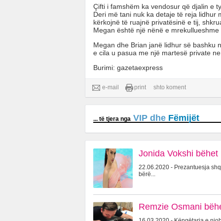
Çifti i famshëm ka vendosur që djalin e t
Deri më tani nuk ka detaje të reja lidhu
kërkojnë të ruajnë privatësinë e tij, shkr
Megan është një nënë e mrekullueshme d
Megan dhe Brian janë lidhur së bashku 
e cila u pasua me një martesë private ne
Burimi: gazetaexpress
e-mail
print
shto koment
VIP dhe
Fëmijët
... të tjera nga
Jonida Vokshi bëhet 
22.06.2020 - Prezantuesja shqi
bërë...
Remzie Osmani bëhet
16.03.2020 - Këngëtarja e njo