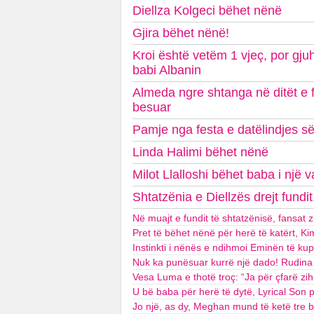
Diellza Kolgeci bëhet nënë
Gjira bëhet nënë!
Kroi është vetëm 1 vjeç, por gju
babi Albanin
Almeda ngre shtanga në ditët e f
besuar
Pamje nga festa e datëlindjes së d
Linda Halimi bëhet nënë
Milot Llalloshi bëhet baba i një 
Shtatzënia e Diellzës drejt fundit
Në muajt e fundit të shtatzënisë, fansat z
Pret të bëhet nënë për herë të katërt, Ki
Instinkti i nënës e ndihmoi Eminën të ku
Nuk ka punësuar kurrë një dado! Rudina M
Vesa Luma e thotë troç: “Ja për çfarë z
U bë baba për herë të dytë, Lyrical Son 
Jo një, as dy, Meghan mund të ketë tre 