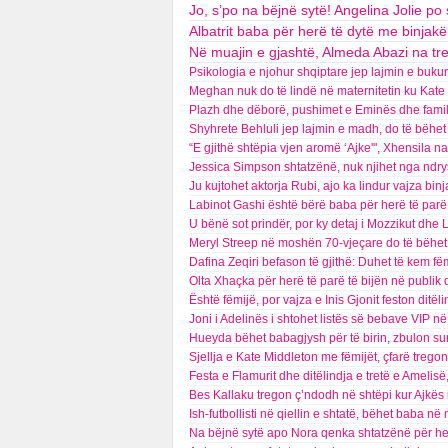
Jo, s’po na bëjnë sytë! Angelina Jolie p
Albatrit baba për herë të dytë me binjakë
Në muajin e gjashtë, Almeda Abazi na tr
Psikologia e njohur shqiptare jep lajmin e bukur
Meghan nuk do të lindë në maternitetin ku Kate so
Plazh dhe dëborë, pushimet e Eminës dhe familje
Shyhrete Behluli jep lajmin e madh, do të bëhe
“E gjithë shtëpia vjen aromë ‘Ajke'", Xhensila 
Jessica Simpson shtatzënë, nuk njihet nga ndry
Ju kujtohet aktorja Rubi, ajo ka lindur vajza bin
Labinot Gashi është bërë baba për herë të parë,
U bënë sot prindër, por ky detaj i Mozzikut dhe
Meryl Streep në moshën 70-vjeçare do të bëhet 
Dafina Zeqiri befason të gjithë: Duhet të kem fë
Olta Xhaçka për herë të parë të bijën në publik
Është fëmijë, por vajza e Inis Gjonit feston ditël
Joni i Adelinës i shtohet listës së bebave VIP n
Hueyda bëhet babagjysh për të birin, zbulon sur
Sjellja e Kate Middleton me fëmijët, çfarë tregon 
Festa e Flamurit dhe ditëlindja e tretë e Amelis
Bes Kallaku tregon ç’ndodh në shtëpi kur Ajkës
Ish-futbollisti në qiellin e shtatë, bëhet baba 
Na bëjnë sytë apo Nora qenka shtatzënë për he