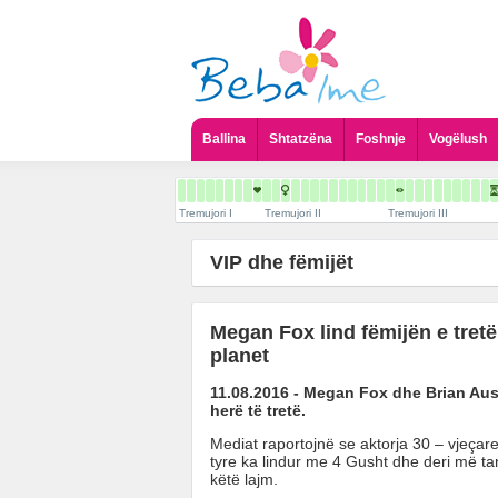
Ballina
Shtatzëna
Foshnje
Vogëlush
Tremujori I
Tremujori II
Tremujori III
VIP dhe fëmijët
Megan Fox lind fëmijën e tretë
planet
11.08.2016 - Megan Fox dhe Brian Aust
herë të tretë.
Mediat raportojnë se aktorja 30 – vjeçare k
tyre ka lindur me 4 Gusht dhe deri më ta
këtë lajm.