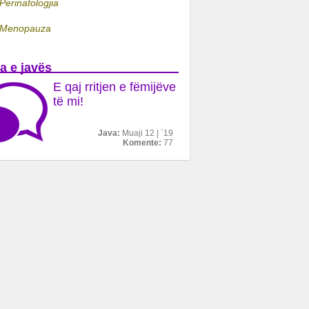
Perinatologjia
Menopauza
a e javës
E qaj rritjen e fëmijëve
të mi!
Java:
Muaji 12 | `19
Komente:
77