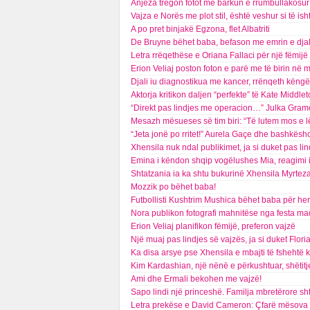
Anjeza tregon fotot me barkun e rrumbullakosur
Vajza e Norës me plot stil, është veshur si të isht
A po pret binjakë Egzona, flet Albatriti
De Bruyne bëhet baba, befason me emrin e djal
Letra rrëqethëse e Oriana Fallaci për një fëmijë 
Erion Veliaj poston foton e parë me të birin në 
Djali iu diagnostikua me kancer, rrënqeth këngë
Aktorja kritikon daljen “perfekte” të Kate Middlet
“Direkt pas lindjes me operacion…” Julka Gramo 
Mesazh mësueses së tim biri: “Të lutem mos e 
“Jeta jonë po rritet!” Aurela Gaçe dhe bashkësho
Xhensila nuk ndal publikimet, ja si duket pas lin
Emina i këndon shqip vogëlushes Mia, reagimi 
Shtatzania ia ka shtu bukurinë Xhensila Myrteza
Mozzik po bëhet baba!
Futbollisti Kushtrim Mushica bëhet baba për her
Nora publikon fotografi mahnitëse nga festa ma
Erion Veliaj planifikon fëmijë, preferon vajzë
Një muaj pas lindjes së vajzës, ja si duket Flor
Ka disa arsye pse Xhensila e mbajti të fshehtë 
Kim Kardashian, një nënë e përkushtuar, shëtitj
Ami dhe Ermali bekohen me vajzë!
Sapo lindi një princeshë. Familja mbretërore sh
Letra prekëse e David Cameron: Çfarë mësova ng