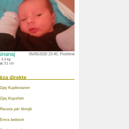
Sinanaj
05/05/2020 23:40, Prishtinë
:
3.4 kg
ia:
51 cm
ëza direkte
Gjej Kujdestaren
Gjej Kopshtin
Receta për fëmijë
Emra bebesh