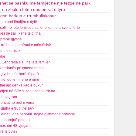
o shet së bashku me fëmijët në një tezgë në park
, na zbulon foton dhe emrat e tyre
egon barkun e rrumbullakosur
, po pret fëmijën e dytë
lli në jetë fëmijët e saj dhe ka një arsye të fortë
s së saj i kanë të gjitha
t prapë gjyshe
na rrëfen të pathënat e mëmësisë
shimi drastik
jake
 Qëndresa sjell në jetë fëmijën
 Loredanës po çmend rrjetin
gjyshe për herë të parë
mijë, do jem nënë e mirë
 dhe ajo qenka kaq e bukur
indjen në SPA si zonjushat e rritura
ë Instagram
prizat në orët e vona
gjuha e trupit të saj?
ë, Albani dhe Miriami urojnë gjithmonë ndryshe
 i mbarojnë pelenat
në moshën 48-vjeçare
rë të dytë?