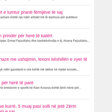
 e lumtur pranë fëmijëve të saj
shani është një ndër artistet më të dashura për publikun
 prindër për herë të katërt
ptar, Ermal Fejzullahu dhe bashkëshortja e tij, Ariana Fejzullahu,...
naze me ushqimin, lexoni këshillën e vyer të
 ndër gazetaret e cila është më aktive në rrjetet sociale,...
për herë të parë
në emisionin e sportit në Klan Kosova është bërë nënë për...
e kurrë, 5 muaj pasi solli në jetë Zërin
in e saj