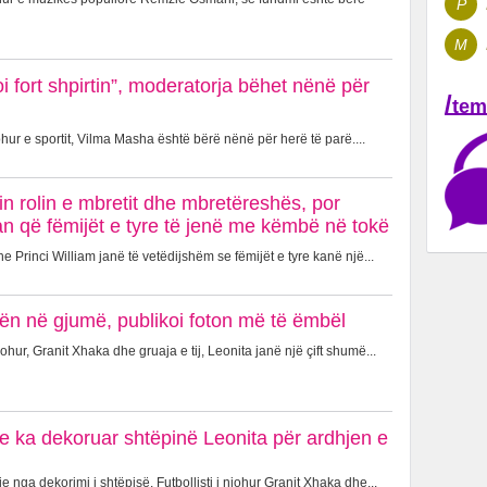
P
M
oi fort shpirtin”, moderatorja bëhet nënë për
/
tem
hur e sportit, Vilma Masha është bërë nënë për herë të parë....
in rolin e mbretit dhe mbretëreshës, por
n që fëmijët e tyre të jenë me këmbë në tokë
 Princi William janë të vetëdijshëm se fëmijët e tyre kanë një...
ën në gjumë, publikoi foton më të ëmbël
johur, Granit Xhaka dhe gruaja e tij, Leonita janë një çift shumë...
 e ka dekoruar shtëpinë Leonita për ardhjen e
 nga dekorimi i shtëpisë. Futbollisti i njohur Granit Xhaka dhe...