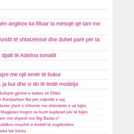
hën angleze ka filluar ta mësojë që tani me
undit të shtatzënisë dhe duhet parë për ta
jalit të Adelina Ismailit
vajze me një emër të bukur
, ja kur dhe si do të lindë modelja
bulojnë gjininë e bebes së Elitës
m Kardashian flet për ndjesitë e saj
ptonte çfarë s`shkonte me shëndetin e së bijës
agjistari tregon se kush kujdeset për të bijën
ihem më shpesh me Big Basta-n”
publikon imazhin e ëmbël të vogëlushes
beba tek barku