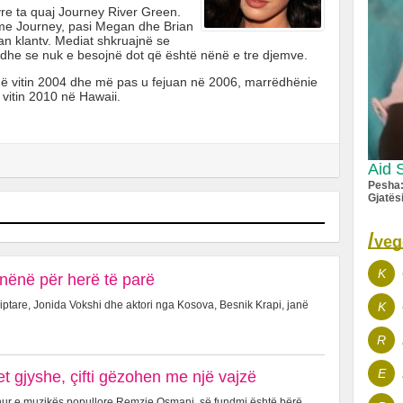
yre ta quaj Journey River Green.
r me Journey, pasi Megan dhe Brian
uan klantv. Mediat shkruajnë se
he se nuk e besojnë dot që është nënë e tre djemve.
në vitin 2004 dhe më pas u fejuan në 2006, marrëdhënie
 vitin 2010 në Hawaii.
Aid 
Pesha
Gjatës
/
veg
K
nënë për herë të parë
ptare, Jonida Vokshi dhe aktori nga Kosova, Besnik Krapi, janë
K
R
E
 gjyshe, çifti gëzohen me një vajzë
hur e muzikës popullore Remzie Osmani, së fundmi është bërë