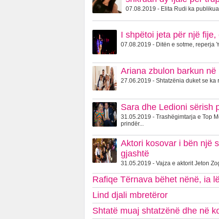
07.08.2019 - Elita Rudi ka publikuar
I shpëtoi jeta për një fi
07.08.2019 - Ditën e sotme, reperja Y
Ariana zbulon barkun në 
27.06.2019 - Shtatzënia duket se ka r
Sara dhe Ledioni sërish 
31.05.2019 - Trashëgimtarja e Top 
prindër...
Aktori kosovar i bën një 
gjashtë
31.05.2019 - Vajza e aktorit Jeton Zog
Rafiqe Tërnava bëhet nënë, ia lë 
Lind djali mbretëror
Shtatë muaj shtatzënë dhe në kon