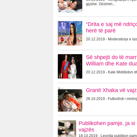
gjyshe. Gëzimin...
“Drita e saj më ndriç
herë të parë
20.12.2019 - Moderatorja e njo
Së shpejti do të marr
William dhe Kate dua
20.12.2019 - Kate Middleton dhe
Granit Xhaka vë vajz
28.10.2019 - Futbollisti i mirën
Publikohen pamje, ja si
vajzës
18.10.2019 - Leonita publikon pamje