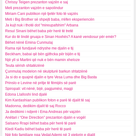
Chrissy Teigen prezanton vajzën e saj
Meti prezanton vajzën e sapolindur
Miriam Cani publikon një tjetër foto të vajzës
Meti i Big Brother së shpejti baba, rrëfen eksperiencën
Ja kujt nuk i thotë dot "mireupafshim" Arbana
Resul Sinani bëhet baba për herë të tretë
Kur do të lindë gruaja e Sinan Hoxhës? A kanë vendosur për emër?
Bëhet nënë Emina Cunmulaj
Rama një fundjavë ndryshe me djalin e tij
Beckham, babai që bën gjithcka për bijën e tij
Një yll si Martini që nuk e bën mamin xheloze
Teuta sërish shtatëzënë
Çunmulaj modelon në skulpturë barkun shtatzënë
Ja si do e quajnë djalin e tyre Vesa Luma dhe Big Basta
Prinslo e Levine në pritje të fëmijës së parë
Spiropali: vit nënë, bijë, pagjumësi, magji
Edona Llalloshi lind djalë
Kim Kardashian publikon foton e parë të djalit të saj
Madonna, dedikim djalit të saj Rocco
Ja dedikimi i ndjerë i Ema Andreas për vajzën
Anëtari i “One Direction” prezanton djalin e vogël
Salsano Rrapi bëhet baba për herë të parë
Kledi Kadiu bëhet baba për herë të parë
Një foto familjare nga Vedat Ademi në 3 vjetorin e djalit