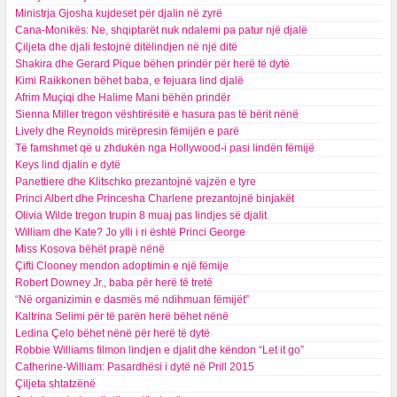
Ministrja Gjosha kujdeset për djalin në zyrë
Cana-Monikës: Ne, shqiptarët nuk ndalemi pa patur një djalë
Çiljeta dhe djali festojnë ditëlindjen në një ditë
Shakira dhe Gerard Pique bëhen prindër për herë të dytë
Kimi Raikkonen bëhet baba, e fejuara lind djalë
Afrim Muçiqi dhe Halime Mani bëhën prindër
Sienna Miller tregon vështirësitë e hasura pas të bërit nënë
Lively dhe Reynolds mirëpresin fëmijën e parë
Të famshmet që u zhdukën nga Hollywood-i pasi lindën fëmijë
Keys lind djalin e dytë
Panettiere dhe Klitschko prezantojnë vajzën e tyre
Princi Albert dhe Princesha Charlene prezantojnë binjakët
Olivia Wilde tregon trupin 8 muaj pas lindjes së djalit
William dhe Kate? Jo ylli i ri është Princi George
Miss Kosova bëhët prapë nënë
Çifti Clooney mendon adoptimin e një fëmije
Robert Downey Jr., baba për herë të tretë
“Në organizimin e dasmës më ndihmuan fëmijët”
Kaltrina Selimi për të parën herë bëhet nënë
Ledina Çelo bëhet nënë për herë të dytë
Robbie Williams filmon lindjen e djalit dhe këndon “Let it go”
Catherine-William: Pasardhësi i dytë në Prill 2015
Çiljeta shtatzënë