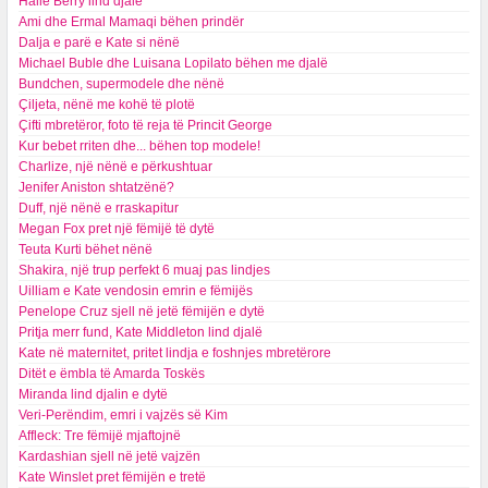
Halle Berry lind djalë
Ami dhe Ermal Mamaqi bëhen prindër
Dalja e parë e Kate si nënë
Michael Buble dhe Luisana Lopilato bëhen me djalë
Bundchen, supermodele dhe nënë
Çiljeta, nënë me kohë të plotë
Çifti mbretëror, foto të reja të Princit George
Kur bebet rriten dhe... bëhen top modele!
Charlize, një nënë e përkushtuar
Jenifer Aniston shtatzënë?
Duff, një nënë e rraskapitur
Megan Fox pret një fëmijë të dytë
Teuta Kurti bëhet nënë
Shakira, një trup perfekt 6 muaj pas lindjes
Uilliam e Kate vendosin emrin e fëmijës
Penelope Cruz sjell në jetë fëmijën e dytë
Pritja merr fund, Kate Middleton lind djalë
Kate në maternitet, pritet lindja e foshnjes mbretërore
Ditët e ëmbla të Amarda Toskës
Miranda lind djalin e dytë
Veri-Perëndim, emri i vajzës së Kim
Affleck: Tre fëmijë mjaftojnë
Kardashian sjell në jetë vajzën
Kate Winslet pret fëmijën e tretë