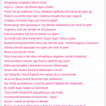
Këngëtarja shqiptare bëhet nënë
Vajza e `Zanës’ një fëmijë tejet i ëmbël
Fotoja që ka publikuar Tuna, shpjegon gjithçka për nënat që japin gji
Shikoni sa është rritur djali i Adelina Ismajlit dhe kujt i ngjanë
Cristiano Ronaldo baba për herë të katërt
Moderatorja dhe gazetarja e Top Media, shtatëzënë për herë të dytë!
Angelina Jolie me fëmijët në Disneyland
Edona publikon një foto të ëmbël me djalin
Sa është rritur dhe është bërë i bukur djali i Vesa Lumës
Bubulina Krasniqi bëhet nënë për herë të parë, mësohet gjinia e foshnjes!
Adelina Ismaili paraqitet me djalin për herë të parë
Mirsa u bë përsëri nënë
Disa muaj pasi u bë nënë, këngëtarja shqiptare sërish shtatzënë
Vesa publikon imazhe nga festa e djalit të saj Lianit
Edhe një këngëtar i famshëm kosovar bëhet baba
Sinani dhe Andrra festojnë ditëlindjen e Ansit
Kjo fotografi e Ryva Kajtazit me vajzën do ju emocionojë
Ja sa ka fituar peshë Beyonce nga shtatzënia
Kjo është domethënia e emrit të djalit të Majkut dhe Majlindës
Ky është djali i Valbona Selimllarit!
Tuna hedh fotografi të papublikuara nga lindja
Kryeministri kanadez në punë me... djalin
Gëzim i madh në familjen e Medës