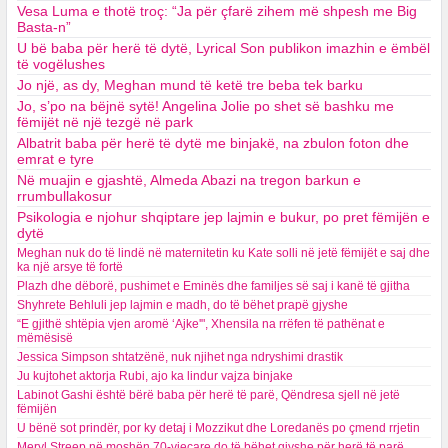
Vesa Luma e thotë troç: “Ja për çfarë zihem më shpesh me Big
Basta-n”
U bë baba për herë të dytë, Lyrical Son publikon imazhin e ëmbël
të vogëlushes
Jo një, as dy, Meghan mund të ketë tre beba tek barku
Jo, s’po na bëjnë sytë! Angelina Jolie po shet së bashku me
fëmijët në një tezgë në park
Albatrit baba për herë të dytë me binjakë, na zbulon foton dhe
emrat e tyre
Në muajin e gjashtë, Almeda Abazi na tregon barkun e
rrumbullakosur
Psikologia e njohur shqiptare jep lajmin e bukur, po pret fëmijën e
dytë
Meghan nuk do të lindë në maternitetin ku Kate solli në jetë fëmijët e saj dhe
ka një arsye të fortë
Plazh dhe dëborë, pushimet e Eminës dhe familjes së saj i kanë të gjitha
Shyhrete Behluli jep lajmin e madh, do të bëhet prapë gjyshe
“E gjithë shtëpia vjen aromë ‘Ajke'", Xhensila na rrëfen të pathënat e
mëmësisë
Jessica Simpson shtatzënë, nuk njihet nga ndryshimi drastik
Ju kujtohet aktorja Rubi, ajo ka lindur vajza binjake
Labinot Gashi është bërë baba për herë të parë, Qëndresa sjell në jetë
fëmijën
U bënë sot prindër, por ky detaj i Mozzikut dhe Loredanës po çmend rrjetin
Meryl Streep në moshën 70-vjeçare do të bëhet gjyshe për herë të parë