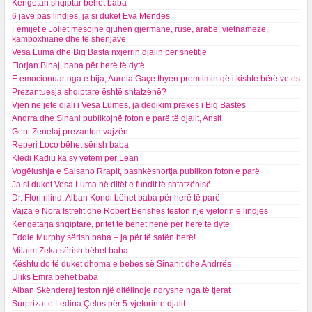
Këngëtari shqiptar bëhet baba
6 javë pas lindjes, ja si duket Eva Mendes
Fëmijët e Joliet mësojnë gjuhën gjermane, ruse, arabe, vietnameze,
kamboxhiane dhe të shenjave
Vesa Luma dhe Big Basta nxjerrin djalin për shëtitje
Florjan Binaj, baba për herë të dytë
E emocionuar nga e bija, Aurela Gaçe thyen premtimin që i kishte bërë vetes
Prezantuesja shqiptare është shtatzënë?
Vjen në jetë djali i Vesa Lumës, ja dedikim prekës i Big Bastës
Andrra dhe Sinani publikojnë foton e parë të djalit, Ansit
Gent Zenelaj prezanton vajzën
Reperi Loco bëhet sërish baba
Kledi Kadiu ka sy vetëm për Lean
Vogëlushja e Salsano Rrapit, bashkëshortja publikon foton e parë
Ja si duket Vesa Luma në ditët e fundit të shtatzënisë
Dr. Flori rilind, Alban Kondi bëhet baba për herë të parë
Vajza e Nora Istrefit dhe Robert Berishës feston një vjetorin e lindjes
Këngëtarja shqiptare, pritet të bëhet nënë për herë të dytë
Eddie Murphy sërish baba – ja për të satën herë!
Milaim Zeka sërish bëhet baba
Kështu do të duket dhoma e bebes së Sinanit dhe Andrrës
Uliks Emra bëhet baba
Alban Skënderaj feston një ditëlindje ndryshe nga të tjerat
Surprizat e Ledina Çelos për 5-vjetorin e djalit