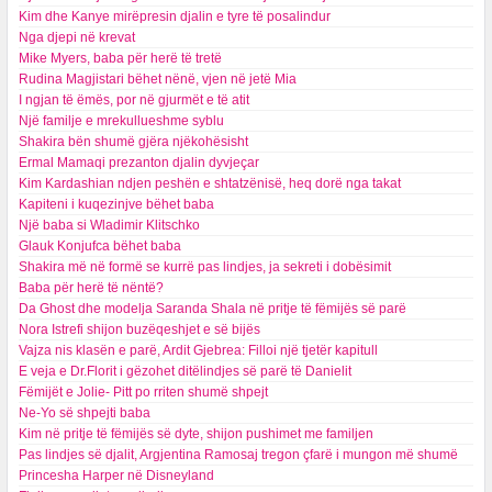
Kim dhe Kanye mirëpresin djalin e tyre të posalindur
Nga djepi në krevat
Mike Myers, baba për herë të tretë
Rudina Magjistari bëhet nënë, vjen në jetë Mia
I ngjan të ëmës, por në gjurmët e të atit
Një familje e mrekullueshme syblu
Shakira bën shumë gjëra njëkohësisht
Ermal Mamaqi prezanton djalin dyvjeçar
Kim Kardashian ndjen peshën e shtatzënisë, heq dorë nga takat
Kapiteni i kuqezinjve bëhet baba
Një baba si Wladimir Klitschko
Glauk Konjufca bëhet baba
Shakira më në formë se kurrë pas lindjes, ja sekreti i dobësimit
Baba për herë të nëntë?
Da Ghost dhe modelja Saranda Shala në pritje të fëmijës së parë
Nora Istrefi shijon buzëqeshjet e së bijës
Vajza nis klasën e parë, Ardit Gjebrea: Filloi një tjetër kapitull
E veja e Dr.Florit i gëzohet ditëlindjes së parë të Danielit
Fëmijët e Jolie- Pitt po rriten shumë shpejt
Ne-Yo së shpejti baba
Kim në pritje të fëmijës së dyte, shijon pushimet me familjen
Pas lindjes së djalit, Argjentina Ramosaj tregon çfarë i mungon më shumë
Princesha Harper në Disneyland