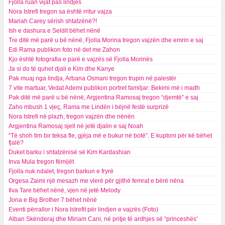
Fjolla ruan vijat pas lindjes
Nora Istrefi tregon sa është rritur vajza
Mariah Carey sërish shtatzënë?!
Ish e dashura e Seldit bëhet nënë
Tre ditë më parë u bë nënë, Fjolla Morina tregon vajzën dhe emrin e saj
Edi Rama publikon foto në det me Zahon
Kjo është fotografia e parë e vajzës së Fjolla Morinës
Ja si do të quhet djali e Kim dhe Kanye
Pak muaj nga lindja, Arbana Osmani tregon trupin në palestër
7 vite martuar, Vedat Ademi publikon portret familjar: Bekimi më i madh
Pak ditë më parë u bë nënë, Argjentina Ramosaj tregon “djemtë” e saj
Zaho mbush 1 vjeç, Rama me Lindën i bëjnë festë surprizë
Nora Istrefi në plazh, tregon vajzën dhe nënën
Argjentina Ramosaj sjell në jetë djalin e saj Noah
“Të shoh tim bir teksa fle, gjëja më e bukur në botë”. E kuptoni për kë bëhet
fjalë?
Duket barku i shtatzënisë së Kim Kardashian
Inva Mula tregon fëmijët
Fjolla nuk ndalet, tregon barkun e fryrë
Orgesa Zaimi një mesazh me vlerë për gjithë femrat e bërë nëna
Ilva Tare bëhet nënë, vjen në jetë Melody
Jona e Big Brother 7 bëhet nënë
Eventi përrallor i Nora Istrefit për lindjen e vajzës (Foto)
Alban Skënderaj dhe Miriam Cani, në pritje të ardhjes së “princeshës’