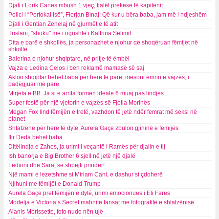
Djali i Lorik Canës mbush 1 vjeç, fjalët prekëse të kapitenit
Polici i “Portokallisë”, Florjan Binaj: Që kur u bëra baba, jam më i ndjeshëm
Djali i Gentian Zenelaj në gjurmët e të atit
Tristani, "shoku" më i ngushtë i Kaltrina Selimit
Dita e parë e shkollës, ja personazhet e njohur që shoqëruan fëmijët në
shkollë
Balerina e njohur shqiptare, në pritje të ëmbël
Vajza e Ledina Çelos i bën reklamë mamasë së saj
Aktori shqiptar bëhet baba për herë të parë, mësoni emrin e vajzës, i
padëgjuar më parë
Mirjeta e BB: Ja si e arrita formën ideale 6 muaj pas lindjes
Super festë për një vjetorin e vajzës së Fjolla Morinës
Megan Fox lind fëmijën e tretë, vazhdon të jetë ndër femrat më seksi në
planet
Shtatzënë për herë të dytë, Aurela Gaçe zbulon gjininë e fëmijës
Ilir Deda bëhet baba
Ditëlindja e Zahos, ja urimi i veçantë i Ramës për djalin e tij
Ish banorja e Big Brother 6 sjell në jetë një djalë
Ledioni dhe Sara, së shpejti prindër!
Një mami e lezetshme si Miriam Cani, e dashur si çdoherë
Njihuni me fëmijët e Donald Trump
Aurela Gaçe pret fëmijën e dytë, urimi emocionues i Eli Farës
Modelja e Victoria’s Secret mahnitë fansat me fotografitë e shtatzënisë
Alanis Morissette, foto nudo nën ujë