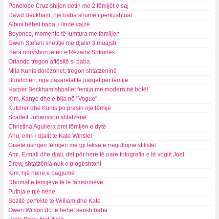
Penelope Cruz shijon detin me 2 fëmijët e saj
David Beckham, një baba shumë i përkushtuar
Albini bëhet baba, i lindë vajzë
Beyonce, momente të lumtura me familjen
Gwen Stefani shëtitje me djalin 3 muajsh
Hera ndryshon jetën e Rezarta Shkurtës
Orlando tregon aftësitë si baba
Mila Kunis dorëzohet; tregon shtatzëninë
Bundchen, nga pasarelat te parqet për fëmijë
Harper Beckham shpallet fëmija me modern në botë!
Kim, Kanye dhe e bija në "Vogue"
Kutcher dhe Kunis po presin një fëmijë
Scarlett Johansson shtatzënë
Christina Aguilera pret fëmijën e dytë
Ariu, emri i djalit të Kate Winslet
Gisele ushqen fëmijën me gji teksa e rregullojnë stilistët
Ami, Ermali dhe djali, del për herë të parë fotografia e të voglit Joel
Drew, shtatzënia nuk e plogështon!
Kim, një nënë e pagjumë
Dhomat e fëmijëve të të famshmëve
Puthja e një nëne
Sozitë perfekte të William dhe Kate
Owen Wilson do të bëhet sërish baba