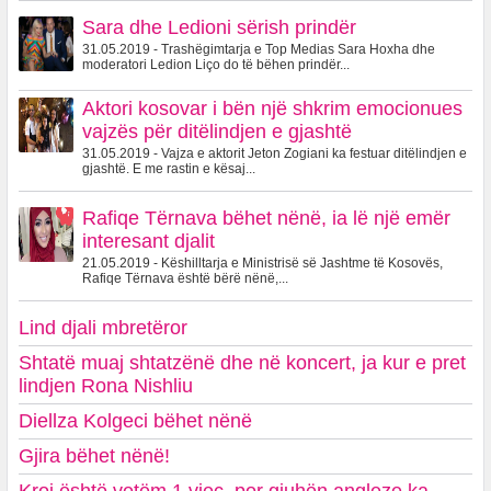
Sara dhe Ledioni sërish prindër
31.05.2019 - Trashëgimtarja e Top Medias Sara Hoxha dhe
moderatori Ledion Liço do të bëhen prindër...
Aktori kosovar i bën një shkrim emocionues
vajzës për ditëlindjen e gjashtë
31.05.2019 - Vajza e aktorit Jeton Zogiani ka festuar ditëlindjen e
gjashtë. E me rastin e kësaj...
Rafiqe Tërnava bëhet nënë, ia lë një emër
interesant djalit
21.05.2019 - Këshilltarja e Ministrisë së Jashtme të Kosovës,
Rafiqe Tërnava është bërë nënë,...
Lind djali mbretëror
Shtatë muaj shtatzënë dhe në koncert, ja kur e pret
lindjen Rona Nishliu
Diellza Kolgeci bëhet nënë
Gjira bëhet nënë!