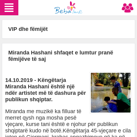
VIP dhe fëmijët
Miranda Hashani shfaqet e lumtur pranë
fëmijëve të saj
14.10.2019 - Këngëtarja
Miranda Hashani është një
ndër artistet më të dashura për
publikun shqiptar.
Miranda me muzikë ka filluar të
merret qysh nga mosha pesë
vjeçare, kurse tani është e njohur për publikun
shqiptarë kudo në botë.Këngëtarja 45-vjeçare e cila