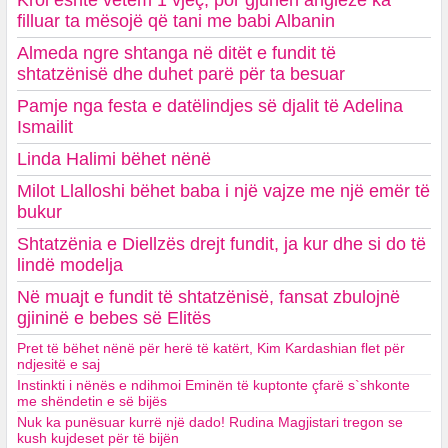
Kroi është vetëm 1 vjeç, por gjuhën angleze ka
filluar ta mësojë që tani me babi Albanin
Almeda ngre shtanga në ditët e fundit të
shtatzënisë dhe duhet parë për ta besuar
Pamje nga festa e datëlindjes së djalit të Adelina
Ismailit
Linda Halimi bëhet nënë
Milot Llalloshi bëhet baba i një vajze me një emër të
bukur
Shtatzënia e Diellzës drejt fundit, ja kur dhe si do të
lindë modelja
Në muajt e fundit të shtatzënisë, fansat zbulojnë
gjininë e bebes së Elitës
Pret të bëhet nënë për herë të katërt, Kim Kardashian flet për
ndjesitë e saj
Instinkti i nënës e ndihmoi Eminën të kuptonte çfarë s`shkonte
me shëndetin e së bijës
Nuk ka punësuar kurrë një dado! Rudina Magjistari tregon se
kush kujdeset për të bijën