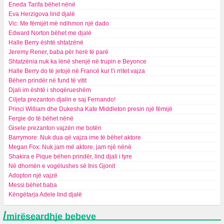
Eneda Tarifa bëhet nënë
Eva Herzigova lind djalë
Vic: Me fëmijët më ndihmon një dado
Edward Norton bëhet me djalë
Halle Berry është shtatzënë
Jeremy Rener, baba për herë të parë
Shtatzënia nuk ka lënë shenjë në trupin e Beyonce
Halle Berry do të jetojë në Francë kur t’i rritet vajza
Bëhen prindër në fund të vitit
Djali im është i shoqërueshëm
Ciljeta prezanton djalin e saj Fernando!
Princi William dhe Dukesha Kate Middleton presin një fëmijë
Fergie do të bëhet nënë
Gisele prezanton vajzën me botën
Barrymore: Nuk dua që vajza ime të bëhet aktore
Megan Fox: Nuk jam më aktore, jam një nënë
Shakira e Pique bëhen prindër, lind djali i tyre
Në dhomën e vogëlushes së Inis Gjonit
Adopton një vajzë
Messi bëhet baba
Këngëtarja Adele lind djalë
/
mirëseardhje bebeve