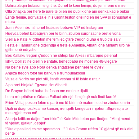
Dafina Zeqiri befason të gjithë: Duhet të kem fëmijë, do jem nënë e mirë
Olta Xhaçka për herë të parë të bijën në publik dhe ajo qenka kaq e bukur
Është fëmijë, por vajza e Inis Gjonit feston ditëlindjen në SPA si zonjushat e
rritura
Joni i Adelinës i shtohet listës së bebave VIP në Instagram
Hueyda bëhet babagjysh për të birin, zbulon surprizat në orët e vona
Sjellja e Kate Middleton me fëmijët, çfarë tregon gjuha e trupit të saj?
Festa e Flamurit dhe ditëlindja e tretë e Amelisë, Albani dhe Miriami urojnë
gjithmonë ndryshe
Bes Kallaku tregon ç’ndodh në shtëpi kur Ajkës i mbarojnë pelenat
Ish-futbollisti në qiellin e shtatë, bëhet baba në moshën 48-vjeçare
Na bëjnë sytë apo Nora qenka shtatzënë për herë të dytë?
Anjeza tregon fotot me barkun e rrumbullakosur
Vajza e Norës me plot stil, është veshur si të ishte e rritur
A po pret binjakë Egzona, flet Albatriti
De Bruyne bëhet baba, befason me emrin e djalit
Letra rrëqethëse e Oriana Fallaci për një fëmijë që nuk lindi kurrë!
Erion Veliaj poston foton e parë me të birin në maternitet dhe zbulon emrin
Djali iu diagnostikua me kancer, rrënqeth këngëtari i njohur: Shpresoja të
mos zgjohesha më
Aktorja kritikon daljen “perfekte” të Kate Middleton pas lindjes: “Mbaj mend
të vjellat, gjakun, qepjet”
“Direkt pas lindjes me operacion…” Julka Gramo rrëfen 10 gjërat që nuk dini
për të