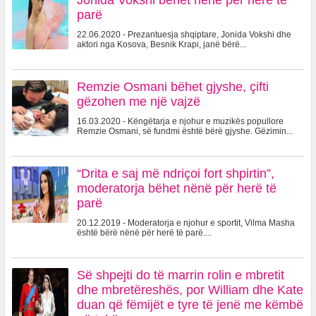
Jonida Vokshi bëhet nënë për herë të
parë
22.06.2020 - Prezantuesja shqiptare, Jonida Vokshi dhe
aktori nga Kosova, Besnik Krapi, janë bërë...
Remzie Osmani bëhet gjyshe, çifti
gëzohen me një vajzë
16.03.2020 - Këngëtarja e njohur e muzikës popullore
Remzie Osmani, së fundmi është bërë gjyshe. Gëzimin...
“Drita e saj më ndriçoi fort shpirtin”,
moderatorja bëhet nënë për herë të
parë
20.12.2019 - Moderatorja e njohur e sportit, Vilma Masha
është bërë nënë për herë të parë....
Së shpejti do të marrin rolin e mbretit
dhe mbretëreshës, por William dhe Kate
duan që fëmijët e tyre të jenë me këmbë