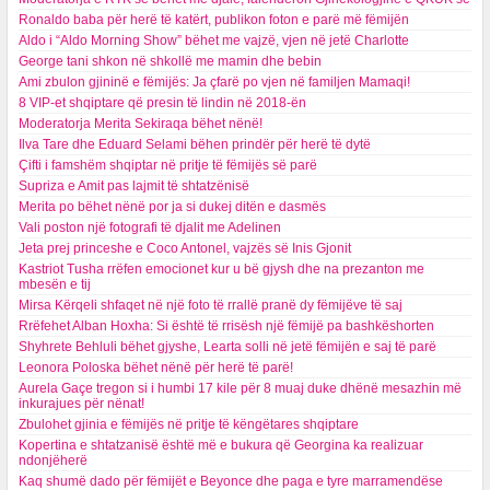
Ronaldo baba për herë të katërt, publikon foton e parë më fëmijën
Aldo i “Aldo Morning Show” bëhet me vajzë, vjen në jetë Charlotte
George tani shkon në shkollë me mamin dhe bebin
Ami zbulon gjininë e fëmijës: Ja çfarë po vjen në familjen Mamaqi!
8 VIP-et shqiptare që presin të lindin në 2018-ën
Moderatorja Merita Sekiraqa bëhet nënë!
Ilva Tare dhe Eduard Selami bëhen prindër për herë të dytë
Çifti i famshëm shqiptar në pritje të fëmijës së parë
Supriza e Amit pas lajmit të shtatzënisë
Merita po bëhet nënë por ja si dukej ditën e dasmës
Vali poston një fotografi të djalit me Adelinen
Jeta prej princeshe e Coco Antonel, vajzës së Inis Gjonit
Kastriot Tusha rrëfen emocionet kur u bë gjysh dhe na prezanton me
mbesën e tij
Mirsa Kërqeli shfaqet në një foto të rrallë pranë dy fëmijëve të saj
Rrëfehet Alban Hoxha: Si është të rrisësh një fëmijë pa bashkëshorten
Shyhrete Behluli bëhet gjyshe, Learta solli në jetë fëmijën e saj të parë
Leonora Poloska bëhet nënë për herë të parë!
Aurela Gaçe tregon si i humbi 17 kile për 8 muaj duke dhënë mesazhin më
inkurajues për nënat!
Zbulohet gjinia e fëmijës në pritje të këngëtares shqiptare
Kopertina e shtatzanisë është më e bukura që Georgina ka realizuar
ndonjëherë
Kaq shumë dado për fëmijët e Beyonce dhe paga e tyre marramendëse