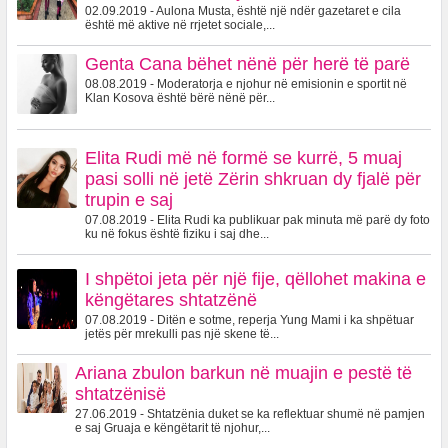
02.09.2019 - Aulona Musta, është një ndër gazetaret e cila
është më aktive në rrjetet sociale,...
Genta Cana bëhet nënë për herë të parë
08.08.2019 - Moderatorja e njohur në emisionin e sportit në
Klan Kosova është bërë nënë për...
Elita Rudi më në formë se kurrë, 5 muaj
pasi solli në jetë Zërin shkruan dy fjalë për
trupin e saj
07.08.2019 - Elita Rudi ka publikuar pak minuta më parë dy foto
ku në fokus është fiziku i saj dhe...
I shpëtoi jeta për një fije, qëllohet makina e
këngëtares shtatzënë
07.08.2019 - Ditën e sotme, reperja Yung Mami i ka shpëtuar
jetës për mrekulli pas një skene të...
Ariana zbulon barkun në muajin e pestë të
shtatzënisë
27.06.2019 - Shtatzënia duket se ka reflektuar shumë në pamjen
e saj Gruaja e këngëtarit të njohur,...