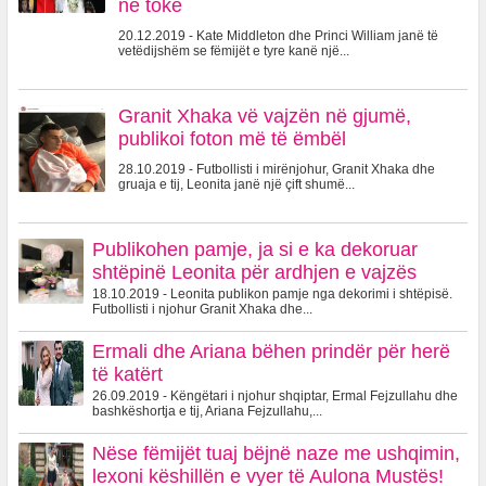
në tokë
20.12.2019 - Kate Middleton dhe Princi William janë të
vetëdijshëm se fëmijët e tyre kanë një...
Granit Xhaka vë vajzën në gjumë,
publikoi foton më të ëmbël
28.10.2019 - Futbollisti i mirënjohur, Granit Xhaka dhe
gruaja e tij, Leonita janë një çift shumë...
Publikohen pamje, ja si e ka dekoruar
shtëpinë Leonita për ardhjen e vajzës
18.10.2019 - Leonita publikon pamje nga dekorimi i shtëpisë.
Futbollisti i njohur Granit Xhaka dhe...
Ermali dhe Ariana bëhen prindër për herë
të katërt
26.09.2019 - Këngëtari i njohur shqiptar, Ermal Fejzullahu dhe
bashkëshortja e tij, Ariana Fejzullahu,...
Nëse fëmijët tuaj bëjnë naze me ushqimin,
lexoni këshillën e vyer të Aulona Mustës!