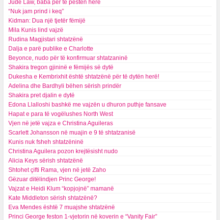
Jude Law, baba për të pestën herë
“Nuk jam prind i keq”
Kidman: Dua një tjetër fëmijë
Mila Kunis lind vajzë
Rudina Magjistari shtatzënë
Dalja e parë publike e Charlotte
Beyonce, nudo për të konfirmuar shtatzaninë
Shakira tregon gjininë e fëmijës së dytë
Dukesha e Kembrixhit është shtatzënë për të dytën herë!
​Adelina dhe Bardhyli bëhen sërish prindër
Shakira pret djalin e dytë
Edona Llalloshi bashkë me vajzën u dhuron puthje fansave
Hapat e para të vogëlushes North West
Vjen në jetë vajza e Christina Aguileras
Scarlett Johansson në muajin e 9 të shtatzanisë
Kunis nuk fsheh shtatzëninë
Christina Aguilera pozon krejtësisht nudo
Alicia Keys sërish shtatzënë
Shtohet çifti Rama, vjen në jetë Zaho
Gëzuar ditëlindjen Princ George!
Vajzat e Heidi Klum “kopjojnë” mamanë
Kate Middleton sërish shtatzënë?
Eva Mendes është 7 muajshe shtatzënë
Princi George feston 1-vjetorin në koverin e “Vanity Fair”