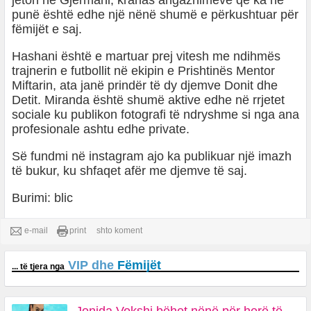
jeton në Gjermani, krahas angazhimeve që ka në
punë është edhe një nënë shumë e përkushtuar për
fëmijët e saj.
Hashani është e martuar prej vitesh me ndihmës
trajnerin e futbollit në ekipin e Prishtinës Mentor
Miftarin, ata janë prindër të dy djemve Donit dhe
Detit. Miranda është shumë aktive edhe në rrjetet
sociale ku publikon fotografi të ndryshme si nga ana
profesionale ashtu edhe private.
Së fundmi në instagram ajo ka publikuar një imazh
të bukur, ku shfaqet afër me djemve të saj.
Burimi: blic
e-mail
print
shto koment
VIP dhe
Fëmijët
... të tjera nga