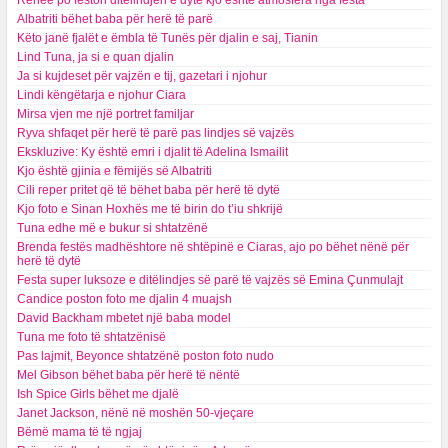
Renee po feston ditëlindjen e dytë kjo është atmosfera nga festa
Albatriti bëhet baba për herë të parë
Këto janë fjalët e ëmbla të Tunës për djalin e saj, Tianin
Lind Tuna, ja si e quan djalin
Ja si kujdeset për vajzën e tij, gazetari i njohur
Lindi këngëtarja e njohur Ciara
Mirsa vjen me një portret familjar
Ryva shfaqet për herë të parë pas lindjes së vajzës
Ekskluzive: Ky është emri i djalit të Adelina Ismailit
Kjo është gjinia e fëmijës së Albatriti
Cili reper pritet që të bëhet baba për herë të dytë
Kjo foto e Sinan Hoxhës me të birin do t’iu shkrijë
Tuna edhe më e bukur si shtatzënë
Brenda festës madhështore në shtëpinë e Ciaras, ajo po bëhet nënë për
herë të dytë
Festa super luksoze e ditëlindjes së parë të vajzës së Emina Çunmulajt
Candice poston foto me djalin 4 muajsh
David Backham mbetet një baba model
Tuna me foto të shtatzënisë
Pas lajmit, Beyonce shtatzënë poston foto nudo
Mel Gibson bëhet baba për herë të nëntë
Ish Spice Girls bëhet me djalë
Janet Jackson, nënë në moshën 50-vjeçare
Bëmë mama të të ngjaj