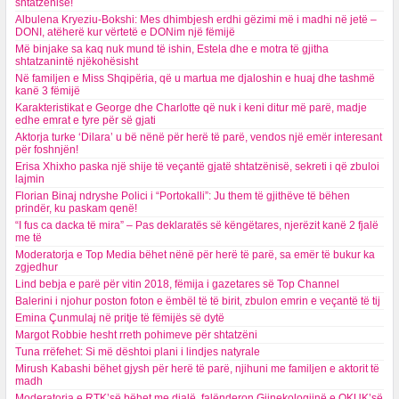
shtatzënisë!
Albulena Kryeziu-Bokshi: Mes dhimbjesh erdhi gëzimi më i madhi në jetë –
DONI, atëherë kur vërtetë e DONim një fëmijë
Më binjake sa kaq nuk mund të ishin, Estela dhe e motra të gjitha
shtatzanintë njëkohësisht
Në familjen e Miss Shqipëria, që u martua me djaloshin e huaj dhe tashmë
kanë 3 fëmijë
Karakteristikat e George dhe Charlotte që nuk i keni ditur më parë, madje
edhe emrat e tyre për së gjati
Aktorja turke ‘Dilara’ u bë nënë për herë të parë, vendos një emër interesant
për foshnjën!
Erisa Xhixho paska një shije të veçantë gjatë shtatzënisë, sekreti i që zbuloi
lajmin
Florian Binaj ndryshe Polici i “Portokalli”: Ju them të gjithëve të bëhen
prindër, ku paskam qenë!
“I fus ca dacka të mira” – Pas deklaratës së këngëtares, njerëzit kanë 2 fjalë
me të
Moderatorja e Top Media bëhet nënë për herë të parë, sa emër të bukur ka
zgjedhur
Lind bebja e parë për vitin 2018, fëmija i gazetares së Top Channel
Balerini i njohur poston foton e ëmbël të të birit, zbulon emrin e veçantë të tij
Emina Çunmulaj në pritje të fëmijës së dytë
Margot Robbie hesht rreth pohimeve për shtatzëni
Tuna rrëfehet: Si më dështoi plani i lindjes natyrale
Mirush Kabashi bëhet gjysh për herë të parë, njihuni me familjen e aktorit të
madh
Moderatorja e RTK’së bëhet me djalë, falënderon Gjinekologjinë e QKUK’së