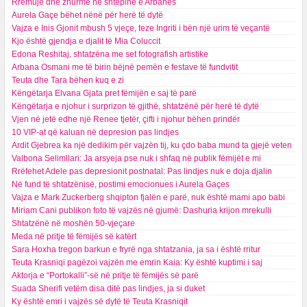
Rrëmujë dhe zhurmë në shtëpinë e Arbanës
Aurela Gaçe bëhet nënë për herë të dytë
Vajza e Inis Gjonit mbush 5 vjeçe, teze Ingriti i bën një urim të veçantë
Kjo është gjendja e djalit të Mia Coluccit
Edona Reshitaj, shtatzëna me set fotografish artistike
Arbana Osmani me të birin bëjnë pemën e festave të fundvitit
Teuta dhe Tara bëhen kuq e zi
Këngëtarja Elvana Gjata pret fëmijën e saj të parë
Këngëtarja e njohur i surprizon të gjithë, shtatzënë për herë të dytë
Vjen në jetë edhe një Renee tjetër, çifti i njohur bëhen prindër
10 VIP-at që kaluan në depresion pas lindjes
Ardit Gjebrea ka një dedikim për vajzën tij, ku çdo baba mund ta gjejë veten
Valbona Selimllari: Ja arsyeja pse nuk i shfaq në publik fëmijët e mi
Rrëfehet Adele pas depresionit postnatal: Pas lindjes nuk e doja djalin
Në fund të shtatzënisë, postimi emocionues i Aurela Gaçes
Vajza e Mark Zuckerberg shqipton fjalën e parë, nuk është mami apo babi
Miriam Cani publikon foto të vajzës në gjumë: Dashuria krijon mrekulli
Shtatzënë në moshën 50-vjeçare
Meda në pritje të fëmijës së katërt
Sara Hoxha tregon barkun e fryrë nga shtatzania, ja sa i është rritur
Teuta Krasniqi pagëzoi vajzën me emrin Kaia: Ky është kuptimi i saj
Aktorja e “Portokalli”-së në pritje të fëmijës së parë
Suada Sherifi vetëm disa ditë pas lindjes, ja si duket
Ky është emri i vajzës së dytë të Teuta Krasniqit