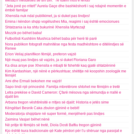
Mesazh mësueses së tim biri: “Të lutem mos e lëndo”
“Jeta jonë po rritet!” Aurela Gaçe dhe bashkëshorti i saj ndajnë momentin e
ëmbël familjar
Xhensila nuk ndal publikimet, ja si duket pas lindjes!
Emina i këndon shqip vogëlushes Mia, reagimi i saj është emocionues
Shtatzania ia ka shtu bukurinë Xhensila Myrtezajt
Mozzik po bëhet baba!
Futbollisti Kushtrim Mushica bëhet baba për herë të parë
Nora publikon fotografi mahnitëse nga festa madhështore e ditëlindjes së
Renee
Erion Veliaj planifikon fëmijë, preferon vajzë
Një muaj pas lindjes së vajzës, ja si duket Floriana Garo
Ka disa arsye pse Xhensila e mbajti të fshehtë kaq gjatë shtatzëninë
Kim Kardashian, një nënë e përkushtuar, shëtitje në koopshin zoologjik me
fëmijët
Ami dhe Ermali bekohen me vajzë!
Sapo lindi një princeshë. Familja mbretërore shtohet me fëmijën e tretë
Letra prekëse e David Cameron: Çfarë mësova nga sëmundja e rrallë e
djalit tim
Arbana tregon vështirësitë e rritjes së djalit: Historia e jetës sime
Këngëtari Besnik Caka zbulon gjininë e bebit!
Moderatorja shqiptare në super formë, menjëherë pas lindjes
Zaimina Vasjari bëhet nënë
Në pritje të fëmijës së tretë, Diola Dosti Baftiu tregon gjininë
Kjo është kura tradicionale që Kate përdori për t’u shëruar nga pasojat e