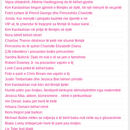
Vajza shtatzënë, Albërie Hadërgjonaj do të bëhet gjyshe
Kim Kardashian tregon gjininë e fëmijës së dytë, në një mënyrë të veçantë
Fotot zyrtare të Princit George dhe Princeshës Charlotte
Jorida: Kur menytë i përgatis bashkë me djemtë e mi
VIP-at, të çmendur të tregojnë sa fëmijë të bukur kanë…
Kim Kardashian në pritje të fëmijës së dytë
Nora Istrefi bëhet nënë!
Charlize Theron dëshiron të ketë më shumë fëmijë
Princesha do të quhet Charlotte Elizabeth Diana
Çifti mbretëror i prezanton botës princeshën
Sandra Bullock: Djali im nuk e di se jam e famshme
Robert Downey Jr. na prezanton vajzën e tij
Lorik Cana pritet të bëhet baba
Foto e parë e Chris Brown me vajzën e tij
Justin Timberlake dhe Jessica Biel bëhen prindër
Kim Kardashian nuk bën dot fëmijë tjetër
Humbi jetën pas lindjes, familjarët kërkojnë dëmshpërblim nga materniteti
Jessica Alba, aktore, biznesmene... nënë e përkushtuar
Vin Diesel, baba për herë të tretë
Arbana Osmani bëhet nënë
Nora tregon pak barkun
Michael Buble rrëfen se ndjenja e të bërit baba nuk ishte aq e gëzueshme
Blake Lively shfaqet për herë të parë pas lindjes
Liv Tyler lind djalë