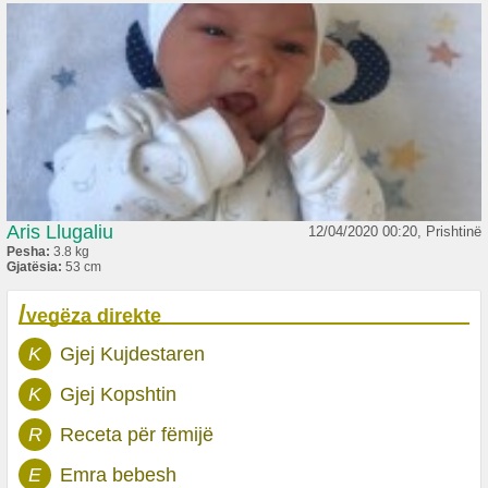
Aris Llugaliu
12/04/2020 00:20, Prishtinë
Pesha:
3.8 kg
Gjatësia:
53 cm
/
vegëza direkte
K
Gjej Kujdestaren
K
Gjej Kopshtin
R
Receta për fëmijë
E
Emra bebesh