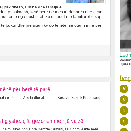
j pak ditësh, Emina dhe familja e
acion pushimesh, këtë herë në mes të dëborës dhe acarit.
 momente nga pushimet, ku shfaqet me familjarët e saj.
ë bukur dhe me siguri ky do të jetë një ogur i mirë për
Leon
Pesha
Gjatës
/
veg
nënë për herë të parë
K
ptare, Jonida Vokshi dhe aktori nga Kosova, Besnik Krapi, janë
K
R
 gjyshe, çifti gëzohen me një vajzë
E
hur e muzikës popullore Remzie Osmani, së fundmi është bërë