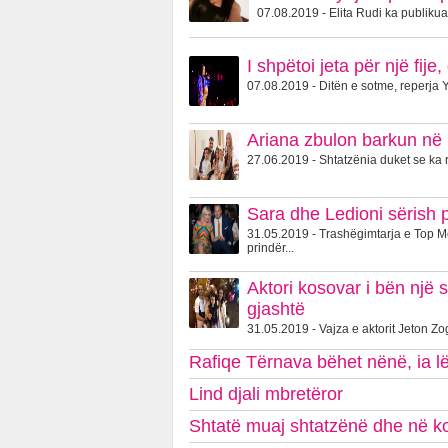
07.08.2019 - Elita Rudi ka publikuar
I shpëtoi jeta për një fi
07.08.2019 - Ditën e sotme, reperja Y
Ariana zbulon barkun në 
27.06.2019 - Shtatzënia duket se ka r
Sara dhe Ledioni sërish 
31.05.2019 - Trashëgimtarja e Top 
prindër...
Aktori kosovar i bën një 
gjashtë
31.05.2019 - Vajza e aktorit Jeton Zog
Rafiqe Tërnava bëhet nënë, ia lë 
Lind djali mbretëror
Shtatë muaj shtatzënë dhe në kon