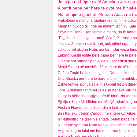
Jo, s’po na bëjnë sytë! Angelina Jolie p
Albatrit baba për herë të dytë me binjakë
Në muajin e gjashtë, Almeda Abazi na tr
Psikologia e njohur shqiptare jep lajmin e bukur
Meghan nuk do të lindë në maternitetin ku Kate so
Shyhrete Behluli jep lajmin e madh, do të bëhe
“E gjithë shtëpia vjen aromë ‘Ajke'", Xhensila 
Jessica Simpson shtatzënë, nuk njihet nga ndry
Ju kujtohet aktorja Rubi, ajo ka lindur vajza bin
Labinot Gashi është bërë baba për herë të parë,
U bënë sot prindër, por ky detaj i Mozzikut dhe
Meryl Streep në moshën 70-vjeçare do të bëhet 
Dafina Zeqiri befason të gjithë: Duhet të kem fë
Olta Xhaçka për herë të parë të bijën në publik
Është fëmijë, por vajza e Inis Gjonit feston ditël
Joni i Adelinës i shtohet listës së bebave VIP n
Hueyda bëhet babagjysh për të birin, zbulon sur
Sjellja e Kate Middleton me fëmijët, çfarë tregon 
Festa e Flamurit dhe ditëlindja e tretë e Amelis
Bes Kallaku tregon ç’ndodh në shtëpi kur Ajkës
Ish-futbollisti në qiellin e shtatë, bëhet baba 
Na bëjnë sytë apo Nora qenka shtatzënë për he
Anjeza tregon fotot me barkun e rrumbullakosur
Vajza e Norës me plot stil, është veshur si të isht