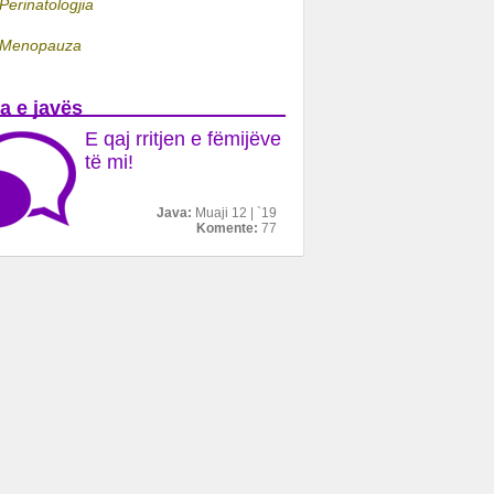
Perinatologjia
Menopauza
a e javës
E qaj rritjen e fëmijëve
të mi!
Java:
Muaji 12 | `19
Komente:
77