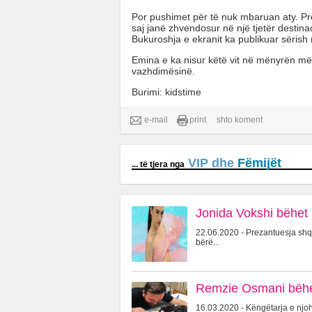
Por pushimet për të nuk mbaruan aty. Pre
saj janë zhvendosur në një tjetër destin
Bukuroshja e ekranit ka publikuar sërish
Emina e ka nisur këtë vit në mënyrën më t
vazhdimësinë.
Burimi: kidstime
e-mail
print
shto koment
VIP dhe
Fëmijët
... të tjera nga
Jonida Vokshi bëhet 
22.06.2020 - Prezantuesja shqi
bërë...
Remzie Osmani bëhet
16.03.2020 - Këngëtarja e njo