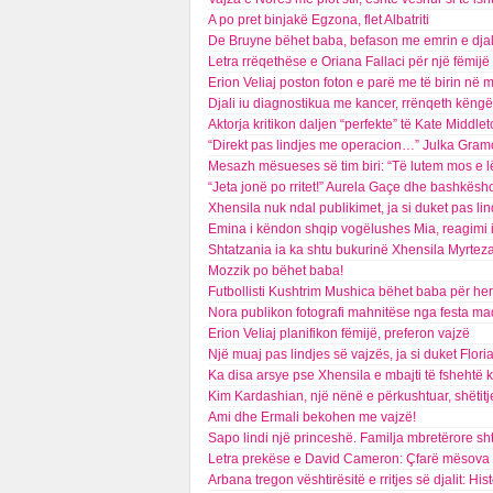
A po pret binjakë Egzona, flet Albatriti
De Bruyne bëhet baba, befason me emrin e djal
Letra rrëqethëse e Oriana Fallaci për një fëmijë 
Erion Veliaj poston foton e parë me të birin në 
Djali iu diagnostikua me kancer, rrënqeth këngë
Aktorja kritikon daljen “perfekte” të Kate Middlet
“Direkt pas lindjes me operacion…” Julka Gramo 
Mesazh mësueses së tim biri: “Të lutem mos e 
“Jeta jonë po rritet!” Aurela Gaçe dhe bashkësho
Xhensila nuk ndal publikimet, ja si duket pas lin
Emina i këndon shqip vogëlushes Mia, reagimi 
Shtatzania ia ka shtu bukurinë Xhensila Myrteza
Mozzik po bëhet baba!
Futbollisti Kushtrim Mushica bëhet baba për her
Nora publikon fotografi mahnitëse nga festa ma
Erion Veliaj planifikon fëmijë, preferon vajzë
Një muaj pas lindjes së vajzës, ja si duket Flor
Ka disa arsye pse Xhensila e mbajti të fshehtë 
Kim Kardashian, një nënë e përkushtuar, shëtitj
Ami dhe Ermali bekohen me vajzë!
Sapo lindi një princeshë. Familja mbretërore sh
Letra prekëse e David Cameron: Çfarë mësova ng
Arbana tregon vështirësitë e rritjes së djalit: His