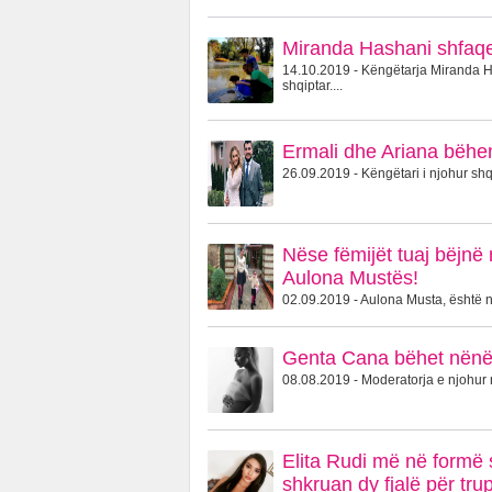
Miranda Hashani shfaqet
14.10.2019 - Këngëtarja Miranda Ha
shqiptar....
Ermali dhe Ariana bëhen
26.09.2019 - Këngëtari i njohur shqi
Nëse fëmijët tuaj bëjnë 
Aulona Mustës!
02.09.2019 - Aulona Musta, është një
Genta Cana bëhet nënë 
08.08.2019 - Moderatorja e njohur 
Elita Rudi më në formë s
shkruan dy fjalë për trup