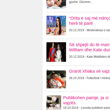
gjyshe. Gëzimin...
“Drita e saj më ndriç
herë të parë
20.12.2019 - Moderatorja e njo
Së shpejti do të marr
William dhe Kate dua
20.12.2019 - Kate Middleton dhe
Granit Xhaka vë vajz
28.10.2019 - Futbollisti i mirën
Publikohen pamje, ja si
vajzës
18.10.2019 - Leonita publikon pamje