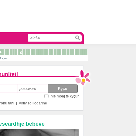
4 vjeç
uniteti
Më mbaj të kyçur
rohu tani
|
Aktivizo llogarinë
ëseardhje bebeve