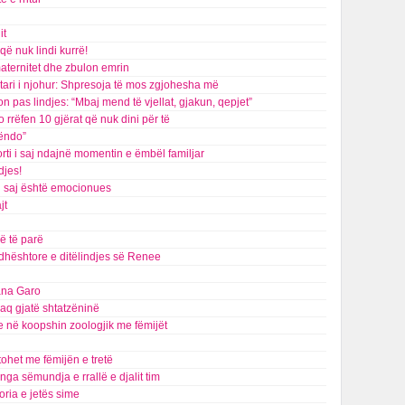
it
që nuk lindi kurrë!
maternitet dhe zbulon emrin
tari i njohur: Shpresoja të mos zgjohesha më
on pas lindjes: “Mbaj mend të vjellat, gjakun, qepjet”
rrëfen 10 gjërat që nuk dini për të
lëndo”
rti i saj ndajnë momentin e ëmbël familjar
djes!
i saj është emocionues
jt
ë të parë
dhështore e ditëlindjes së Renee
iana Garo
kaq gjatë shtatzëninë
e në koopshin zoologjik me fëmijët
tohet me fëmijën e tretë
a sëmundja e rrallë e djalit tim
toria e jetës sime