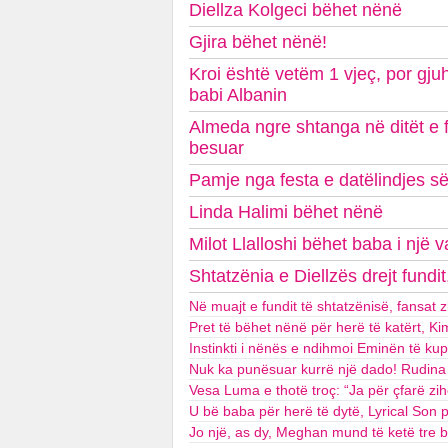
Diellza Kolgeci bëhet nënë
Gjira bëhet nënë!
Kroi është vetëm 1 vjeç, por gju
babi Albanin
Almeda ngre shtanga në ditët e f
besuar
Pamje nga festa e datëlindjes së d
Linda Halimi bëhet nënë
Milot Llalloshi bëhet baba i një 
Shtatzënia e Diellzës drejt fundit
Në muajt e fundit të shtatzënisë, fansat z
Pret të bëhet nënë për herë të katërt, Ki
Instinkti i nënës e ndihmoi Eminën të ku
Nuk ka punësuar kurrë një dado! Rudina M
Vesa Luma e thotë troç: “Ja për çfarë z
U bë baba për herë të dytë, Lyrical Son 
Jo një, as dy, Meghan mund të ketë tre 