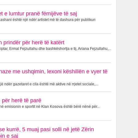
 e lumtur pranë fëmijëve të saj
shani është një ndër artistet më të dashura për publikun
 prindër për herë të katërt
ptar, Ermal Fejzullahu dhe bashkëshortja e tij, Ariana Fejzullahu,...
naze me ushqimin, lexoni këshillën e vyer të
 ndër gazetaret e cila është më aktive në rrjetet sociale,...
për herë të parë
në emisionin e sportit në Klan Kosova është bërë nënë për...
e kurrë, 5 muaj pasi solli në jetë Zërin
in e saj