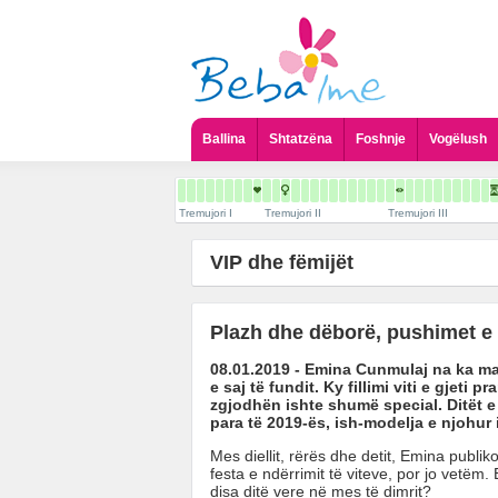
Ballina
Shtatzëna
Foshnje
Vogëlush
Tremujori I
Tremujori II
Tremujori III
VIP dhe fëmijët
Plazh dhe dëborë, pushimet e E
08.01.2019 - Emina Cunmulaj na ka ma
e saj të fundit. Ky fillimi viti e gjeti 
zgjodhën ishte shumë special. Ditët e 
para të 2019-ës, ish-modelja e njohur
Mes diellit, rërës dhe detit, Emina publi
festa e ndërrimit të viteve, por jo vetëm.
disa ditë vere në mes të dimrit?