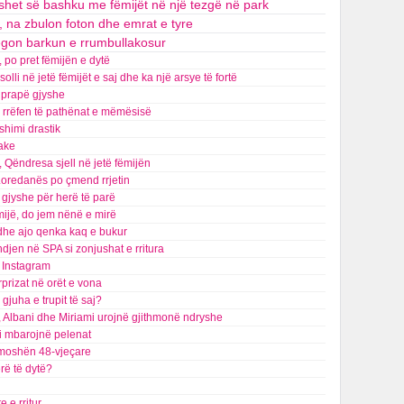
o shet së bashku me fëmijët në një tezgë në park
, na zbulon foton dhe emrat e tyre
egon barkun e rrumbullakosur
, po pret fëmijën e dytë
lli në jetë fëmijët e saj dhe ka një arsye të fortë
t prapë gjyshe
na rrëfen të pathënat e mëmësisë
shimi drastik
jake
 Qëndresa sjell në jetë fëmijën
 Loredanës po çmend rrjetin
gjyshe për herë të parë
mijë, do jem nënë e mirë
 dhe ajo qenka kaq e bukur
indjen në SPA si zonjushat e rritura
ë Instagram
prizat në orët e vona
gjuha e trupit të saj?
ë, Albani dhe Miriami urojnë gjithmonë ndryshe
 i mbarojnë pelenat
në moshën 48-vjeçare
rë të dytë?
e e rritur