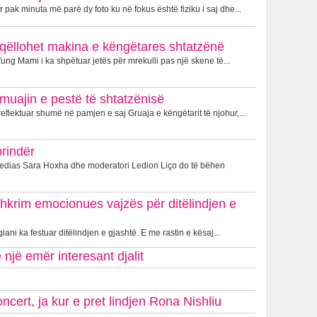
 pak minuta më parë dy foto ku në fokus është fiziku i saj dhe...
je, qëllohet makina e këngëtares shtatzënë
ung Mami i ka shpëtuar jetës për mrekulli pas një skene të...
muajin e pestë të shtatzënisë
eflektuar shumë në pamjen e saj Gruaja e këngëtarit të njohur,...
prindër
Medias Sara Hoxha dhe moderatori Ledion Liço do të bëhen
shkrim emocionues vajzës për ditëlindjen e
iani ka festuar ditëlindjen e gjashtë. E me rastin e kësaj...
një emër interesant djalit
cert, ja kur e pret lindjen Rona Nishliu