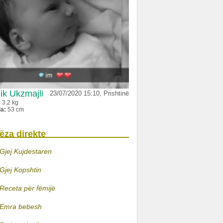
ik Ukzmajli
23/07/2020 15:10, Prishtinë
:
3.2 kg
ia:
53 cm
ëza direkte
Gjej Kujdestaren
Gjej Kopshtin
Receta për fëmijë
Emra bebesh