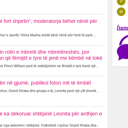
P
M
oi fort shpirtin”, moderatorja bëhet nënë për
/
tem
hur e sportit, Vilma Masha është bërë nënë për herë të parë....
in rolin e mbretit dhe mbretëreshës, por
n që fëmijët e tyre të jenë me këmbë në tokë
 Princi William janë të vetëdijshëm se fëmijët e tyre kanë një...
ën në gjumë, publikoi foton më të ëmbël
johur, Granit Xhaka dhe gruaja e tij, Leonita janë një çift shumë...
 e ka dekoruar shtëpinë Leonita për ardhjen e
 nga dekorimi i shtëpisë. Futbollisti i njohur Granit Xhaka dhe...