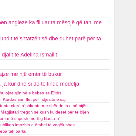
hën angleze ka filluar ta mësojë që tani me
undit të shtatzënisë dhe duhet parë për ta
jalit të Adelina Ismailit
vajze me një emër të bukur
, ja kur dhe si do të lindë modelja
bulojnë gjininë e bebes së Elitës
m Kardashian flet për ndjesitë e saj
ptonte çfarë s`shkonte me shëndetin e së bijës
agjistari tregon se kush kujdeset për të bijën
ihem më shpesh me Big Basta-n”
publikon imazhin e ëmbël të vogëlushes
beba tek barku