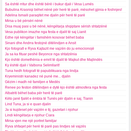
Sa është rritur dhe është bërë i bukur djali i Vesa Lumës
Bubulina Krasniqi bëhet nënë për herë të parë, mësohet gjinia e foshnjes!
Adelina Ismaili paraqitet me djalin për herë të parë
Mirsa u bë përsëri nënë
Disa muaj pasi u bë nënë, këngëtarja shqiptare sërish shtatzënë
Vesa publikon imazhe nga festa e djalit të saj Lianit
Edhe një këngëtar i famshëm kosovar bëhet baba
Sinani dhe Andrra festojnë ditëlindjen e Ansit
Kjo fotografi e Ryva Kajtazit me vajzën do ju emocionojë
Ja sa ka fituar peshë Beyonce nga shtatzënia
Kjo është domethënia e emrit të djalit të Majkut dhe Majlindës
Ky është djali i Valbona Selimllarit!
Tuna hedh fotografi të papublikuara nga lindja
Kryeministri kanadez në punë me... djalin
Gëzim i madh në familjen e Medës
Renee po feston ditëlindjen e dytë kjo është atmosfera nga festa
Albatriti bëhet baba për herë të parë
Këto janë fjalët e ëmbla të Tunës për djalin e saj, Tianin
Lind Tuna, ja si e quan djalin
Ja si kujdeset për vajzën e tij, gazetari i njohur
Lindi këngëtarja e njohur Ciara
Mirsa vjen me një portret familjar
Ryva shfaqet për herë të parë pas lindjes së vajzës