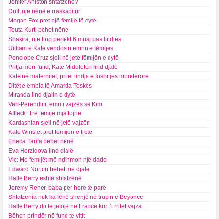
Jenifer Aniston shtatzënë?
Duff, një nënë e rraskapitur
Megan Fox pret një fëmijë të dytë
Teuta Kurti bëhet nënë
Shakira, një trup perfekt 6 muaj pas lindjes
Uilliam e Kate vendosin emrin e fëmijës
Penelope Cruz sjell në jetë fëmijën e dytë
Pritja merr fund, Kate Middleton lind djalë
Kate në maternitet, pritet lindja e foshnjes mbretërore
Ditët e ëmbla të Amarda Toskës
Miranda lind djalin e dytë
Veri-Perëndim, emri i vajzës së Kim
Affleck: Tre fëmijë mjaftojnë
Kardashian sjell në jetë vajzën
Kate Winslet pret fëmijën e tretë
Eneda Tarifa bëhet nënë
Eva Herzigova lind djalë
Vic: Me fëmijët më ndihmon një dado
Edward Norton bëhet me djalë
Halle Berry është shtatzënë
Jeremy Rener, baba për herë të parë
Shtatzënia nuk ka lënë shenjë në trupin e Beyonce
Halle Berry do të jetojë në Francë kur t’i rritet vajza
Bëhen prindër në fund të vitit