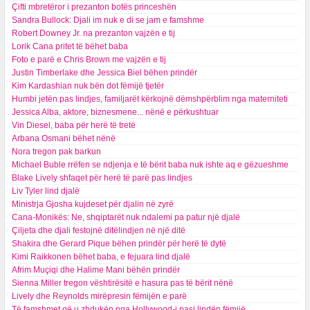
Çifti mbretëror i prezanton botës princeshën
Sandra Bullock: Djali im nuk e di se jam e famshme
Robert Downey Jr. na prezanton vajzën e tij
Lorik Cana pritet të bëhet baba
Foto e parë e Chris Brown me vajzën e tij
Justin Timberlake dhe Jessica Biel bëhen prindër
Kim Kardashian nuk bën dot fëmijë tjetër
Humbi jetën pas lindjes, familjarët kërkojnë dëmshpërblim nga materniteti
Jessica Alba, aktore, biznesmene... nënë e përkushtuar
Vin Diesel, baba për herë të tretë
Arbana Osmani bëhet nënë
Nora tregon pak barkun
Michael Buble rrëfen se ndjenja e të bërit baba nuk ishte aq e gëzueshme
Blake Lively shfaqet për herë të parë pas lindjes
Liv Tyler lind djalë
Ministrja Gjosha kujdeset për djalin në zyrë
Cana-Monikës: Ne, shqiptarët nuk ndalemi pa patur një djalë
Çiljeta dhe djali festojnë ditëlindjen në një ditë
Shakira dhe Gerard Pique bëhen prindër për herë të dytë
Kimi Raikkonen bëhet baba, e fejuara lind djalë
Afrim Muçiqi dhe Halime Mani bëhën prindër
Sienna Miller tregon vështirësitë e hasura pas të bërit nënë
Lively dhe Reynolds mirëpresin fëmijën e parë
Të famshmet që u zhdukën nga Hollywood-i pasi lindën fëmijë