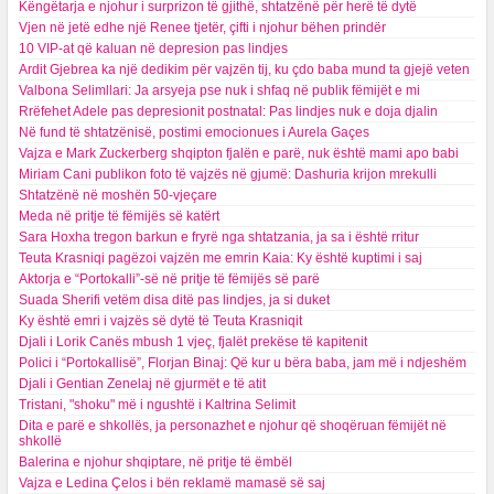
Këngëtarja e njohur i surprizon të gjithë, shtatzënë për herë të dytë
Vjen në jetë edhe një Renee tjetër, çifti i njohur bëhen prindër
10 VIP-at që kaluan në depresion pas lindjes
Ardit Gjebrea ka një dedikim për vajzën tij, ku çdo baba mund ta gjejë veten
Valbona Selimllari: Ja arsyeja pse nuk i shfaq në publik fëmijët e mi
Rrëfehet Adele pas depresionit postnatal: Pas lindjes nuk e doja djalin
Në fund të shtatzënisë, postimi emocionues i Aurela Gaçes
Vajza e Mark Zuckerberg shqipton fjalën e parë, nuk është mami apo babi
Miriam Cani publikon foto të vajzës në gjumë: Dashuria krijon mrekulli
Shtatzënë në moshën 50-vjeçare
Meda në pritje të fëmijës së katërt
Sara Hoxha tregon barkun e fryrë nga shtatzania, ja sa i është rritur
Teuta Krasniqi pagëzoi vajzën me emrin Kaia: Ky është kuptimi i saj
Aktorja e “Portokalli”-së në pritje të fëmijës së parë
Suada Sherifi vetëm disa ditë pas lindjes, ja si duket
Ky është emri i vajzës së dytë të Teuta Krasniqit
Djali i Lorik Canës mbush 1 vjeç, fjalët prekëse të kapitenit
Polici i “Portokallisë”, Florjan Binaj: Që kur u bëra baba, jam më i ndjeshëm
Djali i Gentian Zenelaj në gjurmët e të atit
Tristani, "shoku" më i ngushtë i Kaltrina Selimit
Dita e parë e shkollës, ja personazhet e njohur që shoqëruan fëmijët në
shkollë
Balerina e njohur shqiptare, në pritje të ëmbël
Vajza e Ledina Çelos i bën reklamë mamasë së saj