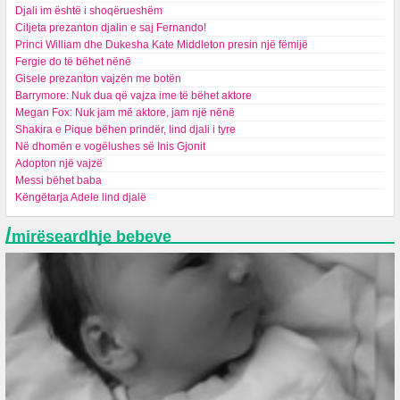
Djali im është i shoqërueshëm
Ciljeta prezanton djalin e saj Fernando!
Princi William dhe Dukesha Kate Middleton presin një fëmijë
Fergie do të bëhet nënë
Gisele prezanton vajzën me botën
Barrymore: Nuk dua që vajza ime të bëhet aktore
Megan Fox: Nuk jam më aktore, jam një nënë
Shakira e Pique bëhen prindër, lind djali i tyre
Në dhomën e vogëlushes së Inis Gjonit
Adopton një vajzë
Messi bëhet baba
Këngëtarja Adele lind djalë
/
mirëseardhje bebeve