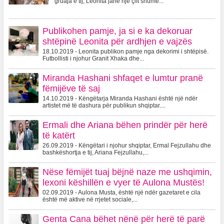
gruaja e tij, Leonita janë një çift shumë...
Publikohen pamje, ja si e ka dekoruar
shtëpinë Leonita për ardhjen e vajzës
18.10.2019 - Leonita publikon pamje nga dekorimi i shtëpisë.
Futbollisti i njohur Granit Xhaka dhe...
Miranda Hashani shfaqet e lumtur pranë
fëmijëve të saj
14.10.2019 - Këngëtarja Miranda Hashani është një ndër
artistet më të dashura për publikun shqiptar....
Ermali dhe Ariana bëhen prindër për herë
të katërt
26.09.2019 - Këngëtari i njohur shqiptar, Ermal Fejzullahu dhe
bashkëshortja e tij, Ariana Fejzullahu,...
Nëse fëmijët tuaj bëjnë naze me ushqimin,
lexoni këshillën e vyer të Aulona Mustës!
02.09.2019 - Aulona Musta, është një ndër gazetaret e cila
është më aktive në rrjetet sociale,...
Genta Cana bëhet nënë për herë të parë