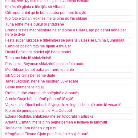
Ekskluzive: Ky është emri i djalit të Adelina Ismailit
Kjo është gjinia e fëmijës së Albatriti
Cili reper pritet që të bëhet baba për herë të dytë
Kjo foto e Sinan Hoxhës me të birin do t’iu shkrijë
Tuna edhe më e bukur si shtatzënë
Brenda festës madhështore në shtëpinë e Ciaras, ajo po bëhet nënë për
herë të dytë
Festa super luksoze e ditëlindjes së parë të vajzës së Emina Çunmulajt
Candice poston foto me djalin 4 muajsh
David Backham mbetet një baba model
Tuna me foto të shtatzënisë
Pas lajmit, Beyonce shtatzënë poston foto nudo
Mel Gibson bëhet baba për herë të nëntë
Ish Spice Girls bëhet me djalë
Janet Jackson, nënë në moshën 50-vjeçare
Bëmë mama të të ngjaj
Rrëmujë dhe zhurmë në shtëpinë e Arbanës
Aurela Gaçe bëhet nënë për herë të dytë
Vajza e Inis Gjonit mbush 5 vjeçe, teze Ingriti i bën një urim të veçantë
Kjo është gjendja e djalit të Mia Coluccit
Edona Reshitaj, shtatzëna me set fotografish artistike
Arbana Osmani me të birin bëjnë pemën e festave të fundvitit
Teuta dhe Tara bëhen kuq e zi
Këngëtarja Elvana Gjata pret fëmijën e saj të parë