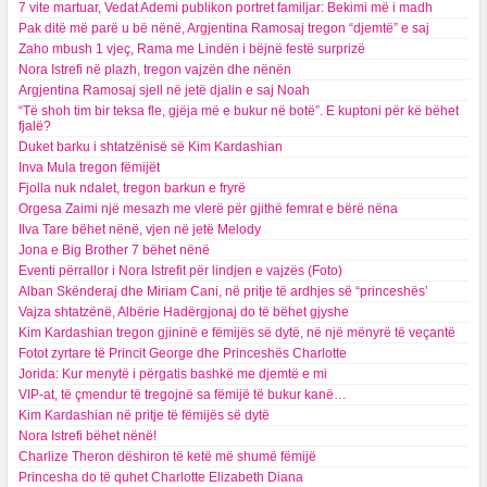
7 vite martuar, Vedat Ademi publikon portret familjar: Bekimi më i madh
Pak ditë më parë u bë nënë, Argjentina Ramosaj tregon “djemtë” e saj
Zaho mbush 1 vjeç, Rama me Lindën i bëjnë festë surprizë
Nora Istrefi në plazh, tregon vajzën dhe nënën
Argjentina Ramosaj sjell në jetë djalin e saj Noah
“Të shoh tim bir teksa fle, gjëja më e bukur në botë”. E kuptoni për kë bëhet
fjalë?
Duket barku i shtatzënisë së Kim Kardashian
Inva Mula tregon fëmijët
Fjolla nuk ndalet, tregon barkun e fryrë
Orgesa Zaimi një mesazh me vlerë për gjithë femrat e bërë nëna
Ilva Tare bëhet nënë, vjen në jetë Melody
Jona e Big Brother 7 bëhet nënë
Eventi përrallor i Nora Istrefit për lindjen e vajzës (Foto)
Alban Skënderaj dhe Miriam Cani, në pritje të ardhjes së “princeshës’
Vajza shtatzënë, Albërie Hadërgjonaj do të bëhet gjyshe
Kim Kardashian tregon gjininë e fëmijës së dytë, në një mënyrë të veçantë
Fotot zyrtare të Princit George dhe Princeshës Charlotte
Jorida: Kur menytë i përgatis bashkë me djemtë e mi
VIP-at, të çmendur të tregojnë sa fëmijë të bukur kanë…
Kim Kardashian në pritje të fëmijës së dytë
Nora Istrefi bëhet nënë!
Charlize Theron dëshiron të ketë më shumë fëmijë
Princesha do të quhet Charlotte Elizabeth Diana