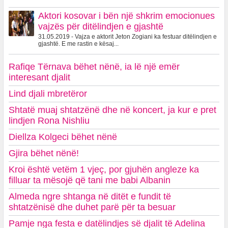
Aktori kosovar i bën një shkrim emocionues
vajzës për ditëlindjen e gjashtë
31.05.2019 - Vajza e aktorit Jeton Zogiani ka festuar ditëlindjen e
gjashtë. E me rastin e kësaj...
Rafiqe Tërnava bëhet nënë, ia lë një emër
interesant djalit
Lind djali mbretëror
Shtatë muaj shtatzënë dhe në koncert, ja kur e pret
lindjen Rona Nishliu
Diellza Kolgeci bëhet nënë
Gjira bëhet nënë!
Kroi është vetëm 1 vjeç, por gjuhën angleze ka
filluar ta mësojë që tani me babi Albanin
Almeda ngre shtanga në ditët e fundit të
shtatzënisë dhe duhet parë për ta besuar
Pamje nga festa e datëlindjes së djalit të Adelina