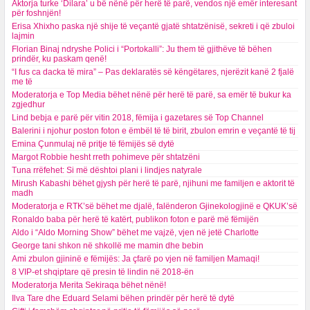
Aktorja turke ‘Dilara’ u bë nënë për herë të parë, vendos një emër interesant
për foshnjën!
Erisa Xhixho paska një shije të veçantë gjatë shtatzënisë, sekreti i që zbuloi
lajmin
Florian Binaj ndryshe Polici i “Portokalli”: Ju them të gjithëve të bëhen
prindër, ku paskam qenë!
“I fus ca dacka të mira” – Pas deklaratës së këngëtares, njerëzit kanë 2 fjalë
me të
Moderatorja e Top Media bëhet nënë për herë të parë, sa emër të bukur ka
zgjedhur
Lind bebja e parë për vitin 2018, fëmija i gazetares së Top Channel
Balerini i njohur poston foton e ëmbël të të birit, zbulon emrin e veçantë të tij
Emina Çunmulaj në pritje të fëmijës së dytë
Margot Robbie hesht rreth pohimeve për shtatzëni
Tuna rrëfehet: Si më dështoi plani i lindjes natyrale
Mirush Kabashi bëhet gjysh për herë të parë, njihuni me familjen e aktorit të
madh
Moderatorja e RTK’së bëhet me djalë, falënderon Gjinekologjinë e QKUK’së
Ronaldo baba për herë të katërt, publikon foton e parë më fëmijën
Aldo i “Aldo Morning Show” bëhet me vajzë, vjen në jetë Charlotte
George tani shkon në shkollë me mamin dhe bebin
Ami zbulon gjininë e fëmijës: Ja çfarë po vjen në familjen Mamaqi!
8 VIP-et shqiptare që presin të lindin në 2018-ën
Moderatorja Merita Sekiraqa bëhet nënë!
Ilva Tare dhe Eduard Selami bëhen prindër për herë të dytë