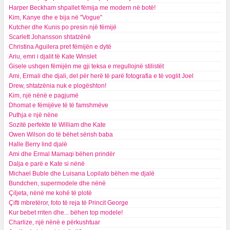
Harper Beckham shpallet fëmija me modern në botë!
Kim, Kanye dhe e bija në "Vogue"
Kutcher dhe Kunis po presin një fëmijë
Scarlett Johansson shtatzënë
Christina Aguilera pret fëmijën e dytë
Ariu, emri i djalit të Kate Winslet
Gisele ushqen fëmijën me gji teksa e rregullojnë stilistët
Ami, Ermali dhe djali, del për herë të parë fotografia e të voglit Joel
Drew, shtatzënia nuk e plogështon!
Kim, një nënë e pagjumë
Dhomat e fëmijëve të të famshmëve
Puthja e një nëne
Sozitë perfekte të William dhe Kate
Owen Wilson do të bëhet sërish baba
Halle Berry lind djalë
Ami dhe Ermal Mamaqi bëhen prindër
Dalja e parë e Kate si nënë
Michael Buble dhe Luisana Lopilato bëhen me djalë
Bundchen, supermodele dhe nënë
Çiljeta, nënë me kohë të plotë
Çifti mbretëror, foto të reja të Princit George
Kur bebet rriten dhe... bëhen top modele!
Charlize, një nënë e përkushtuar