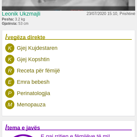
Leonik Ukzmajli
23/07/2020 15:10, Prishtinë
Pesha:
3.2 kg
Gjatësia:
53 cm
/
vegëza direkte
K
Gjej Kujdestaren
K
Gjej Kopshtin
R
Receta për fëmijë
E
Emra bebesh
P
Perinatologjia
M
Menopauza
/
tema e javës
E qaj rritjen e fëmijëve të mi!