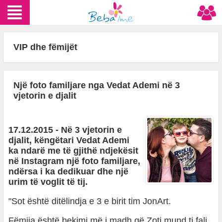
VIP dhe fëmijët
Një foto familjare nga Vedat Ademi në 3
vjetorin e djalit
17.12.2015 - Në 3 vjetorin e
djalit, këngëtari Vedat Ademi
ka ndarë me të gjithë ndjekësit
në Instagram një foto familjare,
ndërsa i ka dedikuar dhe një
urim të voglit të tij.
"Sot është ditëlindja e 3 e birit tim JonArt.
Fëmija është bekimi më i madh që Zoti mund ti fali