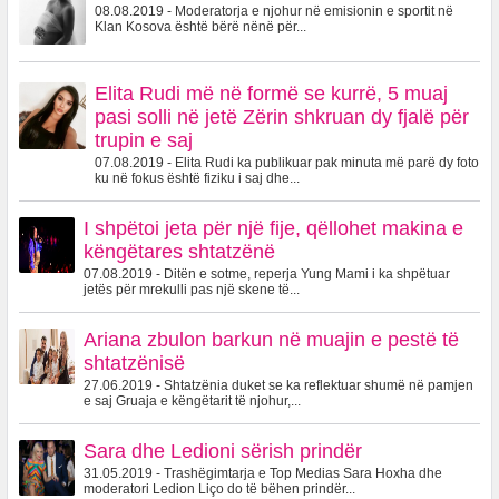
08.08.2019 - Moderatorja e njohur në emisionin e sportit në
Klan Kosova është bërë nënë për...
Elita Rudi më në formë se kurrë, 5 muaj
pasi solli në jetë Zërin shkruan dy fjalë për
trupin e saj
07.08.2019 - Elita Rudi ka publikuar pak minuta më parë dy foto
ku në fokus është fiziku i saj dhe...
I shpëtoi jeta për një fije, qëllohet makina e
këngëtares shtatzënë
07.08.2019 - Ditën e sotme, reperja Yung Mami i ka shpëtuar
jetës për mrekulli pas një skene të...
Ariana zbulon barkun në muajin e pestë të
shtatzënisë
27.06.2019 - Shtatzënia duket se ka reflektuar shumë në pamjen
e saj Gruaja e këngëtarit të njohur,...
Sara dhe Ledioni sërish prindër
31.05.2019 - Trashëgimtarja e Top Medias Sara Hoxha dhe
moderatori Ledion Liço do të bëhen prindër...