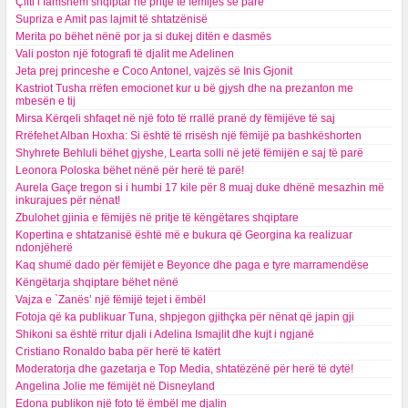
Çifti i famshëm shqiptar në pritje të fëmijës së parë
Supriza e Amit pas lajmit të shtatzënisë
Merita po bëhet nënë por ja si dukej ditën e dasmës
Vali poston një fotografi të djalit me Adelinen
Jeta prej princeshe e Coco Antonel, vajzës së Inis Gjonit
Kastriot Tusha rrëfen emocionet kur u bë gjysh dhe na prezanton me
mbesën e tij
Mirsa Kërqeli shfaqet në një foto të rrallë pranë dy fëmijëve të saj
Rrëfehet Alban Hoxha: Si është të rrisësh një fëmijë pa bashkëshorten
Shyhrete Behluli bëhet gjyshe, Learta solli në jetë fëmijën e saj të parë
Leonora Poloska bëhet nënë për herë të parë!
Aurela Gaçe tregon si i humbi 17 kile për 8 muaj duke dhënë mesazhin më
inkurajues për nënat!
Zbulohet gjinia e fëmijës në pritje të këngëtares shqiptare
Kopertina e shtatzanisë është më e bukura që Georgina ka realizuar
ndonjëherë
Kaq shumë dado për fëmijët e Beyonce dhe paga e tyre marramendëse
Këngëtarja shqiptare bëhet nënë
Vajza e `Zanës’ një fëmijë tejet i ëmbël
Fotoja që ka publikuar Tuna, shpjegon gjithçka për nënat që japin gji
Shikoni sa është rritur djali i Adelina Ismajlit dhe kujt i ngjanë
Cristiano Ronaldo baba për herë të katërt
Moderatorja dhe gazetarja e Top Media, shtatëzënë për herë të dytë!
Angelina Jolie me fëmijët në Disneyland
Edona publikon një foto të ëmbël me djalin