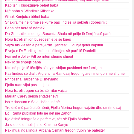
Kapiteni i kuqezinjve bëhet baba
Një baba si Wladimir Klitschko
Glauk Konjufca bëhet baba
Shakira më në formë se kurrë pas lindjes, ja sekreti i dobësimit
Baba për herë të nëntë?
Da Ghost dhe modelja Saranda Shala në pritje të fëmijës së parë
Nora Istrefi shijon buzëqeshjet e së bijës
Vajza nis klasën e parë, Ardit Gjebrea: Filloi një tjetër kapitull
E veja e Dr.Florit i gëzohet ditëlindjes së parë të Danielit
Fëmijët e Jolie- Pitt po rriten shumë shpejt
Ne-Yo së shpejti baba
Kim në pritje të fëmijës së dyte, shijon pushimet me familjen
Pas lindjes së djalit, Argjentina Ramosaj tregon çfarë i mungon më shumë
Princesha Harper në Disneyland
Fjolla ruan vijat pas lindjes
Nora Istrefi tregon sa është rritur vajza
Mariah Carey sërish shtatzënë?!
Ish e dashura e Seldit bëhet nënë
Tre ditë më parë u bë nënë, Fjolla Morina tregon vajzën dhe emrin e saj
Edi Rama publikon foto në det me Zahon
Kjo është fotografia e parë e vajzës së Fjolla Morinës
Ja si do të quhet djali e Kim dhe Kanye
Pak muaj nga lindja, Arbana Osmani tregon trupin në palestër