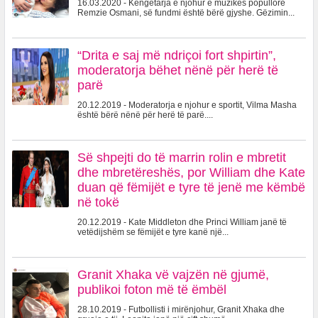
16.03.2020 - Këngëtarja e njohur e muzikës popullore
Remzie Osmani, së fundmi është bërë gjyshe. Gëzimin...
“Drita e saj më ndriçoi fort shpirtin”,
moderatorja bëhet nënë për herë të
parë
20.12.2019 - Moderatorja e njohur e sportit, Vilma Masha
është bërë nënë për herë të parë....
Së shpejti do të marrin rolin e mbretit
dhe mbretëreshës, por William dhe Kate
duan që fëmijët e tyre të jenë me këmbë
në tokë
20.12.2019 - Kate Middleton dhe Princi William janë të
vetëdijshëm se fëmijët e tyre kanë një...
Granit Xhaka vë vajzën në gjumë,
publikoi foton më të ëmbël
28.10.2019 - Futbollisti i mirënjohur, Granit Xhaka dhe