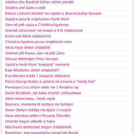
​Adelina dhe Bardhyli bëhen sërish prindër
Shakira pret djalin e dytë
Edona Llalloshi bashkë me vajzën u dhuron puthje fansave
Hapat e para të vogëlushes North West
Vjen në jetë vajza e Christina Aguileras
Scarlett Johansson në muajin e 9 të shtatzanisë
Kunis nuk fsheh shtatzëninë
Christina Aguilera pozon krejtësisht nudo
Alicia Keys sërish shtatzënë
Shtohet çifti Rama, vjen në jetë Zaho
Gëzuar ditëlindjen Princ George!
Vajzat e Heidi Klum “kopjojnë” mamanë
Kate Middleton sërish shtatzënë?
Eva Mendes është 7 muajshe shtatzënë
Princi George feston 1-vjetorin në koverin e “Vanity Fair”
Penelope Cruz shijon detin me 2 fëmijët e saj
David Beckham, një baba shumë i përkushtuar
Albini bëhet baba, i lindë vajzë
Beyonce, momente të lumtura me familjen
Gwen Stefani shëtitje me djalin 3 muajsh
Hera ndryshon jetën e Rezarta Shkurtës
Orlando tregon aftësitë si baba
Mila Kunis dorëzohet; tregon shtatzëninë
Bundchen, nga pasarelat te parqet për fëmijë