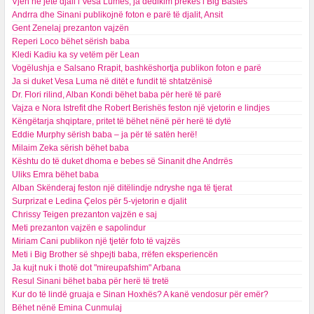
Vjen në jetë djali i Vesa Lumës, ja dedikim prekës i Big Bastës
Andrra dhe Sinani publikojnë foton e parë të djalit, Ansit
Gent Zenelaj prezanton vajzën
Reperi Loco bëhet sërish baba
Kledi Kadiu ka sy vetëm për Lean
Vogëlushja e Salsano Rrapit, bashkëshortja publikon foton e parë
Ja si duket Vesa Luma në ditët e fundit të shtatzënisë
Dr. Flori rilind, Alban Kondi bëhet baba për herë të parë
Vajza e Nora Istrefit dhe Robert Berishës feston një vjetorin e lindjes
Këngëtarja shqiptare, pritet të bëhet nënë për herë të dytë
Eddie Murphy sërish baba – ja për të satën herë!
Milaim Zeka sërish bëhet baba
Kështu do të duket dhoma e bebes së Sinanit dhe Andrrës
Uliks Emra bëhet baba
Alban Skënderaj feston një ditëlindje ndryshe nga të tjerat
Surprizat e Ledina Çelos për 5-vjetorin e djalit
Chrissy Teigen prezanton vajzën e saj
Meti prezanton vajzën e sapolindur
Miriam Cani publikon një tjetër foto të vajzës
Meti i Big Brother së shpejti baba, rrëfen eksperiencën
Ja kujt nuk i thotë dot "mireupafshim" Arbana
Resul Sinani bëhet baba për herë të tretë
Kur do të lindë gruaja e Sinan Hoxhës? A kanë vendosur për emër?
Bëhet nënë Emina Cunmulaj