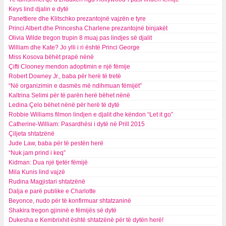
Keys lind djalin e dytë
Panettiere dhe Klitschko prezantojnë vajzën e tyre
Princi Albert dhe Princesha Charlene prezantojnë binjakët
Olivia Wilde tregon trupin 8 muaj pas lindjes së djalit
William dhe Kate? Jo ylli i ri është Princi George
Miss Kosova bëhët prapë nënë
Çifti Clooney mendon adoptimin e një fëmije
Robert Downey Jr., baba për herë të tretë
“Në organizimin e dasmës më ndihmuan fëmijët”
Kaltrina Selimi për të parën herë bëhet nënë
Ledina Çelo bëhet nënë për herë të dytë
Robbie Williams filmon lindjen e djalit dhe këndon “Let it go”
Catherine-William: Pasardhësi i dytë në Prill 2015
Çiljeta shtatzënë
Jude Law, baba për të pestën herë
“Nuk jam prind i keq”
Kidman: Dua një tjetër fëmijë
Mila Kunis lind vajzë
Rudina Magjistari shtatzënë
Dalja e parë publike e Charlotte
Beyonce, nudo për të konfirmuar shtatzaninë
Shakira tregon gjininë e fëmijës së dytë
Dukesha e Kembrixhit është shtatzënë për të dytën herë!