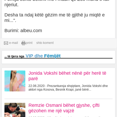
njeriut.
Desha ta ndaj këtë gëzim me të gjithë ju miqtë e
mi...".
Burimi: albeu.com
e-mail
print
shto koment
VIP dhe
Fëmijët
... të tjera nga
Jonida Vokshi bëhet nënë për herë të
parë
22.06.2020 - Prezantuesja shqiptare, Jonida Vokshi dhe
aktori nga Kosova, Besnik Krapi, janë bërë...
Remzie Osmani bëhet gjyshe, çifti
gëzohen me një vajzë