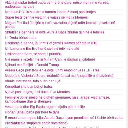
Aktori shqiptar bëhet baba për herë të parë, mësoni emrin e vajzës, i
padëgjuar më parë
Mirjeta e BB: Ja si e arrita formën ideale 6 muaj pas lindjes
Super festë për një vjetorin e vajzës së Fjolla Morinës
Megan Fox lind fëmijën e tretë, vazhdon të jetë ndër femrat më seksi në
planet
Shtatzënë për herë të dytë, Aurela Gaçe zbulon gjininë e fëmijës
Ilir Deda bëhet baba
Ditëlindja e Zahos, ja urimi i veçantë i Ramës për djalin e tij
Ish banorja e Big Brother 6 sjell në jetë një djalë
Ledioni dhe Sara, së shpejti prindër!
Një mami e lezetshme si Miriam Cani, e dashur si çdoherë
Njihuni me fëmijët e Donald Trump
Aurela Gaçe pret fëmijën e dytë, urimi emocionues i Eli Farës
Modelja e Victoria’s Secret mahnitë fansat me fotografitë e shtatzënisë
Alanis Morissette, foto nudo nën ujë
Këngëtari shqiptar bëhet baba
6 javë pas lindjes, ja si duket Eva Mendes
Fëmijët e Joliet mësojnë gjuhën gjermane, ruse, arabe, vietnameze,
kamboxhiane dhe të shenjave
Vesa Luma dhe Big Basta nxjerrin djalin për shëtitje
Florjan Binaj, baba për herë të dytë
E emocionuar nga e bija, Aurela Gaçe thyen premtimin që i kishte bërë vetes
Prezantuesja shqiptare është shtatzënë?