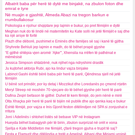
Albatrit baba për herë të dytë me binjakë, na zbulon foton dhe
emrat e tyre
Në muajin e gjashtë, Almeda Abazi na tregon barkun e
rrumbullakosur
Psikologia e njohur shqiptare jep lajmin e bukur, po pret fëmijën e dytë
Meghan nuk do të lindë në maternitetin ku Kate solli në jetë fëmijët e saj dhe
ka një arsye të fortë
Plazh dhe dëborë, pushimet e Eminës dhe familjes së saj i kanë të gjitha
Shyhrete Behluli jep lajmin e madh, do të bëhet prapë gjyshe
“E gjithë shtëpia vjen aromë ‘Ajke'", Xhensila na rrëfen të pathënat e
mëmësisë
Jessica Simpson shtatzënë, nuk njihet nga ndryshimi drastik
Ju kujtohet aktorja Rubi, ajo ka lindur vajza binjake
Labinot Gashi është bërë baba për herë të parë, Qëndresa sjell në jetë
fëmijën
U bënë sot prindër, por ky detaj i Mozzikut dhe Loredanës po çmend rrjetin
Meryl Streep në moshën 70-vjeçare do të bëhet gjyshe për herë të parë
Dafina Zeqiri befason të gjithë: Duhet të kem fëmijë, do jem nënë e mirë
Olta Xhaçka për herë të parë të bijën në publik dhe ajo qenka kaq e bukur
Është fëmijë, por vajza e Inis Gjonit feston ditëlindjen në SPA si zonjushat e
rritura
Joni i Adelinës i shtohet listës së bebave VIP në Instagram
Hueyda bëhet babagjysh për të birin, zbulon surprizat në orët e vona
Sjellja e Kate Middleton me fëmijët, çfarë tregon gjuha e trupit të saj?
Festa e Flamurit dhe ditëlindja e tretë e Amelisë, Albani dhe Miriami urojnë