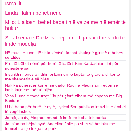
Ismailit
Linda Halimi bëhet nënë
Milot Llalloshi bëhet baba i një vajze me një emër të
bukur
Shtatzënia e Diellzës drejt fundit, ja kur dhe si do të
lindë modelja
Në muajt e fundit të shtatzënisë, fansat zbulojnë gjininë e bebes
së Elitës
Pret të bëhet nënë për herë të katërt, Kim Kardashian flet për
ndjesitë e saj
Instinkti i nënës e ndihmoi Eminën të kuptonte çfarë s`shkonte
me shëndetin e së bijës
Nuk ka punësuar kurrë një dado! Rudina Magjistari tregon se
kush kujdeset për të bijën
Vesa Luma e thotë troç: “Ja për çfarë zihem më shpesh me Big
Basta-n”
U bë baba për herë të dytë, Lyrical Son publikon imazhin e ëmbël
të vogëlushes
Jo një, as dy, Meghan mund të ketë tre beba tek barku
Jo, s’po na bëjnë sytë! Angelina Jolie po shet së bashku me
fëmijët në një tezgë në park