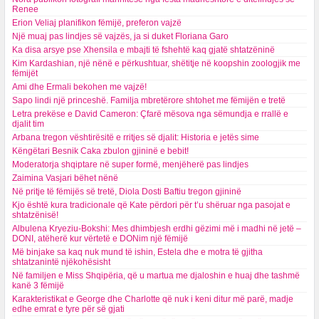
Renee
Erion Veliaj planifikon fëmijë, preferon vajzë
Një muaj pas lindjes së vajzës, ja si duket Floriana Garo
Ka disa arsye pse Xhensila e mbajti të fshehtë kaq gjatë shtatzëninë
Kim Kardashian, një nënë e përkushtuar, shëtitje në koopshin zoologjik me
fëmijët
Ami dhe Ermali bekohen me vajzë!
Sapo lindi një princeshë. Familja mbretërore shtohet me fëmijën e tretë
Letra prekëse e David Cameron: Çfarë mësova nga sëmundja e rrallë e
djalit tim
Arbana tregon vështirësitë e rritjes së djalit: Historia e jetës sime
Këngëtari Besnik Caka zbulon gjininë e bebit!
Moderatorja shqiptare në super formë, menjëherë pas lindjes
Zaimina Vasjari bëhet nënë
Në pritje të fëmijës së tretë, Diola Dosti Baftiu tregon gjininë
Kjo është kura tradicionale që Kate përdori për t’u shëruar nga pasojat e
shtatzënisë!
Albulena Kryeziu-Bokshi: Mes dhimbjesh erdhi gëzimi më i madhi në jetë –
DONI, atëherë kur vërtetë e DONim një fëmijë
Më binjake sa kaq nuk mund të ishin, Estela dhe e motra të gjitha
shtatzanintë njëkohësisht
Në familjen e Miss Shqipëria, që u martua me djaloshin e huaj dhe tashmë
kanë 3 fëmijë
Karakteristikat e George dhe Charlotte që nuk i keni ditur më parë, madje
edhe emrat e tyre për së gjati