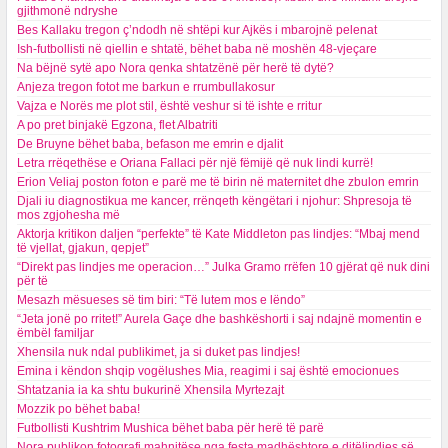
gjithmonë ndryshe
Bes Kallaku tregon ç’ndodh në shtëpi kur Ajkës i mbarojnë pelenat
Ish-futbollisti në qiellin e shtatë, bëhet baba në moshën 48-vjeçare
Na bëjnë sytë apo Nora qenka shtatzënë për herë të dytë?
Anjeza tregon fotot me barkun e rrumbullakosur
Vajza e Norës me plot stil, është veshur si të ishte e rritur
A po pret binjakë Egzona, flet Albatriti
De Bruyne bëhet baba, befason me emrin e djalit
Letra rrëqethëse e Oriana Fallaci për një fëmijë që nuk lindi kurrë!
Erion Veliaj poston foton e parë me të birin në maternitet dhe zbulon emrin
Djali iu diagnostikua me kancer, rrënqeth këngëtari i njohur: Shpresoja të
mos zgjohesha më
Aktorja kritikon daljen “perfekte” të Kate Middleton pas lindjes: “Mbaj mend
të vjellat, gjakun, qepjet”
“Direkt pas lindjes me operacion…” Julka Gramo rrëfen 10 gjërat që nuk dini
për të
Mesazh mësueses së tim biri: “Të lutem mos e lëndo”
“Jeta jonë po rritet!” Aurela Gaçe dhe bashkëshorti i saj ndajnë momentin e
ëmbël familjar
Xhensila nuk ndal publikimet, ja si duket pas lindjes!
Emina i këndon shqip vogëlushes Mia, reagimi i saj është emocionues
Shtatzania ia ka shtu bukurinë Xhensila Myrtezajt
Mozzik po bëhet baba!
Futbollisti Kushtrim Mushica bëhet baba për herë të parë
Nora publikon fotografi mahnitëse nga festa madhështore e ditëlindjes së