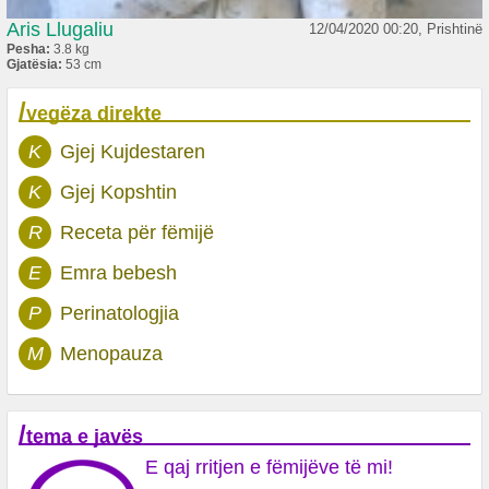
Aris Llugaliu
12/04/2020 00:20, Prishtinë
Pesha:
3.8 kg
Gjatësia:
53 cm
/
vegëza direkte
K
Gjej Kujdestaren
K
Gjej Kopshtin
R
Receta për fëmijë
E
Emra bebesh
P
Perinatologjia
M
Menopauza
/
tema e javës
E qaj rritjen e fëmijëve të mi!