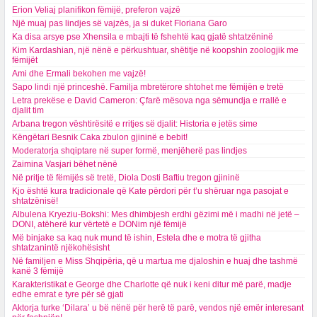
Erion Veliaj planifikon fëmijë, preferon vajzë
Një muaj pas lindjes së vajzës, ja si duket Floriana Garo
Ka disa arsye pse Xhensila e mbajti të fshehtë kaq gjatë shtatzëninë
Kim Kardashian, një nënë e përkushtuar, shëtitje në koopshin zoologjik me
fëmijët
Ami dhe Ermali bekohen me vajzë!
Sapo lindi një princeshë. Familja mbretërore shtohet me fëmijën e tretë
Letra prekëse e David Cameron: Çfarë mësova nga sëmundja e rrallë e
djalit tim
Arbana tregon vështirësitë e rritjes së djalit: Historia e jetës sime
Këngëtari Besnik Caka zbulon gjininë e bebit!
Moderatorja shqiptare në super formë, menjëherë pas lindjes
Zaimina Vasjari bëhet nënë
Në pritje të fëmijës së tretë, Diola Dosti Baftiu tregon gjininë
Kjo është kura tradicionale që Kate përdori për t’u shëruar nga pasojat e
shtatzënisë!
Albulena Kryeziu-Bokshi: Mes dhimbjesh erdhi gëzimi më i madhi në jetë –
DONI, atëherë kur vërtetë e DONim një fëmijë
Më binjake sa kaq nuk mund të ishin, Estela dhe e motra të gjitha
shtatzanintë njëkohësisht
Në familjen e Miss Shqipëria, që u martua me djaloshin e huaj dhe tashmë
kanë 3 fëmijë
Karakteristikat e George dhe Charlotte që nuk i keni ditur më parë, madje
edhe emrat e tyre për së gjati
Aktorja turke ‘Dilara’ u bë nënë për herë të parë, vendos një emër interesant