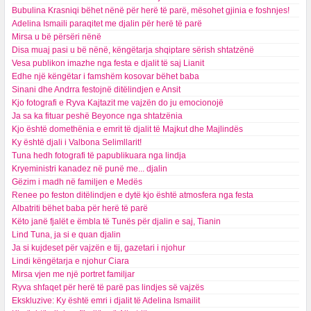
Bubulina Krasniqi bëhet nënë për herë të parë, mësohet gjinia e foshnjes!
Adelina Ismaili paraqitet me djalin për herë të parë
Mirsa u bë përsëri nënë
Disa muaj pasi u bë nënë, këngëtarja shqiptare sërish shtatzënë
Vesa publikon imazhe nga festa e djalit të saj Lianit
Edhe një këngëtar i famshëm kosovar bëhet baba
Sinani dhe Andrra festojnë ditëlindjen e Ansit
Kjo fotografi e Ryva Kajtazit me vajzën do ju emocionojë
Ja sa ka fituar peshë Beyonce nga shtatzënia
Kjo është domethënia e emrit të djalit të Majkut dhe Majlindës
Ky është djali i Valbona Selimllarit!
Tuna hedh fotografi të papublikuara nga lindja
Kryeministri kanadez në punë me... djalin
Gëzim i madh në familjen e Medës
Renee po feston ditëlindjen e dytë kjo është atmosfera nga festa
Albatriti bëhet baba për herë të parë
Këto janë fjalët e ëmbla të Tunës për djalin e saj, Tianin
Lind Tuna, ja si e quan djalin
Ja si kujdeset për vajzën e tij, gazetari i njohur
Lindi këngëtarja e njohur Ciara
Mirsa vjen me një portret familjar
Ryva shfaqet për herë të parë pas lindjes së vajzës
Ekskluzive: Ky është emri i djalit të Adelina Ismailit