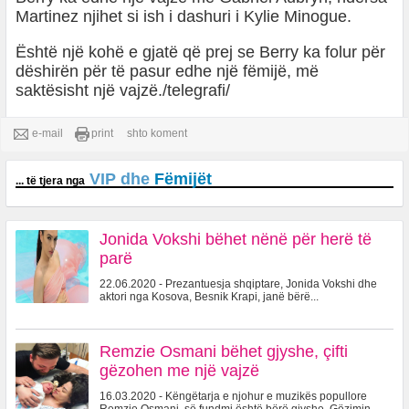
Martinez njihet si ish i dashuri i Kylie Minogue.
Është një kohë e gjatë që prej se Berry ka folur për
dëshirën për të pasur edhe një fëmijë, më
saktësisht një vajzë./telegrafi/
e-mail
print
shto koment
VIP dhe
Fëmijët
... të tjera nga
Jonida Vokshi bëhet nënë për herë të
parë
22.06.2020 - Prezantuesja shqiptare, Jonida Vokshi dhe
aktori nga Kosova, Besnik Krapi, janë bërë...
Remzie Osmani bëhet gjyshe, çifti
gëzohen me një vajzë
16.03.2020 - Këngëtarja e njohur e muzikës popullore