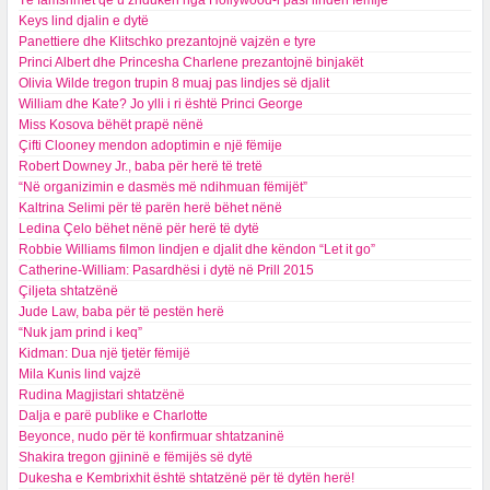
Të famshmet që u zhdukën nga Hollywood-i pasi lindën fëmijë
Keys lind djalin e dytë
Panettiere dhe Klitschko prezantojnë vajzën e tyre
Princi Albert dhe Princesha Charlene prezantojnë binjakët
Olivia Wilde tregon trupin 8 muaj pas lindjes së djalit
William dhe Kate? Jo ylli i ri është Princi George
Miss Kosova bëhët prapë nënë
Çifti Clooney mendon adoptimin e një fëmije
Robert Downey Jr., baba për herë të tretë
“Në organizimin e dasmës më ndihmuan fëmijët”
Kaltrina Selimi për të parën herë bëhet nënë
Ledina Çelo bëhet nënë për herë të dytë
Robbie Williams filmon lindjen e djalit dhe këndon “Let it go”
Catherine-William: Pasardhësi i dytë në Prill 2015
Çiljeta shtatzënë
Jude Law, baba për të pestën herë
“Nuk jam prind i keq”
Kidman: Dua një tjetër fëmijë
Mila Kunis lind vajzë
Rudina Magjistari shtatzënë
Dalja e parë publike e Charlotte
Beyonce, nudo për të konfirmuar shtatzaninë
Shakira tregon gjininë e fëmijës së dytë
Dukesha e Kembrixhit është shtatzënë për të dytën herë!