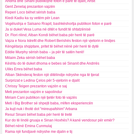
Andrra dhe Sinani publikojnë foton e parë të djalit, Ansit
Gent Zenelaj prezanton vajzën
Reperi Loco bëhet sërish baba
Kledi Kadiu ka sy vetëm për Lean
Vogëlushja e Salsano Rrapit, bashkëshortja publikon foton e parë
Ja si duket Vesa Luma në ditët e fundit të shtatzënisë
Dr. Flori rilind, Alban Kondi bëhet baba për herë të parë
Vajza e Nora Istrefit dhe Robert Berishës feston një vjetorin e lindjes
Këngëtarja shqiptare, pritet të bëhet nënë për herë të dytë
Eddie Murphy sërish baba – ja për të satën herë!
Milaim Zeka sërish bëhet baba
Kështu do të duket dhoma e bebes së Sinanit dhe Andrrës
Uliks Emra bëhet baba
Alban Skënderaj feston një ditëlindje ndryshe nga të tjerat
Surprizat e Ledina Çelos për 5-vjetorin e djalit
Chrissy Teigen prezanton vajzën e saj
Meti prezanton vajzën e sapolindur
Miriam Cani publikon një tjetër foto të vajzës
Meti i Big Brother së shpejti baba, rrëfen eksperiencën
Ja kujt nuk i thotë dot "mireupafshim" Arbana
Resul Sinani bëhet baba për herë të tretë
Kur do të lindë gruaja e Sinan Hoxhës? A kanë vendosur për emër?
Bëhet nënë Emina Cunmulaj
Rama një fundjavë ndryshe me djalin e tij