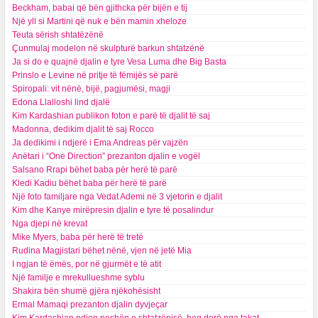
Beckham, babai që bën gjithcka për bijën e tij
Një yll si Martini që nuk e bën mamin xheloze
Teuta sërish shtatëzënë
Çunmulaj modelon në skulpturë barkun shtatzënë
Ja si do e quajnë djalin e tyre Vesa Luma dhe Big Basta
Prinslo e Levine në pritje të fëmijës së parë
Spiropali: vit nënë, bijë, pagjumësi, magji
Edona Llalloshi lind djalë
Kim Kardashian publikon foton e parë të djalit të saj
Madonna, dedikim djalit të saj Rocco
Ja dedikimi i ndjerë i Ema Andreas për vajzën
Anëtari i “One Direction” prezanton djalin e vogël
Salsano Rrapi bëhet baba për herë të parë
Kledi Kadiu bëhet baba për herë të parë
Një foto familjare nga Vedat Ademi në 3 vjetorin e djalit
Kim dhe Kanye mirëpresin djalin e tyre të posalindur
Nga djepi në krevat
Mike Myers, baba për herë të tretë
Rudina Magjistari bëhet nënë, vjen në jetë Mia
I ngjan të ëmës, por në gjurmët e të atit
Një familje e mrekullueshme syblu
Shakira bën shumë gjëra njëkohësisht
Ermal Mamaqi prezanton djalin dyvjeçar