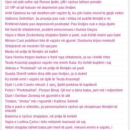
Vjen në jetë edhe një Renee tjetër, çifti i njohur bëhen prindër
10 VIP-at që kaluan në depresion pas lindjes
Ardit Gjebrea ka një dedikim për vajzën tij, ku çdo baba mund ta gjejë veten
Valbona Selimllari: Ja arsyeja pse nuk i shfaq në publik fëmijët e mi
Rrëfehet Adele pas depresionit postnatal: Pas lindjes nuk e doja djalin
Në fund të shtatzënisë, postimi emocionues i Aurela Gaçes
Vajza e Mark Zuckerberg shqipton fjalën e parë, nuk është mami apo babi
Miriam Cani publikon foto të vajzës në gjumë: Dashuria krijon mrekulli
Shtatzënë në moshën 50-vjeçare
Meda në pritje të fëmijës së katërt
Sara Hoxha tregon barkun e fryrë nga shtatzania, ja sa i është rritur
Teuta Krasniqi pagëzoi vajzën me emrin Kaia: Ky është kuptimi i saj
Aktorja e “Portokalli”-së në pritje të fëmijës së parë
Suada Sherifi vetëm disa ditë pas lindjes, ja si duket
Ky është emri i vajzës së dytë të Teuta Krasniqit
Djali i Lorik Canës mbush 1 vjeç, fjalët prekëse të kapitenit
Polici i “Portokallisë”, Florjan Binaj: Që kur u bëra baba, jam më i ndjeshëm
Djali i Gentian Zenelaj në gjurmët e të atit
Tristani, "shoku" më i ngushtë i Kaltrina Selimit
Dita e parë e shkollës, ja personazhet e njohur që shoqëruan fëmijët në
shkollë
Balerina e njohur shqiptare, në pritje të ëmbël
Vajza e Ledina Çelos i bën reklamë mamasë së saj
Aktori shqiptar bëhet baba për herë të parë, mësoni emrin e vajzës, i