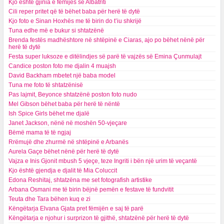
Kjo është gjinia e fëmijës së Albatriti
Cili reper pritet që të bëhet baba për herë të dytë
Kjo foto e Sinan Hoxhës me të birin do t’iu shkrijë
Tuna edhe më e bukur si shtatzënë
Brenda festës madhështore në shtëpinë e Ciaras, ajo po bëhet nënë për
herë të dytë
Festa super luksoze e ditëlindjes së parë të vajzës së Emina Çunmulajt
Candice poston foto me djalin 4 muajsh
David Backham mbetet një baba model
Tuna me foto të shtatzënisë
Pas lajmit, Beyonce shtatzënë poston foto nudo
Mel Gibson bëhet baba për herë të nëntë
Ish Spice Girls bëhet me djalë
Janet Jackson, nënë në moshën 50-vjeçare
Bëmë mama të të ngjaj
Rrëmujë dhe zhurmë në shtëpinë e Arbanës
Aurela Gaçe bëhet nënë për herë të dytë
Vajza e Inis Gjonit mbush 5 vjeçe, teze Ingriti i bën një urim të veçantë
Kjo është gjendja e djalit të Mia Coluccit
Edona Reshitaj, shtatzëna me set fotografish artistike
Arbana Osmani me të birin bëjnë pemën e festave të fundvitit
Teuta dhe Tara bëhen kuq e zi
Këngëtarja Elvana Gjata pret fëmijën e saj të parë
Këngëtarja e njohur i surprizon të gjithë, shtatzënë për herë të dytë