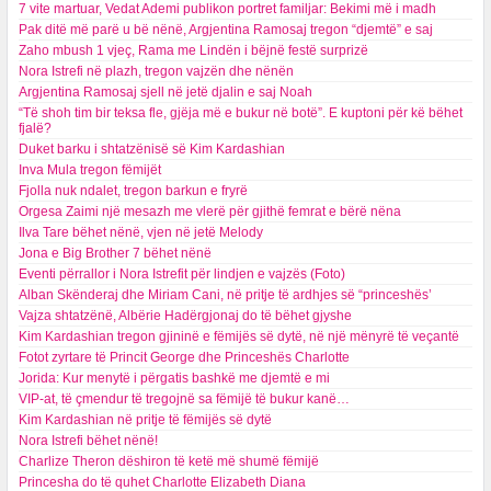
7 vite martuar, Vedat Ademi publikon portret familjar: Bekimi më i madh
Pak ditë më parë u bë nënë, Argjentina Ramosaj tregon “djemtë” e saj
Zaho mbush 1 vjeç, Rama me Lindën i bëjnë festë surprizë
Nora Istrefi në plazh, tregon vajzën dhe nënën
Argjentina Ramosaj sjell në jetë djalin e saj Noah
“Të shoh tim bir teksa fle, gjëja më e bukur në botë”. E kuptoni për kë bëhet
fjalë?
Duket barku i shtatzënisë së Kim Kardashian
Inva Mula tregon fëmijët
Fjolla nuk ndalet, tregon barkun e fryrë
Orgesa Zaimi një mesazh me vlerë për gjithë femrat e bërë nëna
Ilva Tare bëhet nënë, vjen në jetë Melody
Jona e Big Brother 7 bëhet nënë
Eventi përrallor i Nora Istrefit për lindjen e vajzës (Foto)
Alban Skënderaj dhe Miriam Cani, në pritje të ardhjes së “princeshës’
Vajza shtatzënë, Albërie Hadërgjonaj do të bëhet gjyshe
Kim Kardashian tregon gjininë e fëmijës së dytë, në një mënyrë të veçantë
Fotot zyrtare të Princit George dhe Princeshës Charlotte
Jorida: Kur menytë i përgatis bashkë me djemtë e mi
VIP-at, të çmendur të tregojnë sa fëmijë të bukur kanë…
Kim Kardashian në pritje të fëmijës së dytë
Nora Istrefi bëhet nënë!
Charlize Theron dëshiron të ketë më shumë fëmijë
Princesha do të quhet Charlotte Elizabeth Diana