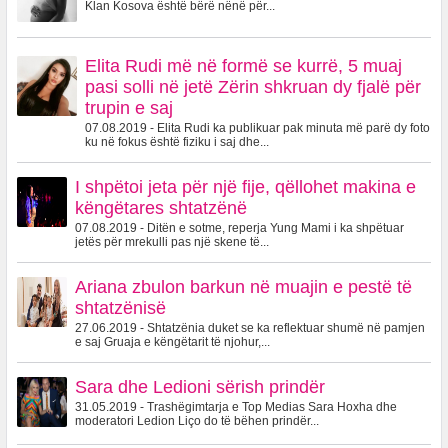
Klan Kosova është bërë nënë për...
Elita Rudi më në formë se kurrë, 5 muaj
pasi solli në jetë Zërin shkruan dy fjalë për
trupin e saj
07.08.2019 - Elita Rudi ka publikuar pak minuta më parë dy foto
ku në fokus është fiziku i saj dhe...
I shpëtoi jeta për një fije, qëllohet makina e
këngëtares shtatzënë
07.08.2019 - Ditën e sotme, reperja Yung Mami i ka shpëtuar
jetës për mrekulli pas një skene të...
Ariana zbulon barkun në muajin e pestë të
shtatzënisë
27.06.2019 - Shtatzënia duket se ka reflektuar shumë në pamjen
e saj Gruaja e këngëtarit të njohur,...
Sara dhe Ledioni sërish prindër
31.05.2019 - Trashëgimtarja e Top Medias Sara Hoxha dhe
moderatori Ledion Liço do të bëhen prindër...