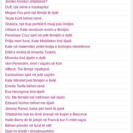
Jenifer Aniston shtatzënë?
Duff, një nënë e rraskapitur
Megan Fox pret një fëmijë të dytë
Teuta Kurti bëhet nënë
Shakira, një trup perfekt 6 muaj pas lindjes
Uilliam e Kate vendosin emrin e fëmijës
Penelope Cruz sjell në jetë fëmijën e dytë
Pritja merr fund, Kate Middleton lind djalë
Kate në maternitet, pritet lindja e foshnjes mbretërore
Ditët e ëmbla të Amarda Toskës
Miranda lind djalin e dytë
Veri-Perëndim, emri i vajzës së Kim
Affleck: Tre fëmijë mjaftojnë
Kardashian sjell në jetë vajzën
Kate Winslet pret fëmijën e tretë
Eneda Tarifa bëhet nënë
Eva Herzigova lind djalë
Vic: Me fëmijët më ndihmon një dado
Edward Norton bëhet me djalë
Jeremy Rener, baba për herë të parë
Shtatzënia nuk ka lënë shenjë në trupin e Beyonce
Halle Berry do të jetojë në Francë kur t’i rritet vajza
Bëhen prindër në fund të vitit
Djali im është i shoqërueshëm