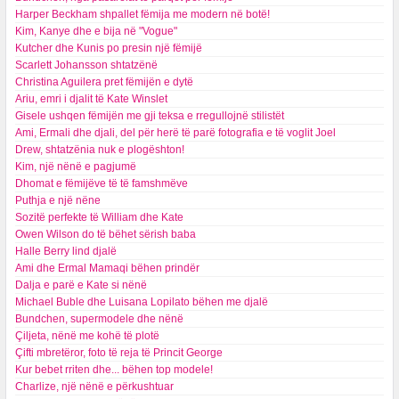
Harper Beckham shpallet fëmija me modern në botë!
Kim, Kanye dhe e bija në "Vogue"
Kutcher dhe Kunis po presin një fëmijë
Scarlett Johansson shtatzënë
Christina Aguilera pret fëmijën e dytë
Ariu, emri i djalit të Kate Winslet
Gisele ushqen fëmijën me gji teksa e rregullojnë stilistët
Ami, Ermali dhe djali, del për herë të parë fotografia e të voglit Joel
Drew, shtatzënia nuk e plogështon!
Kim, një nënë e pagjumë
Dhomat e fëmijëve të të famshmëve
Puthja e një nëne
Sozitë perfekte të William dhe Kate
Owen Wilson do të bëhet sërish baba
Halle Berry lind djalë
Ami dhe Ermal Mamaqi bëhen prindër
Dalja e parë e Kate si nënë
Michael Buble dhe Luisana Lopilato bëhen me djalë
Bundchen, supermodele dhe nënë
Çiljeta, nënë me kohë të plotë
Çifti mbretëror, foto të reja të Princit George
Kur bebet rriten dhe... bëhen top modele!
Charlize, një nënë e përkushtuar