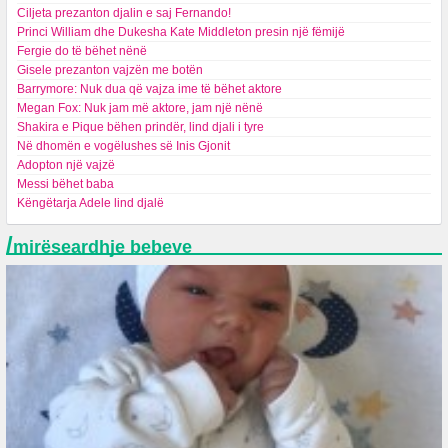
Ciljeta prezanton djalin e saj Fernando!
Princi William dhe Dukesha Kate Middleton presin një fëmijë
Fergie do të bëhet nënë
Gisele prezanton vajzën me botën
Barrymore: Nuk dua që vajza ime të bëhet aktore
Megan Fox: Nuk jam më aktore, jam një nënë
Shakira e Pique bëhen prindër, lind djali i tyre
Në dhomën e vogëlushes së Inis Gjonit
Adopton një vajzë
Messi bëhet baba
Këngëtarja Adele lind djalë
/
mirëseardhje bebeve