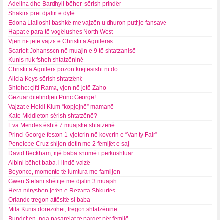
​Adelina dhe Bardhyli bëhen sërish prindër
Shakira pret djalin e dytë
Edona Llalloshi bashkë me vajzën u dhuron puthje fansave
Hapat e para të vogëlushes North West
Vjen në jetë vajza e Christina Aguileras
Scarlett Johansson në muajin e 9 të shtatzanisë
Kunis nuk fsheh shtatzëninë
Christina Aguilera pozon krejtësisht nudo
Alicia Keys sërish shtatzënë
Shtohet çifti Rama, vjen në jetë Zaho
Gëzuar ditëlindjen Princ George!
Vajzat e Heidi Klum “kopjojnë” mamanë
Kate Middleton sërish shtatzënë?
Eva Mendes është 7 muajshe shtatzënë
Princi George feston 1-vjetorin në koverin e “Vanity Fair”
Penelope Cruz shijon detin me 2 fëmijët e saj
David Beckham, një baba shumë i përkushtuar
Albini bëhet baba, i lindë vajzë
Beyonce, momente të lumtura me familjen
Gwen Stefani shëtitje me djalin 3 muajsh
Hera ndryshon jetën e Rezarta Shkurtës
Orlando tregon aftësitë si baba
Mila Kunis dorëzohet; tregon shtatzëninë
Bundchen, nga pasarelat te parqet për fëmijë