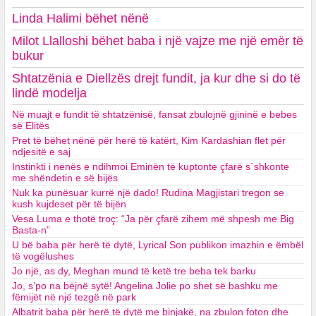
Linda Halimi bëhet nënë
Milot Llalloshi bëhet baba i një vajze me një emër të
bukur
Shtatzënia e Diellzës drejt fundit, ja kur dhe si do të
lindë modelja
Në muajt e fundit të shtatzënisë, fansat zbulojnë gjininë e bebes
së Elitës
Pret të bëhet nënë për herë të katërt, Kim Kardashian flet për
ndjesitë e saj
Instinkti i nënës e ndihmoi Eminën të kuptonte çfarë s`shkonte
me shëndetin e së bijës
Nuk ka punësuar kurrë një dado! Rudina Magjistari tregon se
kush kujdeset për të bijën
Vesa Luma e thotë troç: “Ja për çfarë zihem më shpesh me Big
Basta-n”
U bë baba për herë të dytë, Lyrical Son publikon imazhin e ëmbël
të vogëlushes
Jo një, as dy, Meghan mund të ketë tre beba tek barku
Jo, s’po na bëjnë sytë! Angelina Jolie po shet së bashku me
fëmijët në një tezgë në park
Albatrit baba për herë të dytë me binjakë, na zbulon foton dhe