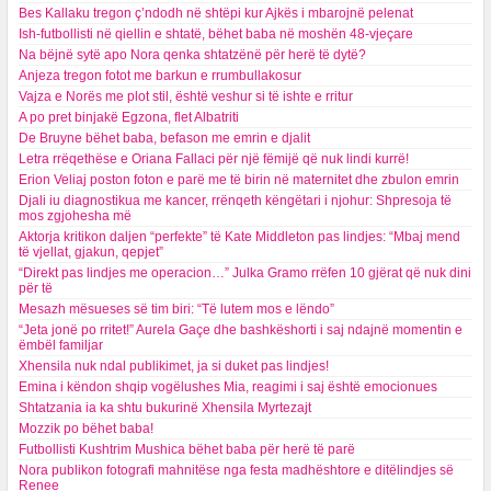
Bes Kallaku tregon ç’ndodh në shtëpi kur Ajkës i mbarojnë pelenat
Ish-futbollisti në qiellin e shtatë, bëhet baba në moshën 48-vjeçare
Na bëjnë sytë apo Nora qenka shtatzënë për herë të dytë?
Anjeza tregon fotot me barkun e rrumbullakosur
Vajza e Norës me plot stil, është veshur si të ishte e rritur
A po pret binjakë Egzona, flet Albatriti
De Bruyne bëhet baba, befason me emrin e djalit
Letra rrëqethëse e Oriana Fallaci për një fëmijë që nuk lindi kurrë!
Erion Veliaj poston foton e parë me të birin në maternitet dhe zbulon emrin
Djali iu diagnostikua me kancer, rrënqeth këngëtari i njohur: Shpresoja të
mos zgjohesha më
Aktorja kritikon daljen “perfekte” të Kate Middleton pas lindjes: “Mbaj mend
të vjellat, gjakun, qepjet”
“Direkt pas lindjes me operacion…” Julka Gramo rrëfen 10 gjërat që nuk dini
për të
Mesazh mësueses së tim biri: “Të lutem mos e lëndo”
“Jeta jonë po rritet!” Aurela Gaçe dhe bashkëshorti i saj ndajnë momentin e
ëmbël familjar
Xhensila nuk ndal publikimet, ja si duket pas lindjes!
Emina i këndon shqip vogëlushes Mia, reagimi i saj është emocionues
Shtatzania ia ka shtu bukurinë Xhensila Myrtezajt
Mozzik po bëhet baba!
Futbollisti Kushtrim Mushica bëhet baba për herë të parë
Nora publikon fotografi mahnitëse nga festa madhështore e ditëlindjes së
Renee