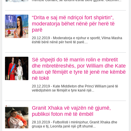
Remzie Osmani, së fundmi është bërë gjyshe. Gëzimin...
“Drita e saj më ndriçoi fort shpirtin”,
moderatorja bëhet nënë për herë të
parë
20.12.2019 - Moderatorja e njohur e sportit, Vilma Masha
është bërë nënë për herë të parë....
Së shpejti do të marrin rolin e mbretit
dhe mbretëreshës, por William dhe Kate
duan që fëmijët e tyre të jenë me këmbë
në tokë
20.12.2019 - Kate Middleton dhe Princi William janë të
vetëdijshëm se fëmijët e tyre kanë një...
Granit Xhaka vë vajzën në gjumë,
publikoi foton më të ëmbël
28.10.2019 - Futbollisti i mirënjohur, Granit Xhaka dhe
gruaja e tij, Leonita janë një çift shumë...