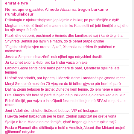
emrat e tyre
Në muajin e gjashtë, Almeda Abazi na tregon barkun e
rrumbullakosur
Psikologia e njohur shqiptare jep lajmin e bukur, po pret fëmijën e dytë
Meghan nuk do të lindë në maternitetin ku Kate solli në jetë fëmijët e saj dhe
ka një arsye të fortë
Plazh dhe dëborë, pushimet e Eminës dhe familjes së saj i kanë të gjitha
Shyhrete Behluli jep lajmin e madh, do të bëhet prapë gjyshe
“E gjithë shtëpia vjen aromë ‘Ajke'", Xhensila na rrëfen të pathënat e
mëmësisë
Jessica Simpson shtatzënë, nuk njihet nga ndryshimi drastik
Ju kujtohet aktorja Rubi, ajo ka lindur vajza binjake
Labinot Gashi është bërë baba për herë të parë, Qëndresa sjell në jetë
fëmijën
U bënë sot prindër, por ky detaj i Mozzikut dhe Loredanës po çmend rrjetin
Meryl Streep në moshën 70-vjeçare do të bëhet gjyshe për herë të parë
Dafina Zeqiri befason të gjithë: Duhet të kem fëmijë, do jem nënë e mirë
Olta Xhaçka për herë të parë të bijën në publik dhe ajo qenka kaq e bukur
Është fëmijë, por vajza e Inis Gjonit feston ditëlindjen në SPA si zonjushat e
rritura
Joni i Adelinës i shtohet listës së bebave VIP në Instagram
Hueyda bëhet babagjysh për të birin, zbulon surprizat në orët e vona
Sjellja e Kate Middleton me fëmijët, çfarë tregon gjuha e trupit të saj?
Festa e Flamurit dhe ditëlindja e tretë e Amelisë, Albani dhe Miriami urojnë
gjithmonë ndryshe