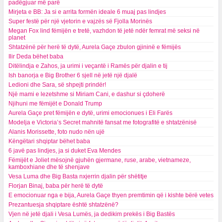
padëgjuar më parë
Mirjeta e BB: Ja si e arrita formën ideale 6 muaj pas lindjes
Super festë për një vjetorin e vajzës së Fjolla Morinës
Megan Fox lind fëmijën e tretë, vazhdon të jetë ndër femrat më seksi në
planet
Shtatzënë për herë të dytë, Aurela Gaçe zbulon gjininë e fëmijës
Ilir Deda bëhet baba
Ditëlindja e Zahos, ja urimi i veçantë i Ramës për djalin e tij
Ish banorja e Big Brother 6 sjell në jetë një djalë
Ledioni dhe Sara, së shpejti prindër!
Një mami e lezetshme si Miriam Cani, e dashur si çdoherë
Njihuni me fëmijët e Donald Trump
Aurela Gaçe pret fëmijën e dytë, urimi emocionues i Eli Farës
Modelja e Victoria’s Secret mahnitë fansat me fotografitë e shtatzënisë
Alanis Morissette, foto nudo nën ujë
Këngëtari shqiptar bëhet baba
6 javë pas lindjes, ja si duket Eva Mendes
Fëmijët e Joliet mësojnë gjuhën gjermane, ruse, arabe, vietnameze,
kamboxhiane dhe të shenjave
Vesa Luma dhe Big Basta nxjerrin djalin për shëtitje
Florjan Binaj, baba për herë të dytë
E emocionuar nga e bija, Aurela Gaçe thyen premtimin që i kishte bërë vetes
Prezantuesja shqiptare është shtatzënë?
Vjen në jetë djali i Vesa Lumës, ja dedikim prekës i Big Bastës