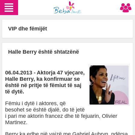
VIP dhe fëmijët
Halle Berry është shtatzënë
06.04.2013 - Aktorja 47 vjeçare,
Halle Berry, ka konfirmuar se
është në pritje të fëmiut të saj
të dytë.
Fëmiu i dytë i aktores, që
besohet se është djalë, do të jetë
i pari me aktorin francez dhe të fejuarin, Olivier
Martinez.
Berry ka edhe një vajzë me Gabriel Aubryn, ndërsa