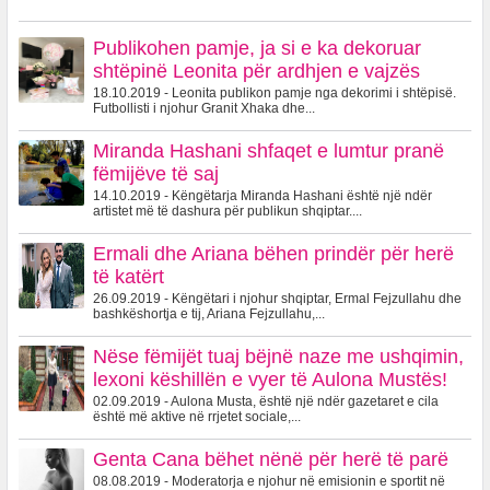
Publikohen pamje, ja si e ka dekoruar
shtëpinë Leonita për ardhjen e vajzës
18.10.2019 - Leonita publikon pamje nga dekorimi i shtëpisë.
Futbollisti i njohur Granit Xhaka dhe...
Miranda Hashani shfaqet e lumtur pranë
fëmijëve të saj
14.10.2019 - Këngëtarja Miranda Hashani është një ndër
artistet më të dashura për publikun shqiptar....
Ermali dhe Ariana bëhen prindër për herë
të katërt
26.09.2019 - Këngëtari i njohur shqiptar, Ermal Fejzullahu dhe
bashkëshortja e tij, Ariana Fejzullahu,...
Nëse fëmijët tuaj bëjnë naze me ushqimin,
lexoni këshillën e vyer të Aulona Mustës!
02.09.2019 - Aulona Musta, është një ndër gazetaret e cila
është më aktive në rrjetet sociale,...
Genta Cana bëhet nënë për herë të parë
08.08.2019 - Moderatorja e njohur në emisionin e sportit në