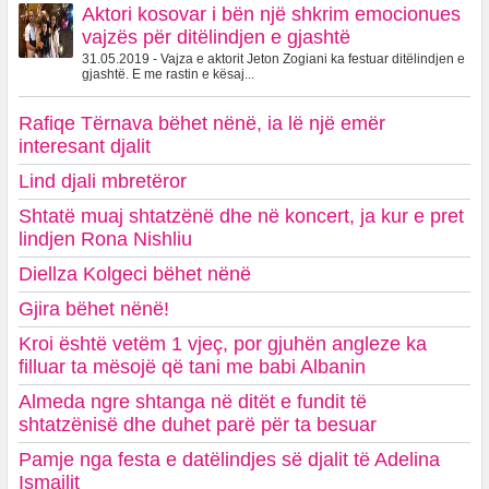
Aktori kosovar i bën një shkrim emocionues
vajzës për ditëlindjen e gjashtë
31.05.2019 - Vajza e aktorit Jeton Zogiani ka festuar ditëlindjen e
gjashtë. E me rastin e kësaj...
Rafiqe Tërnava bëhet nënë, ia lë një emër
interesant djalit
Lind djali mbretëror
Shtatë muaj shtatzënë dhe në koncert, ja kur e pret
lindjen Rona Nishliu
Diellza Kolgeci bëhet nënë
Gjira bëhet nënë!
Kroi është vetëm 1 vjeç, por gjuhën angleze ka
filluar ta mësojë që tani me babi Albanin
Almeda ngre shtanga në ditët e fundit të
shtatzënisë dhe duhet parë për ta besuar
Pamje nga festa e datëlindjes së djalit të Adelina
Ismailit