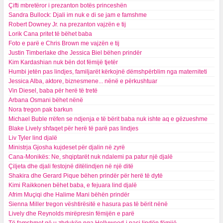
Çifti mbretëror i prezanton botës princeshën
Sandra Bullock: Djali im nuk e di se jam e famshme
Robert Downey Jr. na prezanton vajzën e tij
Lorik Cana pritet të bëhet baba
Foto e parë e Chris Brown me vajzën e tij
Justin Timberlake dhe Jessica Biel bëhen prindër
Kim Kardashian nuk bën dot fëmijë tjetër
Humbi jetën pas lindjes, familjarët kërkojnë dëmshpërblim nga materniteti
Jessica Alba, aktore, biznesmene... nënë e përkushtuar
Vin Diesel, baba për herë të tretë
Arbana Osmani bëhet nënë
Nora tregon pak barkun
Michael Buble rrëfen se ndjenja e të bërit baba nuk ishte aq e gëzueshme
Blake Lively shfaqet për herë të parë pas lindjes
Liv Tyler lind djalë
Ministrja Gjosha kujdeset për djalin në zyrë
Cana-Monikës: Ne, shqiptarët nuk ndalemi pa patur një djalë
Çiljeta dhe djali festojnë ditëlindjen në një ditë
Shakira dhe Gerard Pique bëhen prindër për herë të dytë
Kimi Raikkonen bëhet baba, e fejuara lind djalë
Afrim Muçiqi dhe Halime Mani bëhën prindër
Sienna Miller tregon vështirësitë e hasura pas të bërit nënë
Lively dhe Reynolds mirëpresin fëmijën e parë