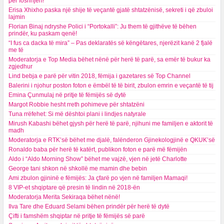
për foshnjën!
Erisa Xhixho paska një shije të veçantë gjatë shtatzënisë, sekreti i që zbuloi
lajmin
Florian Binaj ndryshe Polici i “Portokalli”: Ju them të gjithëve të bëhen
prindër, ku paskam qenë!
“I fus ca dacka të mira” – Pas deklaratës së këngëtares, njerëzit kanë 2 fjalë
me të
Moderatorja e Top Media bëhet nënë për herë të parë, sa emër të bukur ka
zgjedhur
Lind bebja e parë për vitin 2018, fëmija i gazetares së Top Channel
Balerini i njohur poston foton e ëmbël të të birit, zbulon emrin e veçantë të tij
Emina Çunmulaj në pritje të fëmijës së dytë
Margot Robbie hesht rreth pohimeve për shtatzëni
Tuna rrëfehet: Si më dështoi plani i lindjes natyrale
Mirush Kabashi bëhet gjysh për herë të parë, njihuni me familjen e aktorit të
madh
Moderatorja e RTK’së bëhet me djalë, falënderon Gjinekologjinë e QKUK’së
Ronaldo baba për herë të katërt, publikon foton e parë më fëmijën
Aldo i “Aldo Morning Show” bëhet me vajzë, vjen në jetë Charlotte
George tani shkon në shkollë me mamin dhe bebin
Ami zbulon gjininë e fëmijës: Ja çfarë po vjen në familjen Mamaqi!
8 VIP-et shqiptare që presin të lindin në 2018-ën
Moderatorja Merita Sekiraqa bëhet nënë!
Ilva Tare dhe Eduard Selami bëhen prindër për herë të dytë
Çifti i famshëm shqiptar në pritje të fëmijës së parë