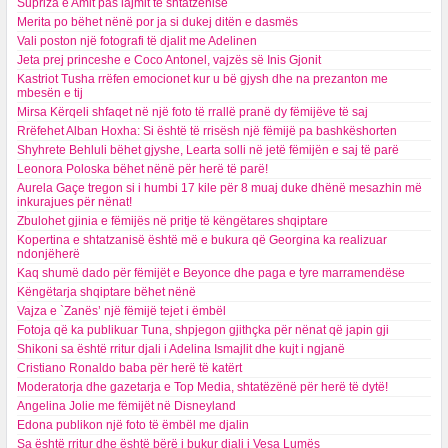
Supriza e Amit pas lajmit të shtatzënisë
Merita po bëhet nënë por ja si dukej ditën e dasmës
Vali poston një fotografi të djalit me Adelinen
Jeta prej princeshe e Coco Antonel, vajzës së Inis Gjonit
Kastriot Tusha rrëfen emocionet kur u bë gjysh dhe na prezanton me
mbesën e tij
Mirsa Kërqeli shfaqet në një foto të rrallë pranë dy fëmijëve të saj
Rrëfehet Alban Hoxha: Si është të rrisësh një fëmijë pa bashkëshorten
Shyhrete Behluli bëhet gjyshe, Learta solli në jetë fëmijën e saj të parë
Leonora Poloska bëhet nënë për herë të parë!
Aurela Gaçe tregon si i humbi 17 kile për 8 muaj duke dhënë mesazhin më
inkurajues për nënat!
Zbulohet gjinia e fëmijës në pritje të këngëtares shqiptare
Kopertina e shtatzanisë është më e bukura që Georgina ka realizuar
ndonjëherë
Kaq shumë dado për fëmijët e Beyonce dhe paga e tyre marramendëse
Këngëtarja shqiptare bëhet nënë
Vajza e `Zanës’ një fëmijë tejet i ëmbël
Fotoja që ka publikuar Tuna, shpjegon gjithçka për nënat që japin gji
Shikoni sa është rritur djali i Adelina Ismajlit dhe kujt i ngjanë
Cristiano Ronaldo baba për herë të katërt
Moderatorja dhe gazetarja e Top Media, shtatëzënë për herë të dytë!
Angelina Jolie me fëmijët në Disneyland
Edona publikon një foto të ëmbël me djalin
Sa është rritur dhe është bërë i bukur djali i Vesa Lumës