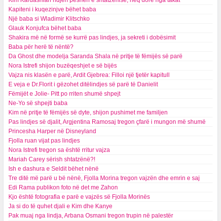
Kim Kardashian ndjen peshën e shtatzënisë, heq dorë nga takat
Kapiteni i kuqezinjve bëhet baba
Një baba si Wladimir Klitschko
Glauk Konjufca bëhet baba
Shakira më në formë se kurrë pas lindjes, ja sekreti i dobësimit
Baba për herë të nëntë?
Da Ghost dhe modelja Saranda Shala në pritje të fëmijës së parë
Nora Istrefi shijon buzëqeshjet e së bijës
Vajza nis klasën e parë, Ardit Gjebrea: Filloi një tjetër kapitull
E veja e Dr.Florit i gëzohet ditëlindjes së parë të Danielit
Fëmijët e Jolie- Pitt po rriten shumë shpejt
Ne-Yo së shpejti baba
Kim në pritje të fëmijës së dyte, shijon pushimet me familjen
Pas lindjes së djalit, Argjentina Ramosaj tregon çfarë i mungon më shumë
Princesha Harper në Disneyland
Fjolla ruan vijat pas lindjes
Nora Istrefi tregon sa është rritur vajza
Mariah Carey sërish shtatzënë?!
Ish e dashura e Seldit bëhet nënë
Tre ditë më parë u bë nënë, Fjolla Morina tregon vajzën dhe emrin e saj
Edi Rama publikon foto në det me Zahon
Kjo është fotografia e parë e vajzës së Fjolla Morinës
Ja si do të quhet djali e Kim dhe Kanye
Pak muaj nga lindja, Arbana Osmani tregon trupin në palestër